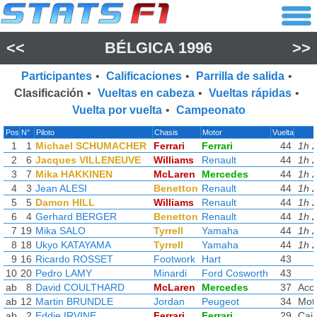
<<
BÉLGICA 1996
>>
Participantes
•
Calificaciones
•
Parrilla de salida
•
Clasificación
•
Vueltas en cabeza
•
Vueltas rápidas
•
Vuelta por vuelta
•
Campeonato
Pos
N°
Piloto
Chasis
Motor
Vuelta
1
1
Michael SCHUMACHER
Ferrari
Ferrari
44
1h 
2
6
Jacques VILLENEUVE
Williams
Renault
44
1h 
3
7
Mika HAKKINEN
McLaren
Mercedes
44
1h 
4
3
Jean ALESI
Benetton
Renault
44
1h 
5
5
Damon HILL
Williams
Renault
44
1h 
6
4
Gerhard BERGER
Benetton
Renault
44
1h 
7
19
Mika SALO
Tyrrell
Yamaha
44
1h 
8
18
Ukyo KATAYAMA
Tyrrell
Yamaha
44
1h 
9
16
Ricardo ROSSET
Footwork
Hart
43
10
20
Pedro LAMY
Minardi
Ford Cosworth
43
ab
8
David COULTHARD
McLaren
Mercedes
37
Acci
ab
12
Martin BRUNDLE
Jordan
Peugeot
34
Mot
ab
2
Eddie IRVINE
Ferrari
Ferrari
29
Caja