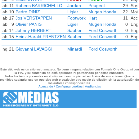
ab
11
Rubens BARRICHELLO
Jordan
Peugeot
29
Sus
ab
10
Pedro DINIZ
Ligier
Mugen Honda
22
Mot
ab
17
Jos VERSTAPPEN
Footwork
Hart
11
Acci
ab
9
Olivier PANIS
Ligier
Mugen Honda
0
Eng
ab
14
Johnny HERBERT
Sauber
Ford Cosworth
0
Eng
ab
15
Heinz-Harald FRENTZEN
Sauber
Ford Cosworth
0
Eng
nq
21
Giovanni LAVAGGI
Minardi
Ford Cosworth
Este sitio web es un sitio web amateur. No tiene ninguna relación con Formula One Group ni con
la FIA, y su contenido no está aprobado ni patrocinado por estas entidades.
Todos los textos presentes en el sitio web son propiedad exclusiva de sus autores. Queda
prohibido cualquier uso en otro sitio web o cualquier otro medio de difusión sin la autorización de
los autores correspondientes.
Acerca de / Configurar cookies
|
Audiencias