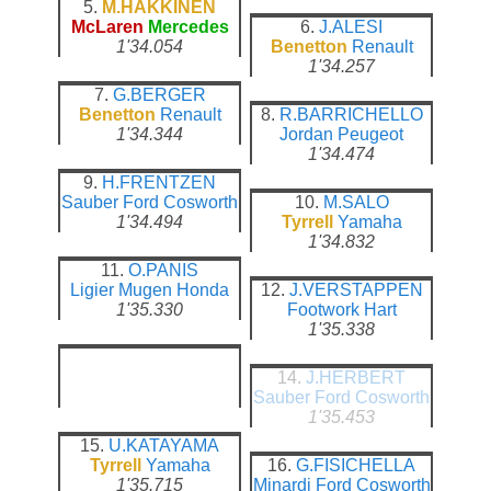
5.
M.HAKKINEN
McLaren
Mercedes
6.
J.ALESI
1'34.054
Benetton
Renault
1'34.257
7.
G.BERGER
Benetton
Renault
8.
R.BARRICHELLO
1'34.344
Jordan
Peugeot
1'34.474
9.
H.FRENTZEN
Sauber
Ford Cosworth
10.
M.SALO
1'34.494
Tyrrell
Yamaha
1'34.832
11.
O.PANIS
Ligier
Mugen Honda
12.
J.VERSTAPPEN
1'35.330
Footwork
Hart
1'35.338
14.
J.HERBERT
Sauber
Ford Cosworth
1'35.453
15.
U.KATAYAMA
Tyrrell
Yamaha
16.
G.FISICHELLA
1'35.715
Minardi
Ford Cosworth