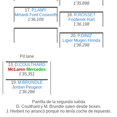
1'35.898
17.
P.LAMY
Minardi
Ford Cosworth
18.
R.ROSSET
1'36.109
Footwork
Hart
1'36.198
20.
P.DINIZ
Ligier
Mugen Honda
1'36.298
Pit lane
13.
D.COULTHARD
McLaren
Mercedes
1'35.351
19.
M.BRUNDLE
Jordan
Peugeot
1'36.286
Parrilla de la segunda salida
D. Coulthard y M. Brundle salen desde boxes.
J. Herbert no arrancó porque no tenía coche de repuesto.