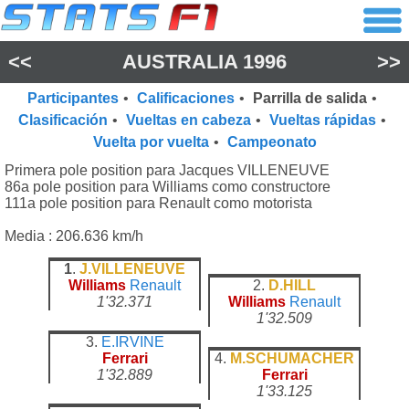
<<
AUSTRALIA 1996
>>
Participantes
•
Calificaciones
•
Parrilla de salida
•
Clasificación
•
Vueltas en cabeza
•
Vueltas rápidas
•
Vuelta por vuelta
•
Campeonato
Primera pole position para Jacques VILLENEUVE
86a pole position para Williams como constructore
111a pole position para Renault como motorista
Media : 206.636 km/h
1
.
J.VILLENEUVE
Williams
Renault
2.
D.HILL
1'32.371
Williams
Renault
1'32.509
3.
E.IRVINE
Ferrari
4.
M.SCHUMACHER
1'32.889
Ferrari
1'33.125