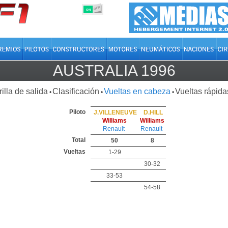
OFF
ON
AUSTRALIA 1996
rilla de salida
Clasificación
Vueltas en cabeza
Vueltas rápida
•
•
•
Piloto
J.VILLENEUVE
D.HILL
Williams
Williams
Renault
Renault
Total
50
8
Vueltas
1-29
30-32
33-53
54-58