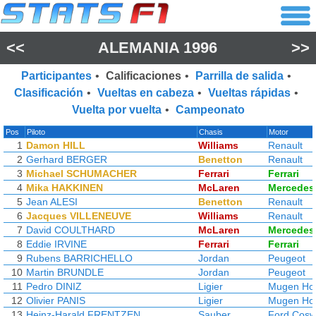
<<
ALEMANIA 1996
>>
Participantes
•
Calificaciones
•
Parrilla de salida
•
Clasificación
•
Vueltas en cabeza
•
Vueltas rápidas
•
Vuelta por vuelta
•
Campeonato
Pos
Piloto
Chasis
Motor
1
Damon HILL
Williams
Renault
2
Gerhard BERGER
Benetton
Renault
3
Michael SCHUMACHER
Ferrari
Ferrari
4
Mika HAKKINEN
McLaren
Mercedes
5
Jean ALESI
Benetton
Renault
6
Jacques VILLENEUVE
Williams
Renault
7
David COULTHARD
McLaren
Mercedes
8
Eddie IRVINE
Ferrari
Ferrari
9
Rubens BARRICHELLO
Jordan
Peugeot
10
Martin BRUNDLE
Jordan
Peugeot
11
Pedro DINIZ
Ligier
Mugen Ho
12
Olivier PANIS
Ligier
Mugen Ho
13
Heinz-Harald FRENTZEN
Sauber
Ford Cosw