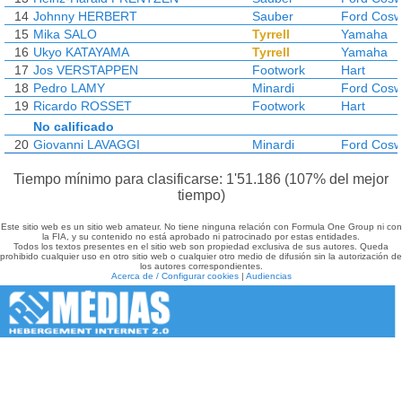
14
Johnny HERBERT
Sauber
Ford Cosw
15
Mika SALO
Tyrrell
Yamaha
16
Ukyo KATAYAMA
Tyrrell
Yamaha
17
Jos VERSTAPPEN
Footwork
Hart
18
Pedro LAMY
Minardi
Ford Cosw
19
Ricardo ROSSET
Footwork
Hart
No calificado
20
Giovanni LAVAGGI
Minardi
Ford Cosw
Tiempo mínimo para clasificarse: 1'51.186 (107% del mejor
tiempo)
Este sitio web es un sitio web amateur. No tiene ninguna relación con Formula One Group ni con
la FIA, y su contenido no está aprobado ni patrocinado por estas entidades.
Todos los textos presentes en el sitio web son propiedad exclusiva de sus autores. Queda
prohibido cualquier uso en otro sitio web o cualquier otro medio de difusión sin la autorización de
los autores correspondientes.
Acerca de / Configurar cookies
|
Audiencias