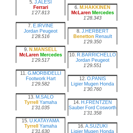
5.
J.ALESI
Ferrari
6.
M.HAKKINEN
1'27.813
McLaren
Mercedes
1'28.343
7.
E.IRVINE
Jordan
Peugeot
8.
J.HERBERT
1'28.516
Benetton
Renault
1'29.350
9.
N.MANSELL
McLaren
Mercedes
10.
R.BARRICHELLO
1'29.517
Jordan
Peugeot
1'29.551
11.
G.MORBIDELLI
Footwork
Hart
12.
O.PANIS
1'29.582
Ligier
Mugen Honda
1'30.760
13.
M.SALO
Tyrrell
Yamaha
14.
H.FRENTZEN
1'31.035
Sauber
Ford Cosworth
1'31.358
15.
U.KATAYAMA
Tyrrell
Yamaha
16.
A.SUZUKI
1'31.630
Ligier
Mugen Honda