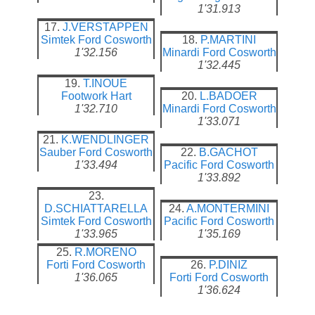
1'31.913
17.
J.VERSTAPPEN
Simtek
Ford Cosworth
18.
P.MARTINI
1'32.156
Minardi
Ford Cosworth
1'32.445
19.
T.INOUE
Footwork
Hart
20.
L.BADOER
1'32.710
Minardi
Ford Cosworth
1'33.071
21.
K.WENDLINGER
Sauber
Ford Cosworth
22.
B.GACHOT
1'33.494
Pacific
Ford Cosworth
1'33.892
23.
D.SCHIATTARELLA
24.
A.MONTERMINI
Simtek
Ford Cosworth
Pacific
Ford Cosworth
1'33.965
1'35.169
25.
R.MORENO
Forti
Ford Cosworth
26.
P.DINIZ
1'36.065
Forti
Ford Cosworth
1'36.624