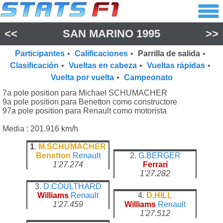
<<
SAN MARINO 1995
>>
Participantes
•
Calificaciones
•
Parrilla de salida
•
Clasificación
•
Vueltas en cabeza
•
Vueltas rápidas
•
Vuelta por vuelta
•
Campeonato
7a pole position para Michael SCHUMACHER
9a pole position para Benetton como constructore
97a pole position para Renault como motorista
Media : 201.916 km/h
1
.
M.SCHUMACHER
Benetton
Renault
2.
G.BERGER
1'27.274
Ferrari
1'27.282
3.
D.COULTHARD
Williams
Renault
4.
D.HILL
1'27.459
Williams
Renault
1'27.512