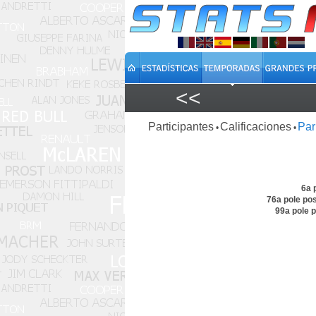
<<
Participantes
Calificaciones
Par
•
•
6a 
76a pole po
99a pole 