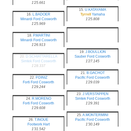
1'25.661
15.
U.KATAYAMA
16.
L.BADOER
Tyrrell
Yamaha
Minardi
Ford Cosworth
1'25.808
1'25.969
18.
P.MARTINI
Minardi
Ford Cosworth
1'26.913
19.
J.BOULLION
20.
D.SCHIATTARELLA
Sauber
Ford Cosworth
Simtek
Ford Cosworth
1'27.145
1'28.337
21.
B.GACHOT
22.
P.DINIZ
Pacific
Ford Cosworth
Forti
Ford Cosworth
1'29.039
1'29.244
23.
J.VERSTAPPEN
24.
R.MORENO
Simtek
Ford Cosworth
Forti
Ford Cosworth
1'29.391
1'29.608
25.
A.MONTERMINI
26.
T.INOUE
Pacific
Ford Cosworth
Footwork
Hart
1'30.149
1'31.542