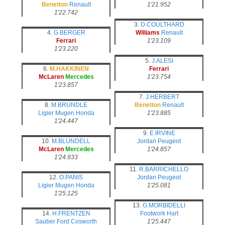
Benetton
Renault
1'21.952
1'22.742
3.
D.COULTHARD
4.
G.BERGER
Williams
Renault
Ferrari
1'23.109
1'23.220
5.
J.ALESI
6.
M.HAKKINEN
Ferrari
McLaren
Mercedes
1'23.754
1'23.857
7.
J.HERBERT
8.
M.BRUNDLE
Benetton
Renault
Ligier
Mugen Honda
1'23.885
1'24.447
9.
E.IRVINE
10.
M.BLUNDELL
Jordan
Peugeot
McLaren
Mercedes
1'24.857
1'24.933
11.
R.BARRICHELLO
12.
O.PANIS
Jordan
Peugeot
Ligier
Mugen Honda
1'25.081
1'25.125
13.
G.MORBIDELLI
14.
H.FRENTZEN
Footwork
Hart
Sauber
Ford Cosworth
1'25.447