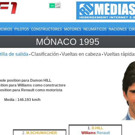
OFF
ON
MÓNACO 1995
rilla de salida
Clasificación
Vueltas en cabeza
Vueltas rápida
•
•
•
pole position para Damon HILL
sition para Williams como constructore
position para Renault como motorista
Media : 146.193 km/h
1
.
D.HILL
2.
M.SCHUMACHER
Williams
Renault