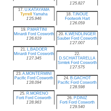
1'25.827
17.
U.KATAYAMA
Tyrrell
Yamaha
18.
T.INOUE
1'25.946
Footwork
Hart
1'26.059
19.
P.MARTINI
Minardi
Ford Cosworth
20.
K.WENDLINGER
1'26.619
Sauber
Ford Cosworth
1'27.007
21.
L.BADOER
Minardi
Ford Cosworth
22.
1'27.345
D.SCHIATTARELLA
Simtek
Ford Cosworth
1'27.575
23.
A.MONTERMINI
Pacific
Ford Cosworth
24.
B.GACHOT
1'28.094
Pacific
Ford Cosworth
1'28.598
25.
R.MORENO
Forti
Ford Cosworth
26.
P.DINIZ
1'28.963
Forti
Ford Cosworth
1'29.540