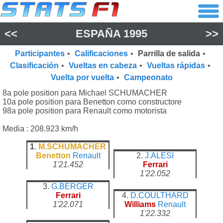
<<
ESPAÑA 1995
>>
Participantes
•
Calificaciones
•
Parrilla de salida
•
Clasificación
•
Vueltas en cabeza
•
Vueltas rápidas
•
Vuelta por vuelta
•
Campeonato
8a pole position para Michael SCHUMACHER
10a pole position para Benetton como constructore
98a pole position para Renault como motorista
Media : 208.923 km/h
1
.
M.SCHUMACHER
Benetton
Renault
2.
J.ALESI
1'21.452
Ferrari
1'22.052
3.
G.BERGER
Ferrari
4.
D.COULTHARD
1'22.071
Williams
Renault
1'22.332