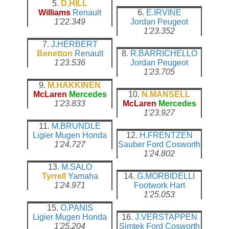
5.
D.HILL
Williams
Renault
6.
E.IRVINE
1'22.349
Jordan
Peugeot
1'23.352
7.
J.HERBERT
Benetton
Renault
8.
R.BARRICHELLO
1'23.536
Jordan
Peugeot
1'23.705
9.
M.HAKKINEN
McLaren
Mercedes
10.
N.MANSELL
1'23.833
McLaren
Mercedes
1'23.927
11.
M.BRUNDLE
Ligier
Mugen Honda
12.
H.FRENTZEN
1'24.727
Sauber
Ford Cosworth
1'24.802
13.
M.SALO
Tyrrell
Yamaha
14.
G.MORBIDELLI
1'24.971
Footwork
Hart
1'25.053
15.
O.PANIS
Ligier
Mugen Honda
16.
J.VERSTAPPEN
1'25.204
Simtek
Ford Cosworth