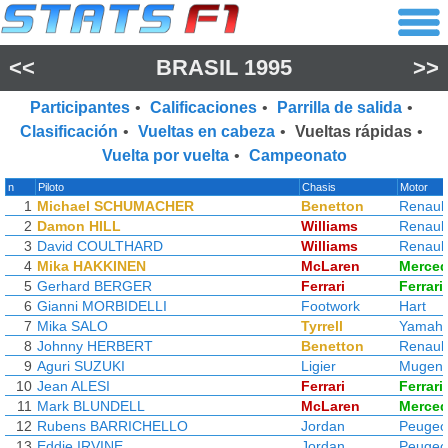
<<
BRASIL 1995
>>
Participantes
•
Calificaciones
•
Parrilla de salida
•
Clasificación
•
Vueltas en cabeza
•
Vueltas rápidas
•
Vuelta por vuelta
•
Campeonato
n
Piloto
Chasis
Motor
1
Michael SCHUMACHER
Benetton
Renault
2
Damon HILL
Williams
Renault
3
David COULTHARD
Williams
Renault
4
Mika HAKKINEN
McLaren
Merce
5
Gerhard BERGER
Ferrari
Ferrari
6
Gianni MORBIDELLI
Footwork
Hart
7
Mika SALO
Tyrrell
Yamah
8
Johnny HERBERT
Benetton
Renault
9
Aguri SUZUKI
Ligier
Mugen
10
Jean ALESI
Ferrari
Ferrari
11
Mark BLUNDELL
McLaren
Merce
12
Rubens BARRICHELLO
Jordan
Peugeo
13
Eddie IRVINE
Jordan
Peugeo