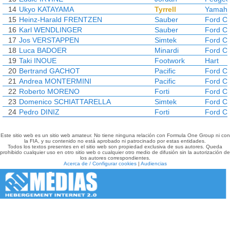
14
Ukyo KATAYAMA
Tyrrell
Yamah
15
Heinz-Harald FRENTZEN
Sauber
Ford C
16
Karl WENDLINGER
Sauber
Ford C
17
Jos VERSTAPPEN
Simtek
Ford C
18
Luca BADOER
Minardi
Ford C
19
Taki INOUE
Footwork
Hart
20
Bertrand GACHOT
Pacific
Ford C
21
Andrea MONTERMINI
Pacific
Ford C
22
Roberto MORENO
Forti
Ford C
23
Domenico SCHIATTARELLA
Simtek
Ford C
24
Pedro DINIZ
Forti
Ford C
Este sitio web es un sitio web amateur. No tiene ninguna relación con Formula One Group ni con
la FIA, y su contenido no está aprobado ni patrocinado por estas entidades.
Todos los textos presentes en el sitio web son propiedad exclusiva de sus autores. Queda
prohibido cualquier uso en otro sitio web o cualquier otro medio de difusión sin la autorización de
los autores correspondientes.
Acerca de / Configurar cookies
|
Audiencias