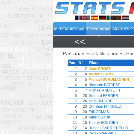
<<
Participantes
Calificaciones
Par
•
•
Pos
N°
Piloto
1
2
Alain PROST
2
8
Ayrton SENNA
3
5
Michael SCHUMACHER
4
6
Riccardo PATRESE
5
7
Michael ANDRETTI
6
28
Gerhard BERGER
7
26
Mark BLUNDELL
8
23
Christian FITTIPALDI
9
20
Erik COMAS
10
10
Aguri SUZUKI
11
15
Thierry BOUTSEN
12
14
Rubens BARRICHELLO
13
9
Derek WARWICK