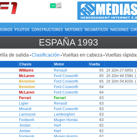
OFF
ON
ESPAÑA 1993
rilla de salida
Clasificación
Vueltas en cabeza
Vueltas rápida
•
•
•
Chasis
Motor
Vuelta
Williams
Renault
65
1h 32m 27.685s
( 
McLaren
Ford Cosworth
65
1h 32m 44.558s
( 
Benetton
Ford Cosworth
65
1h 32m 54.810s
( 
Benetton
Ford Cosworth
64
McLaren
Ford Cosworth
64
Ferrari
Ferrari
63
Ligier
Renault
63
Minardi
Ford Cosworth
63
Larrousse
Lamborghini
63
Footwork
Mugen Honda
63
Jordan
Hart
62
Jordan
Hart
62
Footwork
Mugen Honda
62