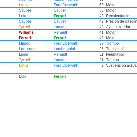
Lotus
Ford Cosworth
60
Motor
Sauber
Sauber
53
Motor
Lola
Ferrari
43
Recalentamiento
Sauber
Sauber
42
Presión de gasoli
Tyrrell
Yamaha
42
Ayuda exterior
Williams
Renault
41
Motor
Ferrari
Ferrari
40
Motor
Minardi
Ford Cosworth
37
Trompo
Larrousse
Lamborghini
26
Transmisión
Ligier
Renault
11
Neumático
Tyrrell
Yamaha
11
Trompo
Lotus
Ford Cosworth
2
Suspensión activa
Lola
Ferrari