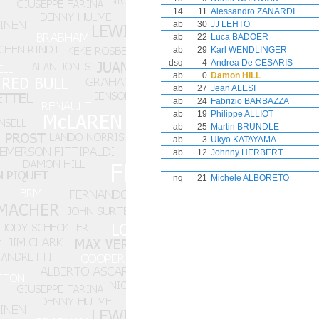
14
11
Alessandro ZANARDI
ab
30
JJ LEHTO
ab
22
Luca BADOER
ab
29
Karl WENDLINGER
dsq
4
Andrea De CESARIS
ab
0
Damon HILL
ab
27
Jean ALESI
ab
24
Fabrizio BARBAZZA
ab
19
Philippe ALLIOT
ab
25
Martin BRUNDLE
ab
3
Ukyo KATAYAMA
ab
12
Johnny HERBERT
nq
21
Michele ALBORETO