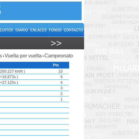
>>
s
Vuelta por vuelta
Campeonato
•
•
Pts
200.227 km/h )
10
+16.873s )
6
+27.125s )
4
3
2
1