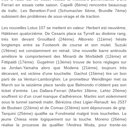
Ferrari en essais cette saison. Capelli (8ème) rencontre beaucoup
de trafic. Les Benetton-Ford (Schumacher 6ème, Brundle 7ème)
subissent des problèmes de sous-virage et de traction.
Les nouvelles Lotus 107 se mettent en valeur: Herbert est neuvième,
Häkkinen quatorzième. De Cesaris place sa Tyrrell au dixième rang,
très loin devant Grouillard (24ème). Alboreto (11ème) hésite
longtemps entre sa Footwork de course et son mulet. Suzuki
(19ème) est constamment en retrait. Une nouvelle barre antiroulis
améliore le comportement des Minardi de Morbidelli (12ème) et
Fittipaldi (17ème). Gugelmin (13ème) trouve de bons réglages sur
sa Jordan-Yamaha alors que Modena (21ème), toujours très
décevant, est victime d'une touchette. Gachot (15ème) tire un bon
parti de sa Venturi-Lamborghini. Le prometteur Wendlinger met sa
March sur la seizième place tandis que Belmondo n'obtient pas son
ticket d'entrée. Les Dallara-Ferrari (Martini 18ème, Lehto 20ème)
souffrent ici d'un cruel manque d'adhérence. Martini sort violemment
sous le tunnel samedi matin. Bérézina chez Ligier-Renault: les JS37
de Boutsen (22ème) et de Comas (23ème) sont dépourvues de grip.
Tarquini (25ème) qualifie sa Fondmetal malgré trois touchettes. Le
jeune Chiesa reste logiquement sur la touche. Moreno (26ème)
réalise la prouesse de qualifier l'Andrea Moda, pour trente-six