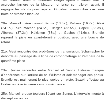
accroche l'arrière de la McLaren et brise son aileron avant. Il
regagne les stands pour réparer. Gugelmin s'immobilise avec une
boîte de vitesses bloquée.
20e: Mansell mène devant Senna (13.6s.), Patrese (16.7s.), Alesi
(24.1s.), Schumacher (24.5s.), Berger (32.5s.), Capelli (33.3s.),
Alboreto (37.2s.), Häkkinen (38s.) et Gachot (41.6s.). Brundle
reprend la piste en avant-dernière position, avec une boucle de
retard.
21e: Alesi rencontre des problèmes de transmission. Schumacher le
déborde au passage de la ligne de chronométrage et s'empare de la
quatrième place.
23e: Quinze secondes entre Mansell et Senna. Patrese manque
d'adhérence sur l'arrière de sa Williams et doit ménager ses pneus.
Brundle est maintenant le plus rapide en piste. Suzuki effectue au
Portier un tête-à-queue sans conséquence.
25e: Mansell creuse toujours l'écart sur Senna. L'intervalle monte à
dix-sept secondes.