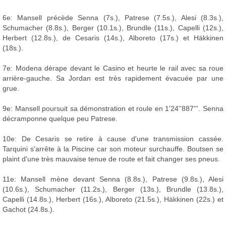
6e: Mansell précède Senna (7s.), Patrese (7.5s.), Alesi (8.3s.),
Schumacher (8.8s.), Berger (10.1s.), Brundle (11s.), Capelli (12s.),
Herbert (12.8s.), de Cesaris (14s.), Alboreto (17s.) et Häkkinen
(18s.).
7e: Modena dérape devant le Casino et heurte le rail avec sa roue
arrière-gauche. Sa Jordan est très rapidement évacuée par une
grue.
9e: Mansell poursuit sa démonstration et roule en 1'24''887'''. Senna
décramponne quelque peu Patrese.
10e: De Cesaris se retire à cause d'une transmission cassée.
Tarquini s'arrête à la Piscine car son moteur surchauffe. Boutsen se
plaint d'une très mauvaise tenue de route et fait changer ses pneus.
11e: Mansell mène devant Senna (8.8s.), Patrese (9.8s.), Alesi
(10.6s.), Schumacher (11.2s.), Berger (13s.), Brundle (13.8s.),
Capelli (14.8s.), Herbert (16s.), Alboreto (21.5s.), Häkkinen (22s.) et
Gachot (24.8s.).