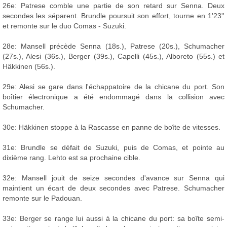
26e: Patrese comble une partie de son retard sur Senna. Deux
secondes les séparent. Brundle poursuit son effort, tourne en 1'23''
et remonte sur le duo Comas - Suzuki.
28e: Mansell précède Senna (18s.), Patrese (20s.), Schumacher
(27s.), Alesi (36s.), Berger (39s.), Capelli (45s.), Alboreto (55s.) et
Häkkinen (56s.).
29e: Alesi se gare dans l'échappatoire de la chicane du port. Son
boîtier électronique a été endommagé dans la collision avec
Schumacher.
30e: Häkkinen stoppe à la Rascasse en panne de boîte de vitesses.
31e: Brundle se défait de Suzuki, puis de Comas, et pointe au
dixième rang. Lehto est sa prochaine cible.
32e: Mansell jouit de seize secondes d'avance sur Senna qui
maintient un écart de deux secondes avec Patrese. Schumacher
remonte sur le Padouan.
33e: Berger se range lui aussi à la chicane du port: sa boîte semi-