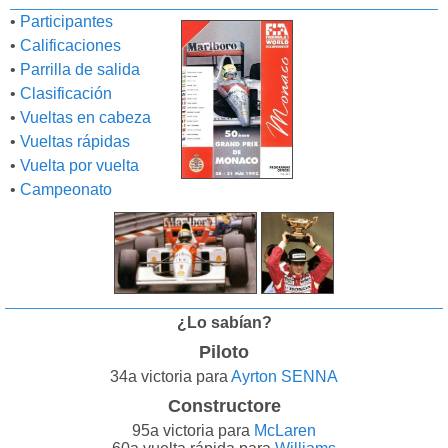
•
Participantes
•
Calificaciones
•
Parrilla de salida
•
Clasificación
•
Vueltas en cabeza
•
Vueltas rápidas
•
Vuelta por vuelta
•
Campeonato
¿Lo sabían?
Piloto
34a victoria para
Ayrton SENNA
Constructore
95a victoria para
McLaren