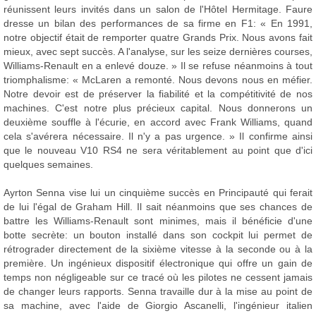
réunissent leurs invités dans un salon de l'Hôtel Hermitage. Faure
dresse un bilan des performances de sa firme en F1: « En 1991,
notre objectif était de remporter quatre Grands Prix. Nous avons fait
mieux, avec sept succès. A l'analyse, sur les seize dernières courses,
Williams-Renault en a enlevé douze. » Il se refuse néanmoins à tout
triomphalisme: « McLaren a remonté. Nous devons nous en méfier.
Notre devoir est de préserver la fiabilité et la compétitivité de nos
machines. C'est notre plus précieux capital. Nous donnerons un
deuxième souffle à l'écurie, en accord avec Frank Williams, quand
cela s'avérera nécessaire. Il n'y a pas urgence. » Il confirme ainsi
que le nouveau V10 RS4 ne sera véritablement au point que d'ici
quelques semaines.
Ayrton Senna vise lui un cinquième succès en Principauté qui ferait
de lui l'égal de Graham Hill. Il sait néanmoins que ses chances de
battre les Williams-Renault sont minimes, mais il bénéficie d'une
botte secrète: un bouton installé dans son cockpit lui permet de
rétrograder directement de la sixième vitesse à la seconde ou à la
première. Un ingénieux dispositif électronique qui offre un gain de
temps non négligeable sur ce tracé où les pilotes ne cessent jamais
de changer leurs rapports. Senna travaille dur à la mise au point de
sa machine, avec l'aide de Giorgio Ascanelli, l'ingénieur italien