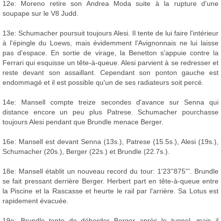
12e: Moreno retire son Andrea Moda suite à la rupture d'une
soupape sur le V8 Judd.
13e: Schumacher poursuit toujours Alesi. Il tente de lui faire l'intérieur
à l'épingle du Loews, mais évidemment l'Avignonnais ne lui laisse
pas d'espace. En sortie de virage, la Benetton s'appuie contre la
Ferrari qui esquisse un tête-à-queue. Alesi parvient à se redresser et
reste devant son assaillant. Cependant son ponton gauche est
endommagé et il est possible qu'un de ses radiateurs soit percé.
14e: Mansell compte treize secondes d'avance sur Senna qui
distance encore un peu plus Patrese. Schumacher pourchasse
toujours Alesi pendant que Brundle menace Berger.
16e: Mansell est devant Senna (13s.), Patrese (15.5s.), Alesi (19s.),
Schumacher (20s.), Berger (22s.) et Brundle (22.7s.).
18e: Mansell établit un nouveau record du tour: 1'23''875'''. Brundle
se fait pressant derrière Berger. Herbert part en tête-à-queue entre
la Piscine et la Rascasse et heurte le rail par l'arrière. Sa Lotus est
rapidement évacuée.
19e: Brundle tente de déborder Berger après le tunnel, mais il