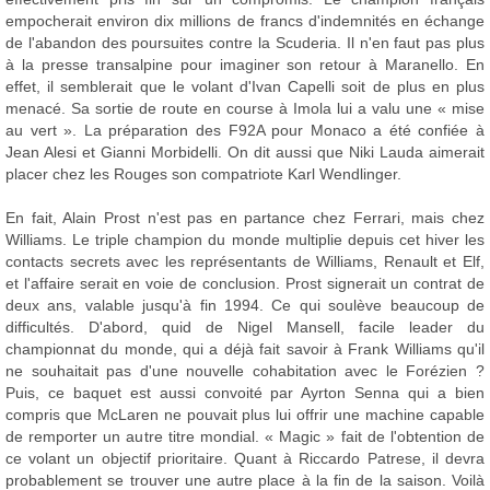
empocherait environ dix millions de francs d'indemnités en échange
de l'abandon des poursuites contre la Scuderia. Il n'en faut pas plus
à la presse transalpine pour imaginer son retour à Maranello. En
effet, il semblerait que le volant d'Ivan Capelli soit de plus en plus
menacé. Sa sortie de route en course à Imola lui a valu une « mise
au vert ». La préparation des F92A pour Monaco a été confiée à
Jean Alesi et Gianni Morbidelli. On dit aussi que Niki Lauda aimerait
placer chez les Rouges son compatriote Karl Wendlinger.
En fait, Alain Prost n'est pas en partance chez Ferrari, mais chez
Williams. Le triple champion du monde multiplie depuis cet hiver les
contacts secrets avec les représentants de Williams, Renault et Elf,
et l'affaire serait en voie de conclusion. Prost signerait un contrat de
deux ans, valable jusqu'à fin 1994. Ce qui soulève beaucoup de
difficultés. D'abord, quid de Nigel Mansell, facile leader du
championnat du monde, qui a déjà fait savoir à Frank Williams qu'il
ne souhaitait pas d'une nouvelle cohabitation avec le Forézien ?
Puis, ce baquet est aussi convoité par Ayrton Senna qui a bien
compris que McLaren ne pouvait plus lui offrir une machine capable
de remporter un autre titre mondial. « Magic » fait de l'obtention de
ce volant un objectif prioritaire. Quant à Riccardo Patrese, il devra
probablement se trouver une autre place à la fin de la saison. Voilà