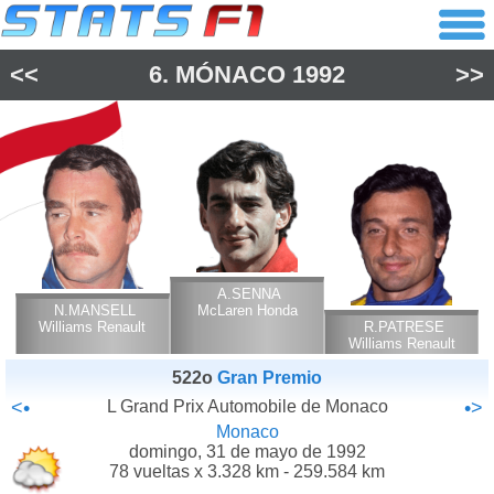
<<
6.
MÓNACO
1992
>>
A.SENNA
N.MANSELL
McLaren Honda
Williams Renault
R.PATRESE
Williams Renault
522o
Gran Premio
<•
L Grand Prix Automobile de Monaco
•>
Monaco
domingo, 31 de mayo de 1992
78 vueltas x 3.328 km - 259.584 km