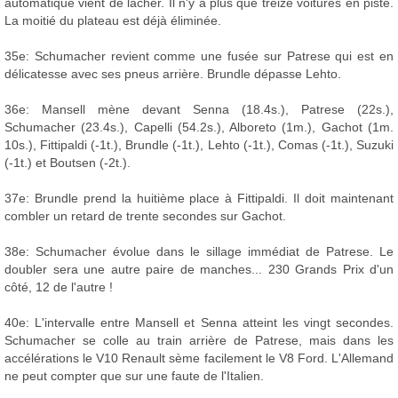
automatique vient de lâcher. Il n'y a plus que treize voitures en piste.
La moitié du plateau est déjà éliminée.
35e: Schumacher revient comme une fusée sur Patrese qui est en
délicatesse avec ses pneus arrière. Brundle dépasse Lehto.
36e: Mansell mène devant Senna (18.4s.), Patrese (22s.),
Schumacher (23.4s.), Capelli (54.2s.), Alboreto (1m.), Gachot (1m.
10s.), Fittipaldi (-1t.), Brundle (-1t.), Lehto (-1t.), Comas (-1t.), Suzuki
(-1t.) et Boutsen (-2t.).
37e: Brundle prend la huitième place à Fittipaldi. Il doit maintenant
combler un retard de trente secondes sur Gachot.
38e: Schumacher évolue dans le sillage immédiat de Patrese. Le
doubler sera une autre paire de manches... 230 Grands Prix d'un
côté, 12 de l'autre !
40e: L'intervalle entre Mansell et Senna atteint les vingt secondes.
Schumacher se colle au train arrière de Patrese, mais dans les
accélérations le V10 Renault sème facilement le V8 Ford. L'Allemand
ne peut compter que sur une faute de l'Italien.