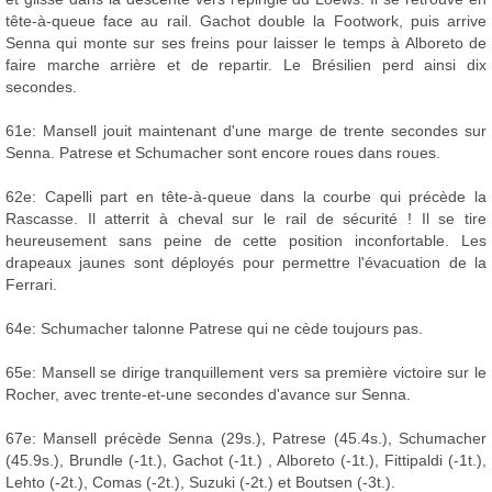
tête-à-queue face au rail. Gachot double la Footwork, puis arrive
Senna qui monte sur ses freins pour laisser le temps à Alboreto de
faire marche arrière et de repartir. Le Brésilien perd ainsi dix
secondes.
61e: Mansell jouit maintenant d'une marge de trente secondes sur
Senna. Patrese et Schumacher sont encore roues dans roues.
62e: Capelli part en tête-à-queue dans la courbe qui précède la
Rascasse. Il atterrit à cheval sur le rail de sécurité ! Il se tire
heureusement sans peine de cette position inconfortable. Les
drapeaux jaunes sont déployés pour permettre l'évacuation de la
Ferrari.
64e: Schumacher talonne Patrese qui ne cède toujours pas.
65e: Mansell se dirige tranquillement vers sa première victoire sur le
Rocher, avec trente-et-une secondes d'avance sur Senna.
67e: Mansell précède Senna (29s.), Patrese (45.4s.), Schumacher
(45.9s.), Brundle (-1t.), Gachot (-1t.) , Alboreto (-1t.), Fittipaldi (-1t.),
Lehto (-2t.), Comas (-2t.), Suzuki (-2t.) et Boutsen (-3t.).