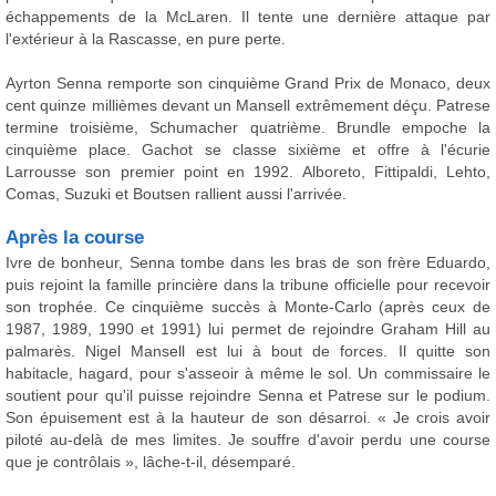
échappements de la McLaren. Il tente une dernière attaque par
l'extérieur à la Rascasse, en pure perte.
Ayrton Senna remporte son cinquième Grand Prix de Monaco, deux
cent quinze millièmes devant un Mansell extrêmement déçu. Patrese
termine troisième, Schumacher quatrième. Brundle empoche la
cinquième place. Gachot se classe sixième et offre à l'écurie
Larrousse son premier point en 1992. Alboreto, Fittipaldi, Lehto,
Comas, Suzuki et Boutsen rallient aussi l'arrivée.
Après la course
Ivre de bonheur, Senna tombe dans les bras de son frère Eduardo,
puis rejoint la famille princière dans la tribune officielle pour recevoir
son trophée. Ce cinquième succès à Monte-Carlo (après ceux de
1987, 1989, 1990 et 1991) lui permet de rejoindre Graham Hill au
palmarès. Nigel Mansell est lui à bout de forces. Il quitte son
habitacle, hagard, pour s'asseoir à même le sol. Un commissaire le
soutient pour qu'il puisse rejoindre Senna et Patrese sur le podium.
Son épuisement est à la hauteur de son désarroi. « Je crois avoir
piloté au-delà de mes limites. Je souffre d'avoir perdu une course
que je contrôlais », lâche-t-il, désemparé.