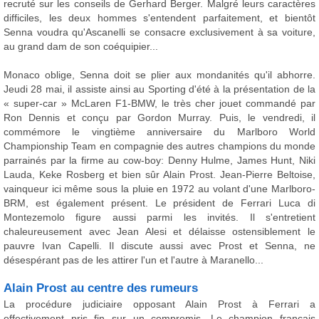
recruté sur les conseils de Gerhard Berger. Malgré leurs caractères
difficiles, les deux hommes s'entendent parfaitement, et bientôt
Senna voudra qu'Ascanelli se consacre exclusivement à sa voiture,
au grand dam de son coéquipier...
Monaco oblige, Senna doit se plier aux mondanités qu'il abhorre.
Jeudi 28 mai, il assiste ainsi au Sporting d'été à la présentation de la
« super-car » McLaren F1-BMW, le très cher jouet commandé par
Ron Dennis et conçu par Gordon Murray. Puis, le vendredi, il
commémore le vingtième anniversaire du Marlboro World
Championship Team en compagnie des autres champions du monde
parrainés par la firme au cow-boy: Denny Hulme, James Hunt, Niki
Lauda, Keke Rosberg et bien sûr Alain Prost. Jean-Pierre Beltoise,
vainqueur ici même sous la pluie en 1972 au volant d'une Marlboro-
BRM, est également présent. Le président de Ferrari Luca di
Montezemolo figure aussi parmi les invités. Il s'entretient
chaleureusement avec Jean Alesi et délaisse ostensiblement le
pauvre Ivan Capelli. Il discute aussi avec Prost et Senna, ne
désespérant pas de les attirer l'un et l'autre à Maranello...
Alain Prost au centre des rumeurs
La procédure judiciaire opposant Alain Prost à Ferrari a
effectivement pris fin sur un compromis. Le champion français