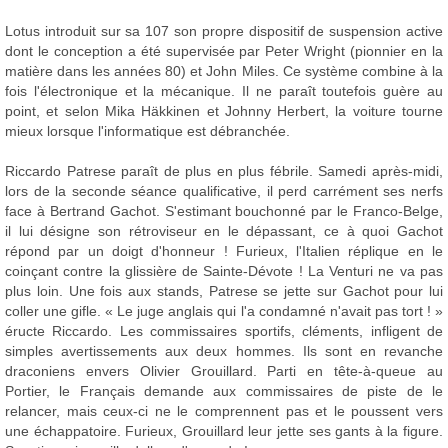
Lotus introduit sur sa 107 son propre dispositif de suspension active
dont le conception a été supervisée par Peter Wright (pionnier en la
matière dans les années 80) et John Miles. Ce système combine à la
fois l'électronique et la mécanique. Il ne paraît toutefois guère au
point, et selon Mika Häkkinen et Johnny Herbert, la voiture tourne
mieux lorsque l'informatique est débranchée.
Riccardo Patrese paraît de plus en plus fébrile. Samedi après-midi,
lors de la seconde séance qualificative, il perd carrément ses nerfs
face à Bertrand Gachot. S'estimant bouchonné par le Franco-Belge,
il lui désigne son rétroviseur en le dépassant, ce à quoi Gachot
répond par un doigt d'honneur ! Furieux, l'Italien réplique en le
coinçant contre la glissière de Sainte-Dévote ! La Venturi ne va pas
plus loin. Une fois aux stands, Patrese se jette sur Gachot pour lui
coller une gifle. « Le juge anglais qui l'a condamné n'avait pas tort ! »
éructe Riccardo. Les commissaires sportifs, cléments, infligent de
simples avertissements aux deux hommes. Ils sont en revanche
draconiens envers Olivier Grouillard. Parti en tête-à-queue au
Portier, le Français demande aux commissaires de piste de le
relancer, mais ceux-ci ne le comprennent pas et le poussent vers
une échappatoire. Furieux, Grouillard leur jette ses gants à la figure.