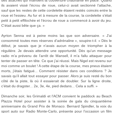
des attaches qui maintient la couverture chauffante en place. Quand
ils avaient vissé l'écrou de roue, celui-ci avait sectionné l'attache,
sauf que les restes de cette cordelette étaient restés coincés entre la
roue et l'essieu. Au fur et à mesure de la course, la cordelette s'était
petit à petit effilochée et l'écrou de roue a commencé à avoir du jeu.
C'était aussi bête que ça. »
Ayrton Senna est à peine moins las que son adversaire. « J'ai
consommé toutes mes réserves d'adrénaline », soupire-t-il. « Dès le
début, je savais que je n'avais aucun moyen de triompher à la
régulière. Je devais attendre une opportunité. Dès qu'un message
radio m'a prévenu de l'arrêt de Mansell, il m'a fallu attaquer pour
tenter de passer en tête. Ce que j'ai réussi. Mais Nigel est revenu sur
moi comme un boulet ! A cette étape de la course, mes pneus étaient
morts, j'étais fatigué... Comment résister dans ces conditions ? Je
savais qu'il allait tout essayer pour passer. Alors je suis resté du bon
côté de la piste, là où il essaierait de doubler. Sur la ligne droite,
c'était du dragster... 2e, 3e, 4e, pied dedans... Cela a suffi. »
Dimanche soir, les Grimaldi et l'ACM convient le paddock au Beach
Plazza Hotel pour assister à la soirée de gala du cinquantième
anniversaire du Grand Prix de Monaco. Bernard Spindler, la voix du
sport auto sur Radio Monte-Carlo, présente pour l'occasion un film