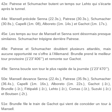
42e: Patrese et Schumacher butent un temps sur Lehto qui s'écarte
après le tunnel.
44e: Mansell précède Senna (22.3s.), Patrese (30.3s.), Schumacher
(30.8s.), Capelli (1m. 08), Alboreto (1m. 14s.) et Gachot (1m. 17s.).
45e: Les temps au tour de Mansell et Senna sont désormais presque
similaires. Schumacher trépigne derrière Patrese.
48e: Patrese et Schumacher doublent plusieurs attardés, mais
aucune opportunité ne s'offre à l'Allemand. Brundle prend le meilleur
tour provisoire (1'23''406''') et remonte sur Gachot.
49e: Senna boucle son tour le plus rapide de la journée (1'23''470''').
50e: Mansell devance Senna (22.4s.), Patrese (35.9s.), Schumacher
(36.4s.), Capelli (1m. 16s.), Alboreto (1m. 22s.), Gachot (-1t.),
Brundle (-1t.), Fittipaldi (-1t.), Lehto (-1t.), Comas (-1t.), Suzuki (-1t.)
et Boutsen (-2t.).
51e: Brundle file le train de Gachot qui vient de concéder un tour à
Mansell.