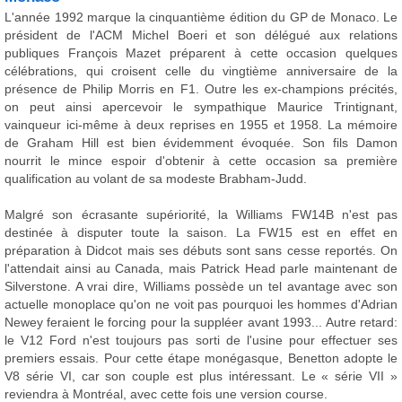
L'année 1992 marque la cinquantième édition du GP de Monaco. Le
président de l'ACM Michel Boeri et son délégué aux relations
publiques François Mazet préparent à cette occasion quelques
célébrations, qui croisent celle du vingtième anniversaire de la
présence de Philip Morris en F1. Outre les ex-champions précités,
on peut ainsi apercevoir le sympathique Maurice Trintignant,
vainqueur ici-même à deux reprises en 1955 et 1958. La mémoire
de Graham Hill est bien évidemment évoquée. Son fils Damon
nourrit le mince espoir d'obtenir à cette occasion sa première
qualification au volant de sa modeste Brabham-Judd.
Malgré son écrasante supériorité, la Williams FW14B n'est pas
destinée à disputer toute la saison. La FW15 est en effet en
préparation à Didcot mais ses débuts sont sans cesse reportés. On
l'attendait ainsi au Canada, mais Patrick Head parle maintenant de
Silverstone. A vrai dire, Williams possède un tel avantage avec son
actuelle monoplace qu'on ne voit pas pourquoi les hommes d'Adrian
Newey feraient le forcing pour la suppléer avant 1993... Autre retard:
le V12 Ford n'est toujours pas sorti de l'usine pour effectuer ses
premiers essais. Pour cette étape monégasque, Benetton adopte le
V8 série VI, car son couple est plus intéressant. Le « série VII »
reviendra à Montréal, avec cette fois une version course.