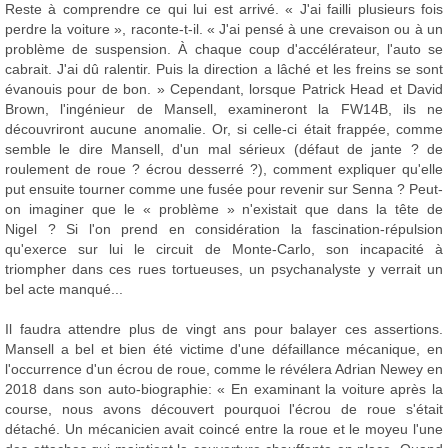
Reste à comprendre ce qui lui est arrivé. « J'ai failli plusieurs fois
perdre la voiture », raconte-t-il. « J'ai pensé à une crevaison ou à un
problème de suspension. À chaque coup d'accélérateur, l'auto se
cabrait. J'ai dû ralentir. Puis la direction a lâché et les freins se sont
évanouis pour de bon. » Cependant, lorsque Patrick Head et David
Brown, l'ingénieur de Mansell, examineront la FW14B, ils ne
découvriront aucune anomalie. Or, si celle-ci était frappée, comme
semble le dire Mansell, d'un mal sérieux (défaut de jante ? de
roulement de roue ? écrou desserré ?), comment expliquer qu'elle
put ensuite tourner comme une fusée pour revenir sur Senna ? Peut-
on imaginer que le « problème » n'existait que dans la tête de
Nigel ? Si l'on prend en considération la fascination-répulsion
qu'exerce sur lui le circuit de Monte-Carlo, son incapacité à
triompher dans ces rues tortueuses, un psychanalyste y verrait un
bel acte manqué...
Il faudra attendre plus de vingt ans pour balayer ces assertions.
Mansell a bel et bien été victime d'une défaillance mécanique, en
l'occurrence d'un écrou de roue, comme le révélera Adrian Newey en
2018 dans son auto-biographie: « En examinant la voiture après la
course, nous avons découvert pourquoi l'écrou de roue s'était
détaché. Un mécanicien avait coincé entre la roue et le moyeu l'une