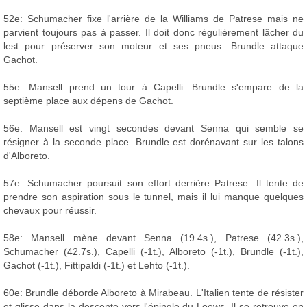
52e: Schumacher fixe l'arrière de la Williams de Patrese mais ne
parvient toujours pas à passer. Il doit donc régulièrement lâcher du
lest pour préserver son moteur et ses pneus. Brundle attaque
Gachot.
55e: Mansell prend un tour à Capelli. Brundle s'empare de la
septième place aux dépens de Gachot.
56e: Mansell est vingt secondes devant Senna qui semble se
résigner à la seconde place. Brundle est dorénavant sur les talons
d'Alboreto.
57e: Schumacher poursuit son effort derrière Patrese. Il tente de
prendre son aspiration sous le tunnel, mais il lui manque quelques
chevaux pour réussir.
58e: Mansell mène devant Senna (19.4s.), Patrese (42.3s.),
Schumacher (42.7s.), Capelli (-1t.), Alboreto (-1t.), Brundle (-1t.),
Gachot (-1t.), Fittipaldi (-1t.) et Lehto (-1t.).
60e: Brundle déborde Alboreto à Mirabeau. L'Italien tente de résister
et glisse dans la descente vers l'épingle du Loews. Il se retrouve en