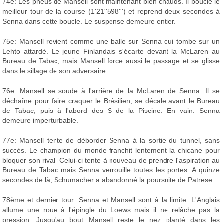
74e: Les pneus de Mansell sont maintenant bien chauds. Il boucle le
meilleur tour de la course (1'21''598''') et reprend deux secondes à
Senna dans cette boucle. Le suspense demeure entier.
75e: Mansell revient comme une balle sur Senna qui tombe sur un
Lehto attardé. Le jeune Finlandais s'écarte devant la McLaren au
Bureau de Tabac, mais Mansell force aussi le passage et se glisse
dans le sillage de son adversaire.
76e: Mansell se soude à l'arrière de la McLaren de Senna. Il se
déchaîne pour faire craquer le Brésilien, se décale avant le Bureau
de Tabac, puis à l'abord des S de la Piscine. En vain: Senna
demeure imperturbable.
77e: Mansell tente de déborder Senna à la sortie du tunnel, sans
succès. Le champion du monde franchit lentement la chicane pour
bloquer son rival. Celui-ci tente à nouveau de prendre l'aspiration au
Bureau de Tabac mais Senna verrouille toutes les portes. A quinze
secondes de là, Schumacher a abandonné la poursuite de Patrese.
78ème et dernier tour: Senna et Mansell sont à la limite. L'Anglais
allume une roue à l'épingle du Loews mais il ne relâche pas la
pression. Jusqu'au bout Mansell reste le nez planté dans les