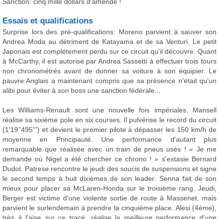
Sanction: cinq mille dollars d'amende !
Essais et qualifications
Surprise lors des pré-qualifications: Moreno parvient à sauver son
Andrea Moda au détriment de Katayama et de sa Venturi. Le petit
Japonais est complétement perdu sur ce circuit qu'il découvre. Quant
à McCarthy, il est autorisé par Andrea Sassetti à effectuer trois tours
non chronométrés avant de donner sa voiture à son équipier. Le
pauvre Anglais a maintenant compris que sa présence n'était qu'un
alibi pour éviter à son boss une sanction fédérale...
Les Williams-Renault sont une nouvelle fois impériales. Mansell
réalise sa sixième pole en six courses. Il pulvérise le record du circuit
(1'19''495''') et devient le premier pilote à dépasser les 150 km/h de
moyenne en Principauté. Une performance d'autant plus
remarquable que réalisée avec un train de pneus usés ! « Je me
demande où Nigel a été chercher ce chrono ! » s'extasie Bernard
Dudot. Patrese rencontre le jeudi des soucis de suspensions et signe
le second temps à huit dixièmes de son leader. Senna fait de son
mieux pour placer sa McLaren-Honda sur le troisième rang. Jeudi,
Berger est victime d'une violente sortie de route à Massenet, mais
parvient le surlendemain à prendre la cinquième place. Alesi (4ème),
très à l'aise sur ce tracé, réalise la meilleure performance d'une