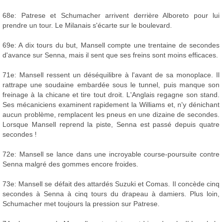
68e: Patrese et Schumacher arrivent derrière Alboreto pour lui
prendre un tour. Le Milanais s'écarte sur le boulevard.
69e: A dix tours du but, Mansell compte une trentaine de secondes
d'avance sur Senna, mais il sent que ses freins sont moins efficaces.
71e: Mansell ressent un déséquilibre à l'avant de sa monoplace. Il
rattrape une soudaine embardée sous le tunnel, puis manque son
freinage à la chicane et tire tout droit. L'Anglais regagne son stand.
Ses mécaniciens examinent rapidement la Williams et, n'y dénichant
aucun problème, remplacent les pneus en une dizaine de secondes.
Lorsque Mansell reprend la piste, Senna est passé depuis quatre
secondes !
72e: Mansell se lance dans une incroyable course-poursuite contre
Senna malgré des gommes encore froides.
73e: Mansell se défait des attardés Suzuki et Comas. Il concède cinq
secondes à Senna à cinq tours du drapeau à damiers. Plus loin,
Schumacher met toujours la pression sur Patrese.