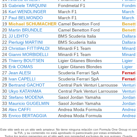
15
Gabriele TARQUINI
Fondmetal F1
Fondme
16
Karl WENDLINGER
March F1
March
17
Paul BELMONDO
March F1
March
19
Michael SCHUMACHER
Camel Benetton Ford
Benett
20
Martin BRUNDLE
Camel Benetton Ford
Benett
21
JJ LEHTO
BMS Scuderia Italia
Dallara
22
Pierluigi MARTINI
BMS Scuderia Italia
Dallara
23
Christian FITTIPALDI
Minardi F1 Team
Minardi
24
Gianni MORBIDELLI
Minardi F1 Team
Minardi
25
Thierry BOUTSEN
Ligier Gitanes Blondes
Ligier
26
Erik COMAS
Ligier Gitanes Blondes
Ligier
27
Jean ALESI
Scuderia Ferrari SpA
Ferrari
28
Ivan CAPELLI
Scuderia Ferrari SpA
Ferrari
29
Bertrand GACHOT
Central Park Venturi Larrousse
Venturi
30
Ukyo KATAYAMA
Central Park Venturi Larrousse
Venturi
32
Stefano MODENA
Sasol Jordan Yamaha
Jordan
33
Mauricio GUGELMIN
Sasol Jordan Yamaha
Jordan
34
Alex CAFFI
Andrea Moda Formula
Andrea
35
Enrico BERTAGGIA
Andrea Moda Formula
Andrea
Este sitio web es un sitio web amateur. No tiene ninguna relación con Formula One Group ni con
la FIA, y su contenido no está aprobado ni patrocinado por estas entidades.
Todos los textos presentes en el sitio web son propiedad exclusiva de sus autores. Queda