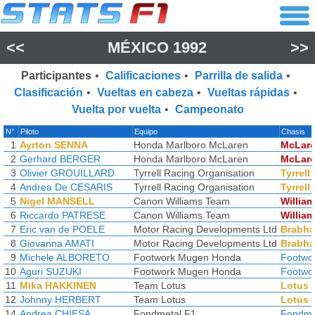
<<
MÉXICO 1992
>>
Participantes
•
Calificaciones
•
Parrilla de salida
•
Clasificación
•
Vueltas en cabeza
•
Vueltas rápidas
•
Vuelta por vuelta
•
Campeonato
N°
Piloto
Equipo
Chasis
1
Ayrton SENNA
Honda Marlboro McLaren
McLar
2
Gerhard BERGER
Honda Marlboro McLaren
McLar
3
Olivier GROUILLARD
Tyrrell Racing Organisation
Tyrrell
4
Andrea De CESARIS
Tyrrell Racing Organisation
Tyrrell
5
Nigel MANSELL
Canon Williams Team
Willia
6
Riccardo PATRESE
Canon Williams Team
Willia
7
Eric van de POELE
Motor Racing Developments Ltd
Brabh
8
Giovanna AMATI
Motor Racing Developments Ltd
Brabh
9
Michele ALBORETO
Footwork Mugen Honda
Footwo
10
Aguri SUZUKI
Footwork Mugen Honda
Footwo
11
Mika HAKKINEN
Team Lotus
Lotus
12
Johnny HERBERT
Team Lotus
Lotus
14
Andrea CHIESA
Fondmetal F1
Fondme