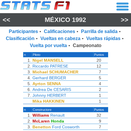
<<
MÉXICO 1992
>>
Participantes
•
Calificaciones
•
Parrilla de salida
•
Clasificación
•
Vueltas en cabeza
•
Vueltas rápidas
•
Vuelta por vuelta
•
Campeonato
n
Piloto
Puntos
1.
Nigel MANSELL
20
2.
Riccardo PATRESE
12
3.
Michael SCHUMACHER
7
4.
Gerhard BERGER
5
5.
Ayrton SENNA
4
6.
Andrea De CESARIS
2
7.
Johnny HERBERT
1
Mika HAKKINEN
1
n
Constructore
Puntos
1.
Williams
Renault
32
2.
McLaren
Honda
9
3.
Benetton
Ford Cosworth
7