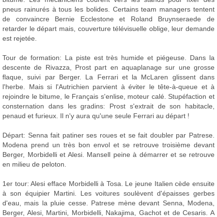
pneus rainurés à tous les bolides. Certains team managers tentent
de convaincre Bernie Ecclestone et Roland Bruynseraede de
retarder le départ mais, couverture télévisuelle oblige, leur demande
est rejetée.
Tour de formation: La piste est très humide et piégeuse. Dans la
descente de Rivazza, Prost part en aquaplanage sur une grosse
flaque, suivi par Berger. La Ferrari et la McLaren glissent dans
l'herbe. Mais si l'Autrichien parvient à éviter le tête-à-queue et à
rejoindre le bitume, le Français s'enlise, moteur calé. Stupéfaction et
consternation dans les gradins: Prost s'extrait de son habitacle,
penaud et furieux. Il n'y aura qu'une seule Ferrari au départ !
Départ: Senna fait patiner ses roues et se fait doubler par Patrese.
Modena prend un très bon envol et se retrouve troisième devant
Berger, Morbidelli et Alesi. Mansell peine à démarrer et se retrouve
en milieu de peloton.
1er tour: Alesi efface Morbidelli à Tosa. Le jeune Italien cède ensuite
à son équipier Martini. Les voitures soulèvent d'épaisses gerbes
d'eau, mais la pluie cesse. Patrese mène devant Senna, Modena,
Berger, Alesi, Martini, Morbidelli, Nakajima, Gachot et de Cesaris. A