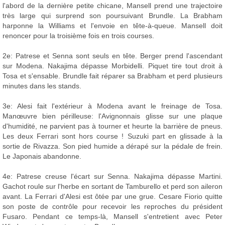
l'abord de la dernière petite chicane, Mansell prend une trajectoire
très large qui surprend son poursuivant Brundle. La Brabham
harponne la Williams et l'envoie en tête-à-queue. Mansell doit
renoncer pour la troisième fois en trois courses.
2e: Patrese et Senna sont seuls en tête. Berger prend l'ascendant
sur Modena. Nakajima dépasse Morbidelli. Piquet tire tout droit à
Tosa et s'ensable. Brundle fait réparer sa Brabham et perd plusieurs
minutes dans les stands.
3e: Alesi fait l'extérieur à Modena avant le freinage de Tosa.
Manœuvre bien périlleuse: l'Avignonnais glisse sur une plaque
d'humidité, ne parvient pas à tourner et heurte la barrière de pneus.
Les deux Ferrari sont hors course ! Suzuki part en glissade à la
sortie de Rivazza. Son pied humide a dérapé sur la pédale de frein.
Le Japonais abandonne.
4e: Patrese creuse l'écart sur Senna. Nakajima dépasse Martini.
Gachot roule sur l'herbe en sortant de Tamburello et perd son aileron
avant. La Ferrari d'Alesi est ôtée par une grue. Cesare Fiorio quitte
son poste de contrôle pour recevoir les reproches du président
Fusaro. Pendant ce temps-là, Mansell s'entretient avec Peter