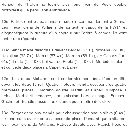
Renault de l'Italien ne tourne plus rond. Van de Poele double
Morbidelli qui a perdu son embrayage.
10e: Patrese entre aux stands et cède le commandement à Senna.
Les mécaniciens de Williams démontent le capot de la FW14 et
diagnostiquent la rupture d'un capteur sur l'arbre à cames. Ils vont
tenter une réparation.
11e: Senna mène désormais devant Berger (6.9s.), Modena (24.9s.),
Nakajima (32.7s.), Martini (57.4s.), Moreno (59.1s.), de Cesaris (1m.
01s.), Lehto (1m. 02s.) et van de Poele (1m. 07s.). Morbidelli ralentit
et concède deux places à Capelli et Bailey.
12e: Les deux McLaren sont confortablement installées en tête
devant les deux Tyrrell. Quatre moteurs Honda occupent les quatre
premières places ! Moreno double Martini et Capelli s'impose à
Lehto. Morbidelli renonce, transmission hors d'usage. Boutsen,
Gachot et Brundle passent aux stands pour mettre des slicks.
13e: Berger entre aux stands pour chausser des pneus slicks (6.4s.).
Il repart sans avoir perdu sa seconde place. Pendant que s'affairent
les mécaniciens de Williams, Patrese discute avec Patrick Head et