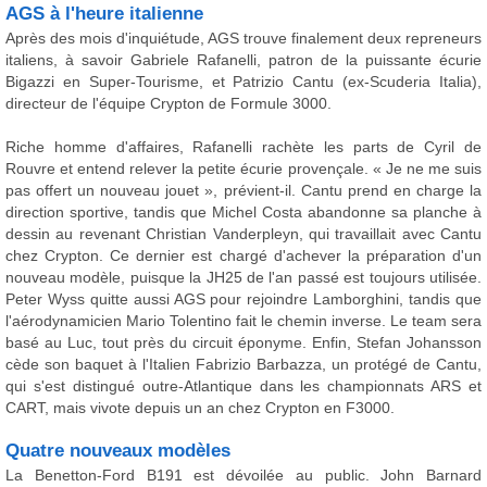
AGS à l'heure italienne
Après des mois d'inquiétude, AGS trouve finalement deux repreneurs
italiens, à savoir Gabriele Rafanelli, patron de la puissante écurie
Bigazzi en Super-Tourisme, et Patrizio Cantu (ex-Scuderia Italia),
directeur de l'équipe Crypton de Formule 3000.
Riche homme d'affaires, Rafanelli rachète les parts de Cyril de
Rouvre et entend relever la petite écurie provençale. « Je ne me suis
pas offert un nouveau jouet », prévient-il. Cantu prend en charge la
direction sportive, tandis que Michel Costa abandonne sa planche à
dessin au revenant Christian Vanderpleyn, qui travaillait avec Cantu
chez Crypton. Ce dernier est chargé d'achever la préparation d'un
nouveau modèle, puisque la JH25 de l'an passé est toujours utilisée.
Peter Wyss quitte aussi AGS pour rejoindre Lamborghini, tandis que
l'aérodynamicien Mario Tolentino fait le chemin inverse. Le team sera
basé au Luc, tout près du circuit éponyme. Enfin, Stefan Johansson
cède son baquet à l'Italien Fabrizio Barbazza, un protégé de Cantu,
qui s'est distingué outre-Atlantique dans les championnats ARS et
CART, mais vivote depuis un an chez Crypton en F3000.
Quatre nouveaux modèles
La Benetton-Ford B191 est dévoilée au public. John Barnard