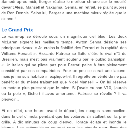
Samedi après-midi, Berger réalise le meilleur chrono sur le mouillé
devant Alesi, Mansell et Nakajima. Senna, en retrait, se plaint auprès
de Ron Dennis. Selon lui, Berger a une machine mieux réglée que la
sienne !
Le Grand Prix
Le warm-up se déroule sous un magnifique ciel bleu. Les deux
McLaren signent les meilleurs temps. Ayrton Senna désigne ses
principaux rivaux: « Je crains la fiabilité des Ferrari et la rapidité des
Williams-Renault ». Riccardo Patrese se flatte d'être le rival n°1 du
Brésilien, mais n'est pas vraiment soutenu par le public transalpin.
« Un italien qui ne pilote pas pour Ferrari peine à être pleinement
considéré par ses compatriotes. Pour un peu ce serait une lacune,
mais je me suis habitué », explique-t-il. Il regrette en vérité de ne pas
bénéficier du même traitement que Nigel Mansell. « On lui réserve
un moteur plus puissant que le mien. Si j'avais eu son V10, j'aurais
eu la pole », lâche-t-il avec amertume. Patrese se révolte ? Il va
pleuvoir...
Et en effet, une heure avant le départ, les nuages s'amoncellent
dans le ciel d'Imola pendant que les voitures s'installent sur la pré-
grille. A dix minutes de coup d'envoi, l'orage éclate et inonde le
bitume. Les mécaniciens courent vers les stands pour fixer des