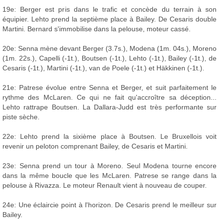
19e: Berger est pris dans le trafic et concède du terrain à son
équipier. Lehto prend la septième place à Bailey. De Cesaris double
Martini. Bernard s'immobilise dans la pelouse, moteur cassé.
20e: Senna mène devant Berger (3.7s.), Modena (1m. 04s.), Moreno
(1m. 22s.), Capelli (-1t.), Boutsen (-1t.), Lehto (-1t.), Bailey (-1t.), de
Cesaris (-1t.), Martini (-1t.), van de Poele (-1t.) et Häkkinen (-1t.).
21e: Patrese évolue entre Senna et Berger, et suit parfaitement le
rythme des McLaren. Ce qui ne fait qu'accroître sa déception...
Lehto rattrape Boutsen. La Dallara-Judd est très performante sur
piste sèche.
22e: Lehto prend la sixième place à Boutsen. Le Bruxellois voit
revenir un peloton comprenant Bailey, de Cesaris et Martini.
23e: Senna prend un tour à Moreno. Seul Modena tourne encore
dans la même boucle que les McLaren. Patrese se range dans la
pelouse à Rivazza. Le moteur Renault vient à nouveau de couper.
24e: Une éclaircie point à l'horizon. De Cesaris prend le meilleur sur
Bailey.