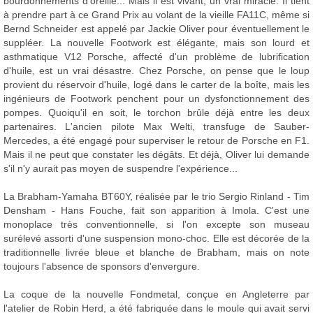
bourdonnements d'oreille... Mais il est vivant, un vrai miracle. Il tient
à prendre part à ce Grand Prix au volant de la vieille FA11C, même si
Bernd Schneider est appelé par Jackie Oliver pour éventuellement le
suppléer. La nouvelle Footwork est élégante, mais son lourd et
asthmatique V12 Porsche, affecté d'un problème de lubrification
d'huile, est un vrai désastre. Chez Porsche, on pense que le loup
provient du réservoir d'huile, logé dans le carter de la boîte, mais les
ingénieurs de Footwork penchent pour un dysfonctionnement des
pompes. Quoiqu'il en soit, le torchon brûle déjà entre les deux
partenaires. L'ancien pilote Max Welti, transfuge de Sauber-
Mercedes, a été engagé pour superviser le retour de Porsche en F1.
Mais il ne peut que constater les dégâts. Et déjà, Oliver lui demande
s'il n'y aurait pas moyen de suspendre l'expérience...
La Brabham-Yamaha BT60Y, réalisée par le trio Sergio Rinland - Tim
Densham - Hans Fouche, fait son apparition à Imola. C'est une
monoplace très conventionnelle, si l'on excepte son museau
surélevé assorti d'une suspension mono-choc. Elle est décorée de la
traditionnelle livrée bleue et blanche de Brabham, mais on note
toujours l'absence de sponsors d'envergure.
La coque de la nouvelle Fondmetal, conçue en Angleterre par
l'atelier de Robin Herd, a été fabriquée dans le moule qui avait servi