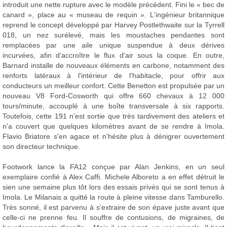
introduit une nette rupture avec le modèle précédent. Fini le « bec de
canard », place au « museau de requin ». L'ingénieur britannique
reprend le concept développé par Harvey Postlethwaite sur la Tyrrell
018, un nez surélevé, mais les moustaches pendantes sont
remplacées par une aile unique suspendue à deux dérives
incurvées, afin d'accroître le flux d'air sous la coque. En outre,
Barnard installe de nouveaux éléments en carbone, notamment des
renforts latéraux à l'intérieur de l'habitacle, pour offrir aux
conducteurs un meilleur confort. Cette Benetton est propulsée par un
nouveau V8 Ford-Cosworth qui offre 660 chevaux à 12 000
tours/minute, accouplé à une boîte transversale à six rapports.
Toutefois, cette 191 n'est sortie que très tardivement des ateliers et
n'a couvert que quelques kilomètres avant de se rendre à Imola.
Flavio Briatore s'en agace et n'hésite plus à dénigrer ouvertement
son directeur technique.
Footwork lance la FA12 conçue par Alan Jenkins, en un seul
exemplaire confié à Alex Caffi. Michele Alboreto a en effet détruit le
sien une semaine plus tôt lors des essais privés qui se sont tenus à
Imola. Le Milanais a quitté la route à pleine vitesse dans Tamburello.
Très sonné, il est parvenu à s'extraire de son épave juste avant que
celle-ci ne prenne feu. Il souffre de contusions, de migraines, de