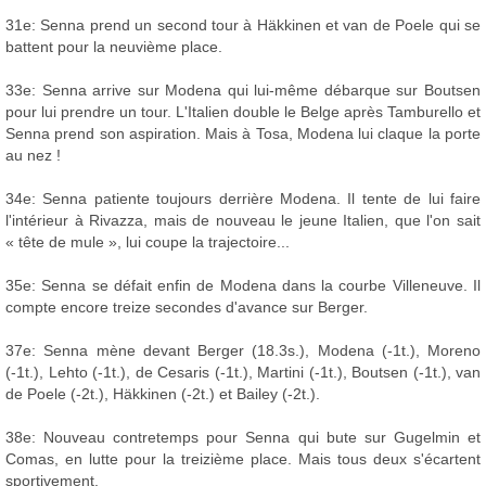
31e: Senna prend un second tour à Häkkinen et van de Poele qui se
battent pour la neuvième place.
33e: Senna arrive sur Modena qui lui-même débarque sur Boutsen
pour lui prendre un tour. L'Italien double le Belge après Tamburello et
Senna prend son aspiration. Mais à Tosa, Modena lui claque la porte
au nez !
34e: Senna patiente toujours derrière Modena. Il tente de lui faire
l'intérieur à Rivazza, mais de nouveau le jeune Italien, que l'on sait
« tête de mule », lui coupe la trajectoire...
35e: Senna se défait enfin de Modena dans la courbe Villeneuve. Il
compte encore treize secondes d'avance sur Berger.
37e: Senna mène devant Berger (18.3s.), Modena (-1t.), Moreno
(-1t.), Lehto (-1t.), de Cesaris (-1t.), Martini (-1t.), Boutsen (-1t.), van
de Poele (-2t.), Häkkinen (-2t.) et Bailey (-2t.).
38e: Nouveau contretemps pour Senna qui bute sur Gugelmin et
Comas, en lutte pour la treizième place. Mais tous deux s'écartent
sportivement.