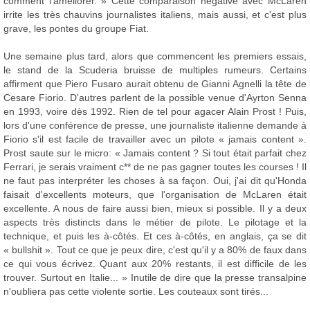
comment l'améliorer. » Cette comparaison négative avec McLaren
irrite les très chauvins journalistes italiens, mais aussi, et c'est plus
grave, les pontes du groupe Fiat.
Une semaine plus tard, alors que commencent les premiers essais,
le stand de la Scuderia bruisse de multiples rumeurs. Certains
affirment que Piero Fusaro aurait obtenu de Gianni Agnelli la tête de
Cesare Fiorio. D'autres parlent de la possible venue d'Ayrton Senna
en 1993, voire dès 1992. Rien de tel pour agacer Alain Prost ! Puis,
lors d'une conférence de presse, une journaliste italienne demande à
Fiorio s'il est facile de travailler avec un pilote « jamais content ».
Prost saute sur le micro: « Jamais content ? Si tout était parfait chez
Ferrari, je serais vraiment c** de ne pas gagner toutes les courses ! Il
ne faut pas interpréter les choses à sa façon. Oui, j'ai dit qu'Honda
faisait d'excellents moteurs, que l'organisation de McLaren était
excellente. A nous de faire aussi bien, mieux si possible. Il y a deux
aspects très distincts dans le métier de pilote. Le pilotage et la
technique, et puis les à-côtés. Et ces à-côtés, en anglais, ça se dit
« bullshit ». Tout ce que je peux dire, c'est qu'il y a 80% de faux dans
ce qui vous écrivez. Quant aux 20% restants, il est difficile de les
trouver. Surtout en Italie... » Inutile de dire que la presse transalpine
n'oubliera pas cette violente sortie. Les couteaux sont tirés...