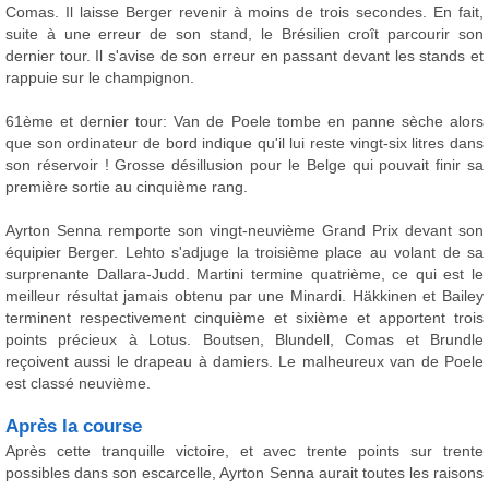
Comas. Il laisse Berger revenir à moins de trois secondes. En fait,
suite à une erreur de son stand, le Brésilien croît parcourir son
dernier tour. Il s'avise de son erreur en passant devant les stands et
rappuie sur le champignon.
61ème et dernier tour: Van de Poele tombe en panne sèche alors
que son ordinateur de bord indique qu'il lui reste vingt-six litres dans
son réservoir ! Grosse désillusion pour le Belge qui pouvait finir sa
première sortie au cinquième rang.
Ayrton Senna remporte son vingt-neuvième Grand Prix devant son
équipier Berger. Lehto s'adjuge la troisième place au volant de sa
surprenante Dallara-Judd. Martini termine quatrième, ce qui est le
meilleur résultat jamais obtenu par une Minardi. Häkkinen et Bailey
terminent respectivement cinquième et sixième et apportent trois
points précieux à Lotus. Boutsen, Blundell, Comas et Brundle
reçoivent aussi le drapeau à damiers. Le malheureux van de Poele
est classé neuvième.
Après la course
Après cette tranquille victoire, et avec trente points sur trente
possibles dans son escarcelle, Ayrton Senna aurait toutes les raisons