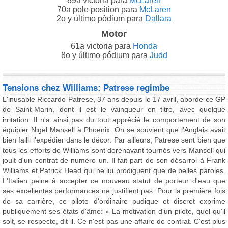
89a victoria para
McLaren
70a pole position para
McLaren
2o y último pódium para
Dallara
Motor
61a victoria para
Honda
8o y último pódium para
Judd
Tensions chez Williams: Patrese regimbe
L'inusable Riccardo Patrese, 37 ans depuis le 17 avril, aborde ce GP
de Saint-Marin, dont il est le vainqueur en titre, avec quelque
irritation. Il n'a ainsi pas du tout apprécié le comportement de son
équipier Nigel Mansell à Phoenix. On se souvient que l'Anglais avait
bien failli l'expédier dans le décor. Par ailleurs, Patrese sent bien que
tous les efforts de Williams sont dorénavant tournés vers Mansell qui
jouit d'un contrat de numéro un. Il fait part de son désarroi à Frank
Williams et Patrick Head qui ne lui prodiguent que de belles paroles.
L'Italien peine à accepter ce nouveau statut de porteur d'eau que
ses excellentes performances ne justifient pas. Pour la première fois
de sa carrière, ce pilote d'ordinaire pudique et discret exprime
publiquement ses états d'âme: « La motivation d'un pilote, quel qu'il
soit, se respecte, dit-il. Ce n'est pas une affaire de contrat. C'est plus