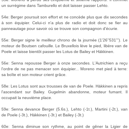
un surrégime dans Tamburello et doit laisser passer Lehto.
54e: Berger poursuit son effort et ne concède plus que dix secondes
à son équipier. Celui-ci n'a plus de radio et doit donc se fier au
panneautage pour savoir où se trouve son compagnon d'écurie.
55e: Berger signe le meilleur chrono de la journée (1'26''531'''). Le
moteur de Boutsen cafouille. Le Bruxellois lève le pied, libère van de
Poele et laisse bientôt passer les Lotus de Bailey et Häkkinen.
56e: Senna repousse Berger à onze secondes. L'Autrichien a reçu
l'ordre de ne pas menacer son équipier... Moreno met pied à terre:
sa boîte et son moteur crient grâce.
58e: Les Lotus sont aux trousses de van de Poele. Häkkinen a repris
l'ascendant sur Bailey. Gugelmin abandonne, moteur fumant. Il
occupait la neuvième place.
59e: Senna devance Berger (5.6s.), Lehto (-1t.), Martini (-2t.), van
de Poele (-3t.), Häkkinen (-3t.) et Bailey (-3t.)
60e: Senna diminue son rythme, au point de gêner la Ligier de