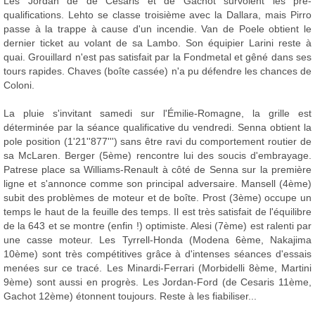
Les Jordan de de Cesaris et de Gachot survolent les pré-
qualifications. Lehto se classe troisième avec la Dallara, mais Pirro
passe à la trappe à cause d'un incendie. Van de Poele obtient le
dernier ticket au volant de sa Lambo. Son équipier Larini reste à
quai. Grouillard n'est pas satisfait par la Fondmetal et gêné dans ses
tours rapides. Chaves (boîte cassée) n'a pu défendre les chances de
Coloni.
La pluie s'invitant samedi sur l'Émilie-Romagne, la grille est
déterminée par la séance qualificative du vendredi. Senna obtient la
pole position (1'21''877''') sans être ravi du comportement routier de
sa McLaren. Berger (5ème) rencontre lui des soucis d'embrayage.
Patrese place sa Williams-Renault à côté de Senna sur la première
ligne et s'annonce comme son principal adversaire. Mansell (4ème)
subit des problèmes de moteur et de boîte. Prost (3ème) occupe un
temps le haut de la feuille des temps. Il est très satisfait de l'équilibre
de la 643 et se montre (enfin !) optimiste. Alesi (7ème) est ralenti par
une casse moteur. Les Tyrrell-Honda (Modena 6ème, Nakajima
10ème) sont très compétitives grâce à d'intenses séances d'essais
menées sur ce tracé. Les Minardi-Ferrari (Morbidelli 8ème, Martini
9ème) sont aussi en progrès. Les Jordan-Ford (de Cesaris 11ème,
Gachot 12ème) étonnent toujours. Reste à les fiabiliser...