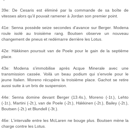
39e: De Cesaris est éliminé par la commande de sa boîte de
vitesses alors qu'il pouvait ramener à Jordan son premier point.
41e: Senna possède seize secondes d'avance sur Berger. Modena
roule isolé au troisième rang. Boutsen observe un nouveau
changement de pneus et redémarre derrière les Lotus.
42e: Häkkinen poursuit van de Poele pour le gain de la septième
place.
43e: Modena s'immobilise après Acque Minerale avec une
transmission cassée. Voilà un beau podium qui s'envole pour le
jeune Italien. Moreno récupère la troisième place. Gachot se retire
aussi suite à un bris de suspension.
44e: Senna domine devant Berger (13.4s.), Moreno (-1t.), Lehto
(-1t.), Martini (-2t.), van de Poele (-2t.), Häkkinen (-2t.), Bailey (-2t.),
Boutsen (-2t.) et Blundell (-3t.).
46e: L'intervalle entre les McLaren ne bouge plus. Boutsen mène la
charge contre les Lotus.