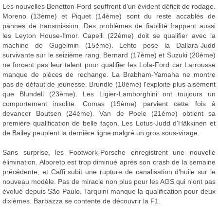
Les nouvelles Benetton-Ford souffrent d'un évident déficit de rodage.
Moreno (13ème) et Piquet (14ème) sont du reste accablés de
pannes de transmission. Des problèmes de fiabilité frappent aussi
les Leyton House-Ilmor. Capelli (22ème) doit se qualifier avec la
machine de Gugelmin (15ème). Lehto pose la Dallara-Judd
survivante sur le seizième rang. Bernard (17ème) et Suzuki (20ème)
ne forcent pas leur talent pour qualifier les Lola-Ford car Larrousse
manque de pièces de rechange. La Brabham-Yamaha ne montre
pas de défaut de jeunesse. Brundle (18ème) l'exploite plus aisément
que Blundell (23ème). Les Ligier-Lamborghini ont toujours un
comportement insolite. Comas (19ème) parvient cette fois à
devancer Boutsen (24ème). Van de Poele (21ème) obtient sa
première qualification de belle façon. Les Lotus-Judd d'Häkkinen et
de Bailey peuplent la dernière ligne malgré un gros sous-virage.
Sans surprise, les Footwork-Porsche enregistrent une nouvelle
élimination. Alboreto est trop diminué après son crash de la semaine
précédente, et Caffi subit une rupture de canalisation d'huile sur le
nouveau modèle. Pas de miracle non plus pour les AGS qui n'ont pas
évolué depuis São Paulo. Tarquini manque la qualification pour deux
dixièmes. Barbazza se contente de découvrir la F1.