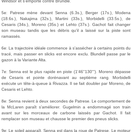
Windsor et s'emporte contre Brundle.
5e: Patrese mène devant Senna (6.3s.), Berger (17s.), Modena
(18.6s.), Nakajima (32s.), Martini (33s.), Morbidelli (33.5s.), de
Cesaris (34s.), Moreno (35s.) et Lehto (37s.). Gachot fait changer
son museau tandis que les débris qu'il a laissé sur la piste sont
ramassés.
6e: La trajectoire idéale commence à s'assécher à certains points du
tracé, mais passer en slicks est encore exclu. Blundell passe par le
gazon à la Variante Alta.
7e: Senna est le plus rapide en piste (1'46''130'''). Moreno dépasse
de Cesaris et pointe dorénavant au septième rang. Morbidelli
exécute un tête-à-queue à Rivazza. Il se fait doubler par Moreno, de
Cesaris et Lehto.
8e: Senna revient à deux secondes de Patrese. Le comportement de
la McLaren paraît s'améliorer. Gugelmin a endommagé son train
avant sur les morceaux de carbone laissés par Gachot. Il fait
remplacer son museau et chausse le premier des pneus slicks.
9e: Le soleil apparaît. Senna est dans la roue de Patrese. Le moteur