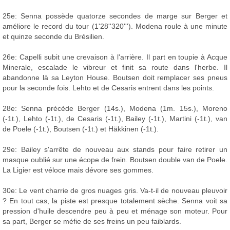
25e: Senna possède quatorze secondes de marge sur Berger et
améliore le record du tour (1'28''320'''). Modena roule à une minute
et quinze seconde du Brésilien.
26e: Capelli subit une crevaison à l'arrière. Il part en toupie à Acque
Minerale, escalade le vibreur et finit sa route dans l'herbe. Il
abandonne là sa Leyton House. Boutsen doit remplacer ses pneus
pour la seconde fois. Lehto et de Cesaris entrent dans les points.
28e: Senna précède Berger (14s.), Modena (1m. 15s.), Moreno
(-1t.), Lehto (-1t.), de Cesaris (-1t.), Bailey (-1t.), Martini (-1t.), van
de Poele (-1t.), Boutsen (-1t.) et Häkkinen (-1t.).
29e: Bailey s'arrête de nouveau aux stands pour faire retirer un
masque oublié sur une écope de frein. Boutsen double van de Poele.
La Ligier est véloce mais dévore ses gommes.
30e: Le vent charrie de gros nuages gris. Va-t-il de nouveau pleuvoir
? En tout cas, la piste est presque totalement sèche. Senna voit sa
pression d'huile descendre peu à peu et ménage son moteur. Pour
sa part, Berger se méfie de ses freins un peu faiblards.