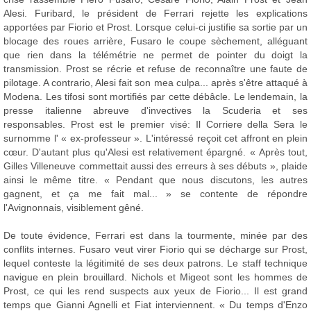
Alesi. Furibard, le président de Ferrari rejette les explications
apportées par Fiorio et Prost. Lorsque celui-ci justifie sa sortie par un
blocage des roues arrière, Fusaro le coupe sèchement, alléguant
que rien dans la télémétrie ne permet de pointer du doigt la
transmission. Prost se récrie et refuse de reconnaître une faute de
pilotage. A contrario, Alesi fait son mea culpa... après s'être attaqué à
Modena. Les tifosi sont mortifiés par cette débâcle. Le lendemain, la
presse italienne abreuve d'invectives la Scuderia et ses
responsables. Prost est le premier visé: Il Corriere della Sera le
surnomme l' « ex-professeur ». L'intéressé reçoit cet affront en plein
cœur. D'autant plus qu'Alesi est relativement épargné. « Après tout,
Gilles Villeneuve commettait aussi des erreurs à ses débuts », plaide
ainsi le même titre. « Pendant que nous discutons, les autres
gagnent, et ça me fait mal... » se contente de répondre
l'Avignonnais, visiblement gêné.
De toute évidence, Ferrari est dans la tourmente, minée par des
conflits internes. Fusaro veut virer Fiorio qui se décharge sur Prost,
lequel conteste la légitimité de ses deux patrons. Le staff technique
navigue en plein brouillard. Nichols et Migeot sont les hommes de
Prost, ce qui les rend suspects aux yeux de Fiorio... Il est grand
temps que Gianni Agnelli et Fiat interviennent. « Du temps d'Enzo