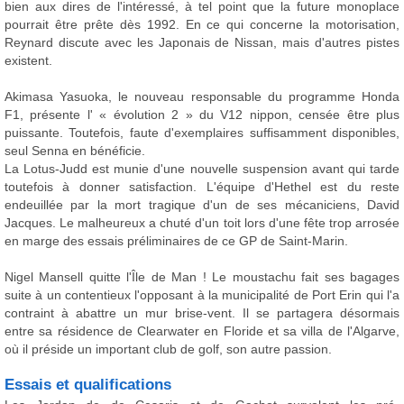
bien aux dires de l'intéressé, à tel point que la future monoplace
pourrait être prête dès 1992. En ce qui concerne la motorisation,
Reynard discute avec les Japonais de Nissan, mais d'autres pistes
existent.
Akimasa Yasuoka, le nouveau responsable du programme Honda
F1, présente l' « évolution 2 » du V12 nippon, censée être plus
puissante. Toutefois, faute d'exemplaires suffisamment disponibles,
seul Senna en bénéficie.
La Lotus-Judd est munie d'une nouvelle suspension avant qui tarde
toutefois à donner satisfaction. L'équipe d'Hethel est du reste
endeuillée par la mort tragique d'un de ses mécaniciens, David
Jacques. Le malheureux a chuté d'un toit lors d'une fête trop arrosée
en marge des essais préliminaires de ce GP de Saint-Marin.
Nigel Mansell quitte l'Île de Man ! Le moustachu fait ses bagages
suite à un contentieux l'opposant à la municipalité de Port Erin qui l'a
contraint à abattre un mur brise-vent. Il se partagera désormais
entre sa résidence de Clearwater en Floride et sa villa de l'Algarve,
où il préside un important club de golf, son autre passion.
Essais et qualifications