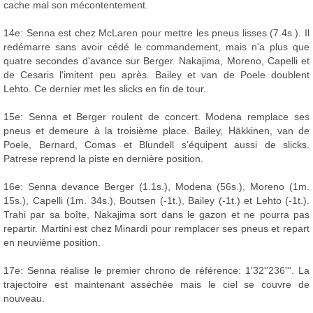
cache mal son mécontentement.
14e: Senna est chez McLaren pour mettre les pneus lisses (7.4s.). Il
redémarre sans avoir cédé le commandement, mais n'a plus que
quatre secondes d'avance sur Berger. Nakajima, Moreno, Capelli et
de Cesaris l'imitent peu après. Bailey et van de Poele doublent
Lehto. Ce dernier met les slicks en fin de tour.
15e: Senna et Berger roulent de concert. Modena remplace ses
pneus et demeure à la troisième place. Bailey, Häkkinen, van de
Poele, Bernard, Comas et Blundell s'équipent aussi de slicks.
Patrese reprend la piste en dernière position.
16e: Senna devance Berger (1.1s.), Modena (56s.), Moreno (1m.
15s.), Capelli (1m. 34s.), Boutsen (-1t.), Bailey (-1t.) et Lehto (-1t.).
Trahi par sa boîte, Nakajima sort dans le gazon et ne pourra pas
repartir. Martini est chez Minardi pour remplacer ses pneus et repart
en neuvième position.
17e: Senna réalise le premier chrono de référence: 1'32''236'''. La
trajectoire est maintenant asséchée mais le ciel se couvre de
nouveau.