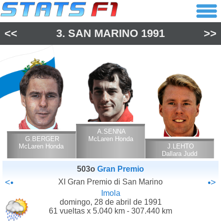
<<
3.
SAN MARINO
1991
>>
A.SENNA
G.BERGER
McLaren Honda
McLaren Honda
J.LEHTO
Dallara Judd
503o
Gran Premio
<•
XI Gran Premio di San Marino
•>
Imola
domingo, 28 de abril de 1991
61 vueltas x 5.040 km - 307.440 km