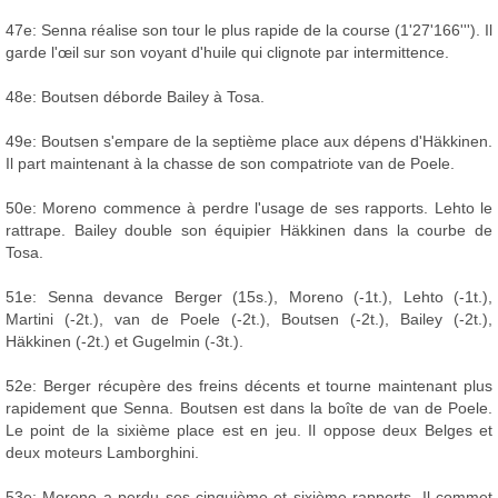
47e: Senna réalise son tour le plus rapide de la course (1'27'166'''). Il
garde l'œil sur son voyant d'huile qui clignote par intermittence.
48e: Boutsen déborde Bailey à Tosa.
49e: Boutsen s'empare de la septième place aux dépens d'Häkkinen.
Il part maintenant à la chasse de son compatriote van de Poele.
50e: Moreno commence à perdre l'usage de ses rapports. Lehto le
rattrape. Bailey double son équipier Häkkinen dans la courbe de
Tosa.
51e: Senna devance Berger (15s.), Moreno (-1t.), Lehto (-1t.),
Martini (-2t.), van de Poele (-2t.), Boutsen (-2t.), Bailey (-2t.),
Häkkinen (-2t.) et Gugelmin (-3t.).
52e: Berger récupère des freins décents et tourne maintenant plus
rapidement que Senna. Boutsen est dans la boîte de van de Poele.
Le point de la sixième place est en jeu. Il oppose deux Belges et
deux moteurs Lamborghini.
53e: Moreno a perdu ses cinquième et sixième rapports. Il commet