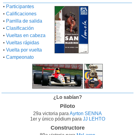
•
Participantes
•
Calificaciones
•
Parrilla de salida
•
Clasificación
•
Vueltas en cabeza
•
Vueltas rápidas
•
Vuelta por vuelta
•
Campeonato
¿Lo sabían?
Piloto
29a victoria para
Ayrton SENNA
1er y único pódium para
JJ LEHTO
Constructore