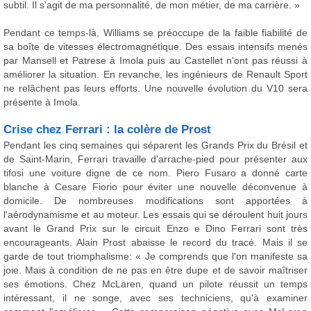
subtil. Il s'agit de ma personnalité, de mon métier, de ma carrière. »
Pendant ce temps-là, Williams se préoccupe de la faible fiabilité de
sa boîte de vitesses électromagnétique. Des essais intensifs menés
par Mansell et Patrese à Imola puis au Castellet n'ont pas réussi à
améliorer la situation. En revanche, les ingénieurs de Renault Sport
ne relâchent pas leurs efforts. Une nouvelle évolution du V10 sera
présente à Imola.
Crise chez Ferrari : la colère de Prost
Pendant les cinq semaines qui séparent les Grands Prix du Brésil et
de Saint-Marin, Ferrari travaille d'arrache-pied pour présenter aux
tifosi une voiture digne de ce nom. Piero Fusaro a donné carte
blanche à Cesare Fiorio pour éviter une nouvelle déconvenue à
domicile. De nombreuses modifications sont apportées à
l'aérodynamisme et au moteur. Les essais qui se déroulent huit jours
avant le Grand Prix sur le circuit Enzo e Dino Ferrari sont très
encourageants. Alain Prost abaisse le record du tracé. Mais il se
garde de tout triomphalisme: « Je comprends que l'on manifeste sa
joie. Mais à condition de ne pas en être dupe et de savoir maîtriser
ses émotions. Chez McLaren, quand un pilote réussit un temps
intéressant, il ne songe, avec ses techniciens, qu'à examiner