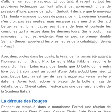
d'afficher un sourire radieux. Et pourtant, il retient surtout les
problèmes techniques qui l'ont affecté cet après-midi: chute de
pression d'huile, panne de radio... Surtout, il déclare que le nouveau
V12 Honda « manque toujours de puissance » ! L'ingénieur Yasuoka
n'en croit pas ses oreilles, mais encaisse sans rien dire. Gerhard
Berger remet lui en cause ses étriers de frein et conteste les
consignes qu'il a reçues dans les derniers tours. Sur le podium, sa
mauvaise humeur est évidente. Pour un peu, ce premier doublé
Senna - Berger rappellerait les pires heures de la cohabitation Senna
- Prost !
Avec deux pilotes dans les points, la Finlande n'a jamais été autant à
l'honneur sur un Grand Prix. Le jeune Mika Häkkinen regonfle le
moral d'un Team Lotus exsangue, tandis que JJ Lehto donne enfin
libre court à son talent au volant d'une Dallara-Judd bien née. Et
puis, Beppe Lucchini est ravi de faire la nique aux Ferrari en terre
italienne. Après tout, redorer le blason de la botte en cas de
défaillance du Cheval cabré, n'est-ce pas une des raisons d'être de
la Scuderia Italia ?
La déroute des Rouges
Pendant ce temps-là, dans le motorhome Ferrari, une réunion de
crise rassemble Piero Fusaro, Cesare Fiorio, Alain Prost et Jean