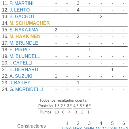
11.
P. MARTINI
-
-
3
-
-
-
-
12.
J. LEHTO
-
-
4
-
-
-
-
13.
B. GACHOT
-
-
-
-
2
-
-
14.
M. SCHUMACHER
15.
S. NAKAJIMA
2
-
-
-
-
-
-
16.
M. HAKKINEN
-
-
2
-
-
-
-
17.
M. BRUNDLE
-
-
-
-
-
-
-
18.
E. PIRRO
-
-
-
1
-
-
-
19.
M. BLUNDELL
-
-
-
-
-
-
-
20.
I. CAPELLI
-
-
-
-
-
-
-
21.
E. BERNARD
-
-
-
-
-
1
-
22.
A. SUZUKI
1
-
-
-
-
-
-
23.
J. BAILEY
-
-
1
-
24.
G. MORBIDELLI
-
-
-
-
-
-
-
Todos los resultados cuentan.
Posición
1.º
2.º
3.º
4.º
5.º
6.º
Puntos
10
6
4
3
2
1
1
2
3
4
5
6
Constructores
USA
BRA
SMR
MCO
CAN
MEX