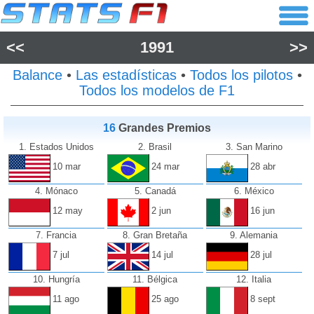
<<
1991
>>
Balance
•
Las estadísticas
•
Todos los pilotos
•
Todos los modelos de F1
16
Grandes Premios
1. Estados Unidos
2. Brasil
3. San Marino
10 mar
24 mar
28 abr
4. Mónaco
5. Canadá
6. México
12 may
2 jun
16 jun
7. Francia
8. Gran Bretaña
9. Alemania
7 jul
14 jul
28 jul
10. Hungría
11. Bélgica
12. Italia
11 ago
25 ago
8 sept