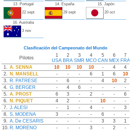
13. Portugal
14. España
15. Japón
22 sept
29 sept
20 oct
16. Australia
3 nov
Clasificación del Campeonato del Mundo
1
2
3
4
5
6
7
Pilotos
USA
BRA
SMR
MCO
CAN
MEX
FRA
1.
A. SENNA
10
10
10
10
-
4
4
2.
N. MANSELL
-
-
-
6
1
6
10
3.
R. PATRESE
-
6
-
-
4
10
2
4.
G. BERGER
-
4
6
-
-
-
-
5.
A. PROST
6
3
-
2
-
-
6
6.
N. PIQUET
4
2
-
-
10
-
-
7.
J. ALESI
-
1
-
4
-
-
3
8.
S. MODENA
3
-
-
-
6
-
-
9.
A. De CESARIS
-
-
-
-
3
3
1
10.
R. MORENO
-
-
-
3
-
2
-