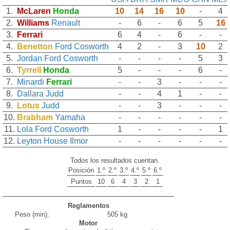
1.
McLaren
Honda
10
14
16
10
-
4
2.
Williams
Renault
-
6
-
6
5
16
3.
Ferrari
6
4
-
6
-
-
4.
Benetton
Ford Cosworth
4
2
-
3
10
2
5.
Jordan
Ford Cosworth
-
-
-
-
5
3
6.
Tyrrell
Honda
5
-
-
-
6
-
7.
Minardi
Ferrari
-
-
3
-
-
-
8.
Dallara
Judd
-
-
4
1
-
-
9.
Lotus
Judd
-
-
3
-
-
-
10.
Brabham
Yamaha
-
-
-
-
-
-
11.
Lola
Ford Cosworth
1
-
-
-
-
1
12.
Leyton House
Ilmor
-
-
-
-
-
-
Todos los resultados cuentan.
Posición
1.º
2.º
3.º
4.º
5.º
6.º
Puntos
10
6
4
3
2
1
Reglamentos
Peso (min):
505 kg
Motor