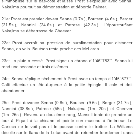
s'immobilise sur le bas-côté et laisse Prost s'expliquer avec Senna.
Nakajima poursuit sa démonstration et déborde Palmer.
21e: Prost est premier devant Senna (0.7s.), Boutsen (4.6s.), Berger
(21.5s.), Nannini (24.6s.) et Patrese (42.3s.). L'époustouflant
Nakajima se débarrasse de Cheever.
22e: Prost accroît sa pression de suralimentation pour distancer
Senna, en vain. Boutsen reste proche des McLaren.
23e: La pluie a cessé. Prost signe un chrono d'1'46''783'''. Senna lui
rend une seconde et trois dixièmes.
24e: Senna réplique sèchement à Prost avec un temps d'1'46''577'''.
Caffi effectue un tête-à-queue à la petite épingle. Il cale et doit
abandonner.
25e: Prost devance Senna (0.8s.), Boutsen (9.6s.), Berger (31.7s.),
Nannini (38.8s.), Patrese (55s.), Nakajima (1m. 20s.) et Cheever
(1m. 26s.). Revenu au douzième rang, Mansell tente de prendre un
tour à Piquet à la chicane et pointe son museau à l'intérieur. Le
Carioca ne le voit pas et le pousse contre le trottoir. La Williams
décolle sur le flanc de la Lotus avant de retomber lourdement dans