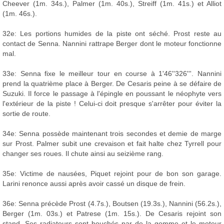
Cheever (1m. 34s.), Palmer (1m. 40s.), Streiff (1m. 41s.) et Alliot
(1m. 46s.).
32e: Les portions humides de la piste ont séché. Prost reste au
contact de Senna. Nannini rattrape Berger dont le moteur fonctionne
mal.
33e: Senna fixe le meilleur tour en course à 1'46''326'''. Nannini
prend la quatrième place à Berger. De Cesaris peine à se défaire de
Suzuki. Il force le passage à l'épingle en poussant le néophyte vers
l'extérieur de la piste ! Celui-ci doit presque s'arrêter pour éviter la
sortie de route.
34e: Senna possède maintenant trois secondes et demie de marge
sur Prost. Palmer subit une crevaison et fait halte chez Tyrrell pour
changer ses roues. Il chute ainsi au seizième rang.
35e: Victime de nausées, Piquet rejoint pour de bon son garage.
Larini renonce aussi après avoir cassé un disque de frein.
36e: Senna précède Prost (4.7s.), Boutsen (19.3s.), Nannini (56.2s.),
Berger (1m. 03s.) et Patrese (1m. 15s.). De Cesaris rejoint son
stand. Ses radiateurs sont bouchés par de la gomme et le moteur