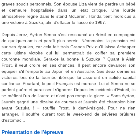
graves soucis personnels. Son épouse Liza vient de perdre un bébé
et demeure hospitalisée dans un état critique. Une lourde
atmosphère règne dans le stand McLaren. Honda tient mordicus à
une victoire à Suzuka, afin d'effacer le fiasco de 1987.
Depuis Jerez, Ayrton Senna s'est ressourcé au Brésil en compagnie
de quelques amis et paraît plus serein. Néanmoins, la pression est
sur ses épaules, car cela fait trois Grands Prix qu'il laisse échapper
cette ultime victoire qui lui permettrait de coiffer sa première
couronne mondiale. Sera-ce la bonne à Suzuka ? Quant à Alain
Prost, il veut croire en ses chances. Il peut encore devancer son
équipier s'il l'emporte au Japon et en Australie. Ses deux dernières
victoires lors de la tournée ibérique lui assurent un solide capital
confiance. Pourtant, le petit Français est morose. Lui et Senna ne se
parlent guère et paraissent s'ignorer. Depuis les incidents d'Estoril, ils
se méfient l'un de l'autre et n'ont pas rompu la glace. « Sans Ayrton,
j'aurais gagné une dizaine de courses et j'aurais été champion bien
avant Suzuka ! » souffle Prost, à demi-résigné. Pour ne rien
arranger, il souffre durant tout le week-end de sévères brûlures
d'estomac...
Présentation de l'épreuve