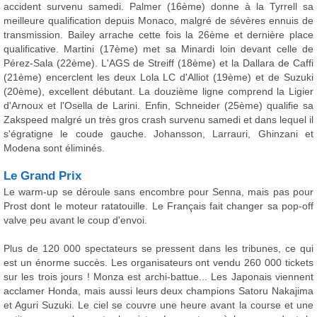
accident survenu samedi. Palmer (16ème) donne à la Tyrrell sa
meilleure qualification depuis Monaco, malgré de sévères ennuis de
transmission. Bailey arrache cette fois la 26ème et dernière place
qualificative. Martini (17ème) met sa Minardi loin devant celle de
Pérez-Sala (22ème). L'AGS de Streiff (18ème) et la Dallara de Caffi
(21ème) encerclent les deux Lola LC d'Alliot (19ème) et de Suzuki
(20ème), excellent débutant. La douzième ligne comprend la Ligier
d'Arnoux et l'Osella de Larini. Enfin, Schneider (25ème) qualifie sa
Zakspeed malgré un très gros crash survenu samedi et dans lequel il
s'égratigne le coude gauche. Johansson, Larrauri, Ghinzani et
Modena sont éliminés.
Le Grand Prix
Le warm-up se déroule sans encombre pour Senna, mais pas pour
Prost dont le moteur ratatouille. Le Français fait changer sa pop-off
valve peu avant le coup d'envoi.
Plus de 120 000 spectateurs se pressent dans les tribunes, ce qui
est un énorme succès. Les organisateurs ont vendu 260 000 tickets
sur les trois jours ! Monza est archi-battue... Les Japonais viennent
acclamer Honda, mais aussi leurs deux champions Satoru Nakajima
et Aguri Suzuki. Le ciel se couvre une heure avant la course et une