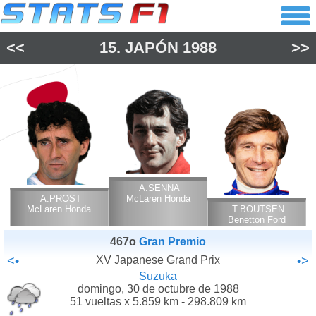
<<
15.
JAPÓN
1988
>>
A.SENNA
A.PROST
McLaren Honda
McLaren Honda
T.BOUTSEN
Benetton Ford
Cosworth
467o
Gran Premio
<•
XV Japanese Grand Prix
•>
Suzuka
domingo, 30 de octubre de 1988
51 vueltas x 5.859 km - 298.809 km