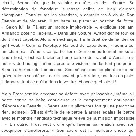
circuit, Senna n'a que la victoire en tête, et rien d'autre. Sa
détermination de fanatique surpasse celles de bien d'autres
champions. Dans toutes les situations, y compris vis à vis de Ron
Dennis et de McLaren, il souhaite se placer en position de force.
« Selon lui, la F1 est un monde impitoyable », explique son ami
Armando Botelho Teixeira. « Dans une voiture, Ayrton donne tout ce
dont il est capable. Alors, en échange, il a le droit de demander ce
qu'il veut. » Comme l'explique Renaud de Laborderie, « Senna est
un champion d'une race particulière. Son comportement mesuré,
sinon froid, électrise facilement une cellule de travail. » Aussi, trois
heures de briefing, même après une victoire, ne lui font pas peur !
Senna a horreur de l'empirisme. Ses mécaniciens se plient de bonne
grâce à tous ses désirs, car ils savent qu'en retour, une fois en piste,
il donnera tout ce qu'il a dans le ventre. Et avec quel talent !
Alain Prost semble accepter sa défaite avec philosophie, même s'il
peste contre sa boîte capricieuse et le comportement anti-sportif
d'Andrea de Cesaris. « Senna est un pilote très fort qui ne pardonne
rien, admet-il. S'il est difficile de le battre à armes égales, le battre
avec le moindre handicap technique relève de la mission impossible
! » En outre, Prost veut croire qu'à l'avenir sa relation avec son
coéquipier s'améliorera: « Son sacre est la meilleure chose qui