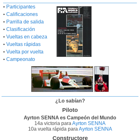
•
Participantes
•
Calificaciones
•
Parrilla de salida
•
Clasificación
•
Vueltas en cabeza
•
Vueltas rápidas
•
Vuelta por vuelta
•
Campeonato
¿Lo sabían?
Piloto
Ayrton SENNA es Campeón del Mundo
14a victoria para
Ayrton SENNA
10a vuelta rápida para
Ayrton SENNA
Constructore