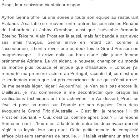
Akagi, leur richissime bienfaiteur nippon...
Ayrton Senna offre lui une soirée à toute son équipe au restaurant
Platanus. A sa table se trouvent entre autres les journalistes Renaud
de Laborderie et Jabby Crombac, ainsi que l'inévitable Armando
Botelho Teixeira. Alain Prost est là aussi, mais fait bande à part avec
ses amis français. Senna arrive en retard car, comme à
l'accoutumée, il tient à revoir une ou deux fois le Grand Prix sur son
magnétoscope ! Il arrive enfin au bras d'une jolie jeune femme
prénommée Adriane. Le vin aidant, le nouveau champion du monde
se montre plus loquace et enjoué que d'habitude. « Lorsque j'ai
remporté ma première victoire au Portugal, raconte-t-il, ce n'est que
le lendemain matin que j'ai pris conscience de ce qui m'était arrivé.
Je me sentais léger, léger ! Aujourd'hui, je n'en suis pas encore là.
D'ailleurs, je n'ai commencé à me décontracter que lorsque les
vérifications techniques ont été achevées ! » Au dessert, Prost se
lève et pose sa main sur l'épaule de son équipier. Tous deux
évoquent le Grand Prix d'Australie. « C'est fini, je renonce ! » dit
Prost en souriant. « Oui, c'est ça, comme après Spa ? » lui répond
Senna en riant. L'heure est à la détente entre les deux rivaux qui ont
réglé à la loyale leur long duel. Cette petite minute de complicité
efface plusieurs semaines de brouille. « Il fallait vraiment un très fort