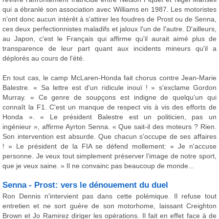
qui a ébranlé son association avec Williams en 1987. Les motoristes
n'ont donc aucun intérêt à s'attirer les foudres de Prost ou de Senna,
ces deux perfectionnistes maladifs et jaloux l'un de l'autre. D'ailleurs,
au Japon, c'est le Français qui affirme qu'il aurait aimé plus de
transparence de leur part quant aux incidents mineurs qu'il a
déplorés au cours de l'été.
En tout cas, le camp McLaren-Honda fait chorus contre Jean-Marie
Balestre. « Sa lettre est d'un ridicule inouï ! » s'exclame Gordon
Murray. « Ce genre de soupçons est indigne de quelqu'un qui
connaît la F1. C'est un manque de respect vis à vis des efforts de
Honda ». « Le président Balestre est un politicien, pas un
ingénieur », affirme Ayrton Senna. « Que sait-il des moteurs ? Rien.
Son intervention est absurde. Que chacun s'occupe de ses affaires
! » Le président de la FIA se défend mollement: « Je n'accuse
personne. Je veux tout simplement préserver l'image de notre sport,
que je veux saine. » Il ne convainc pas beaucoup de monde...
Senna - Prost: vers le dénouement du duel
Ron Dennis n'intervient pas dans cette polémique. Il refuse tout
entretien et ne sort guère de son motorhome, laissant Creighton
Brown et Jo Ramirez diriger les opérations. Il fait en effet face à de