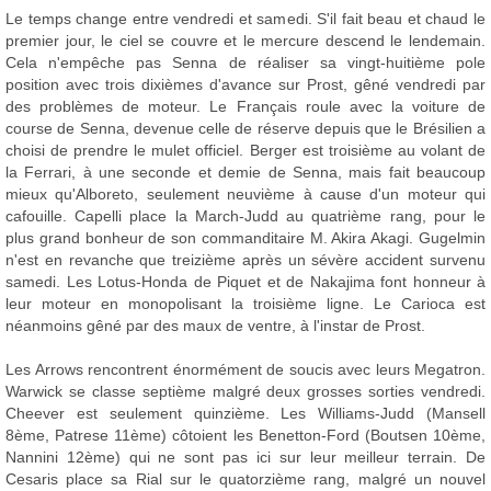
Le temps change entre vendredi et samedi. S'il fait beau et chaud le
premier jour, le ciel se couvre et le mercure descend le lendemain.
Cela n'empêche pas Senna de réaliser sa vingt-huitième pole
position avec trois dixièmes d'avance sur Prost, gêné vendredi par
des problèmes de moteur. Le Français roule avec la voiture de
course de Senna, devenue celle de réserve depuis que le Brésilien a
choisi de prendre le mulet officiel. Berger est troisième au volant de
la Ferrari, à une seconde et demie de Senna, mais fait beaucoup
mieux qu'Alboreto, seulement neuvième à cause d'un moteur qui
cafouille. Capelli place la March-Judd au quatrième rang, pour le
plus grand bonheur de son commanditaire M. Akira Akagi. Gugelmin
n'est en revanche que treizième après un sévère accident survenu
samedi. Les Lotus-Honda de Piquet et de Nakajima font honneur à
leur moteur en monopolisant la troisième ligne. Le Carioca est
néanmoins gêné par des maux de ventre, à l'instar de Prost.
Les Arrows rencontrent énormément de soucis avec leurs Megatron.
Warwick se classe septième malgré deux grosses sorties vendredi.
Cheever est seulement quinzième. Les Williams-Judd (Mansell
8ème, Patrese 11ème) côtoient les Benetton-Ford (Boutsen 10ème,
Nannini 12ème) qui ne sont pas ici sur leur meilleur terrain. De
Cesaris place sa Rial sur le quatorzième rang, malgré un nouvel