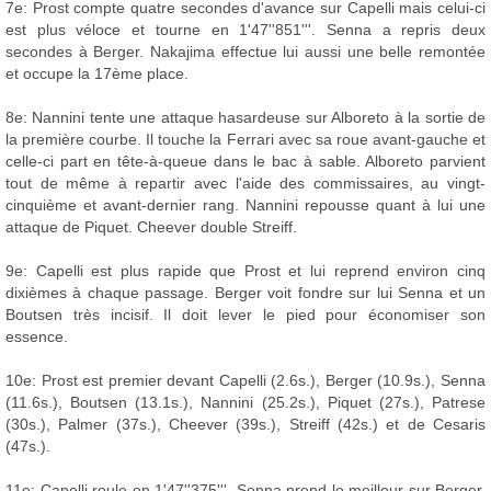
7e: Prost compte quatre secondes d'avance sur Capelli mais celui-ci
est plus véloce et tourne en 1'47''851'''. Senna a repris deux
secondes à Berger. Nakajima effectue lui aussi une belle remontée
et occupe la 17ème place.
8e: Nannini tente une attaque hasardeuse sur Alboreto à la sortie de
la première courbe. Il touche la Ferrari avec sa roue avant-gauche et
celle-ci part en tête-à-queue dans le bac à sable. Alboreto parvient
tout de même à repartir avec l'aide des commissaires, au vingt-
cinquième et avant-dernier rang. Nannini repousse quant à lui une
attaque de Piquet. Cheever double Streiff.
9e: Capelli est plus rapide que Prost et lui reprend environ cinq
dixièmes à chaque passage. Berger voit fondre sur lui Senna et un
Boutsen très incisif. Il doit lever le pied pour économiser son
essence.
10e: Prost est premier devant Capelli (2.6s.), Berger (10.9s.), Senna
(11.6s.), Boutsen (13.1s.), Nannini (25.2s.), Piquet (27s.), Patrese
(30s.), Palmer (37s.), Cheever (39s.), Streiff (42s.) et de Cesaris
(47s.).
11e: Capelli roule en 1'47''375'''. Senna prend le meilleur sur Berger.