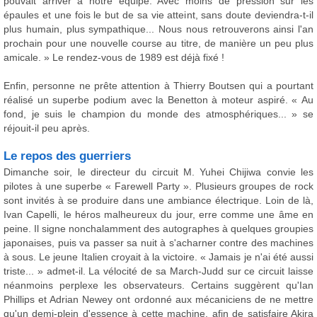
pouvait arriver à notre équipe. Avec moins de pression sur les
épaules et une fois le but de sa vie atteint, sans doute deviendra-t-il
plus humain, plus sympathique... Nous nous retrouverons ainsi l'an
prochain pour une nouvelle course au titre, de manière un peu plus
amicale. » Le rendez-vous de 1989 est déjà fixé !
Enfin, personne ne prête attention à Thierry Boutsen qui a pourtant
réalisé un superbe podium avec la Benetton à moteur aspiré. « Au
fond, je suis le champion du monde des atmosphériques... » se
réjouit-il peu après.
Le repos des guerriers
Dimanche soir, le directeur du circuit M. Yuhei Chijiwa convie les
pilotes à une superbe « Farewell Party ». Plusieurs groupes de rock
sont invités à se produire dans une ambiance électrique. Loin de là,
Ivan Capelli, le héros malheureux du jour, erre comme une âme en
peine. Il signe nonchalamment des autographes à quelques groupies
japonaises, puis va passer sa nuit à s'acharner contre des machines
à sous. Le jeune Italien croyait à la victoire. « Jamais je n'ai été aussi
triste... » admet-il. La vélocité de sa March-Judd sur ce circuit laisse
néanmoins perplexe les observateurs. Certains suggèrent qu'Ian
Phillips et Adrian Newey ont ordonné aux mécaniciens de ne mettre
qu'un demi-plein d'essence à cette machine, afin de satisfaire Akira