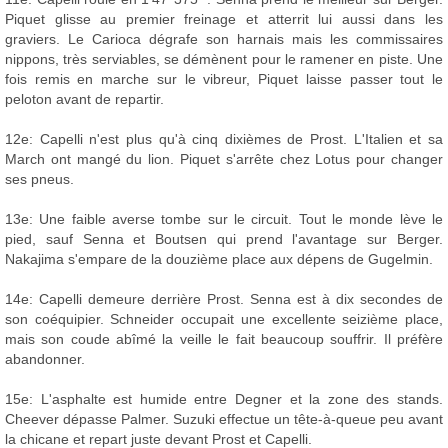
Piquet glisse au premier freinage et atterrit lui aussi dans les
graviers. Le Carioca dégrafe son harnais mais les commissaires
nippons, très serviables, se démènent pour le ramener en piste. Une
fois remis en marche sur le vibreur, Piquet laisse passer tout le
peloton avant de repartir.
12e: Capelli n'est plus qu'à cinq dixièmes de Prost. L'Italien et sa
March ont mangé du lion. Piquet s'arrête chez Lotus pour changer
ses pneus.
13e: Une faible averse tombe sur le circuit. Tout le monde lève le
pied, sauf Senna et Boutsen qui prend l'avantage sur Berger.
Nakajima s'empare de la douzième place aux dépens de Gugelmin.
14e: Capelli demeure derrière Prost. Senna est à dix secondes de
son coéquipier. Schneider occupait une excellente seizième place,
mais son coude abîmé la veille le fait beaucoup souffrir. Il préfère
abandonner.
15e: L'asphalte est humide entre Degner et la zone des stands.
Cheever dépasse Palmer. Suzuki effectue un tête-à-queue peu avant
la chicane et repart juste devant Prost et Capelli.