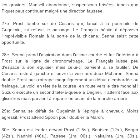
les graviers. Mansell abandonne, suspensions brisées, tandis que
Piquet peut continuer malgré une direction faussée.
27e: Prost tombe sur de Cesaris qui, lancé à la poursuite de
Gugelmin, lui refuse le passage. Le Français hésite à dépasser
l'imprévisible Romain à la sortie de la chicane. Senna saisit cette
opportunité.
28e: Senna prend l'aspiration dans l'ultime courbe et fait l'intérieur à
Prost sur la ligne de chronométrage. Le Français laisse peu
d'espace à son équipier mais celui-ci parvient à se faufiler. De
Cesaris reste à gauche et ouvre la voie aux deux McLaren. Senna
double Prost puis rattrape magnifiquement un début d'embardée au
freinage. Le voici en tête de la course, en route vers le titre mondial !
Suzuki exécute un second tête-à-queue à Degner. Il atterrit face aux
glissières mais parvient à repartir en usant de la marche arrière.
29e: Senna se défait de Gugelmin à l'épingle à cheveux. Moins
agressif, Prost attend Spoon pour doubler la March.
30e: Senna est leader devant Prost (1.5s.), Boutsen (12s.), Berger
(42s.), Nannini (46s.), Patrese (1m. 06s.), Nakajima (1m. 30s.),