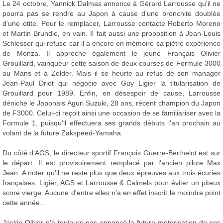
Le 24 octobre, Yannick Dalmas annonce à Gérard Larrousse qu'il ne
pourra pas se rendre au Japon à cause d'une bronchite doublée
d'une otite. Pour le remplacer, Larrousse contacte Roberto Moreno
et Martin Brundle, en vain. Il fait aussi une proposition à Jean-Louis
Schlesser qui refuse car il a encore en mémoire sa piètre expérience
de Monza. Il approche également le jeune Français Olivier
Grouillard, vainqueur cette saison de deux courses de Formule 3000
au Mans et à Zolder. Mais il se heurte au refus de son manager
Jean-Paul Driot qui négocie avec Guy Ligier la titularisation de
Grouillard pour 1989. Enfin, en désespoir de cause, Larrousse
déniche le Japonais Aguri Suzuki, 28 ans, récent champion du Japon
de F3000. Celui-ci reçoit ainsi une occasion de se familiariser avec la
Formule 1, puisqu'il effectuera ses grands débuts l'an prochain au
volant de la future Zakspeed-Yamaha.
Du côté d'AGS, le directeur sportif François Guerre-Berthelot est sur
le départ. Il est provisoirement remplacé par l'ancien pilote Max
Jean. A noter qu'il ne reste plus que deux épreuves aux trois écuries
françaises, Ligier, AGS et Larrousse & Calmels pour éviter un piteux
score vierge. Aucune d'entre elles n'a en effet inscrit le moindre point
cette année...
Jackie Oliver n'a toujours pas annoncé la future motorisation de ses