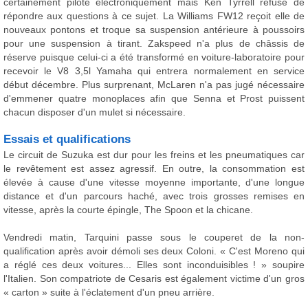
certainement piloté électroniquement mais Ken Tyrrell refuse de
répondre aux questions à ce sujet. La Williams FW12 reçoit elle de
nouveaux pontons et troque sa suspension antérieure à poussoirs
pour une suspension à tirant. Zakspeed n'a plus de châssis de
réserve puisque celui-ci a été transformé en voiture-laboratoire pour
recevoir le V8 3,5l Yamaha qui entrera normalement en service
début décembre. Plus surprenant, McLaren n'a pas jugé nécessaire
d'emmener quatre monoplaces afin que Senna et Prost puissent
chacun disposer d'un mulet si nécessaire.
Essais et qualifications
Le circuit de Suzuka est dur pour les freins et les pneumatiques car
le revêtement est assez agressif. En outre, la consommation est
élevée à cause d'une vitesse moyenne importante, d'une longue
distance et d'un parcours haché, avec trois grosses remises en
vitesse, après la courte épingle, The Spoon et la chicane.
Vendredi matin, Tarquini passe sous le couperet de la non-
qualification après avoir démoli ses deux Coloni. « C'est Moreno qui
a réglé ces deux voitures... Elles sont inconduisibles ! » soupire
l'Italien. Son compatriote de Cesaris est également victime d'un gros
« carton » suite à l'éclatement d'un pneu arrière.