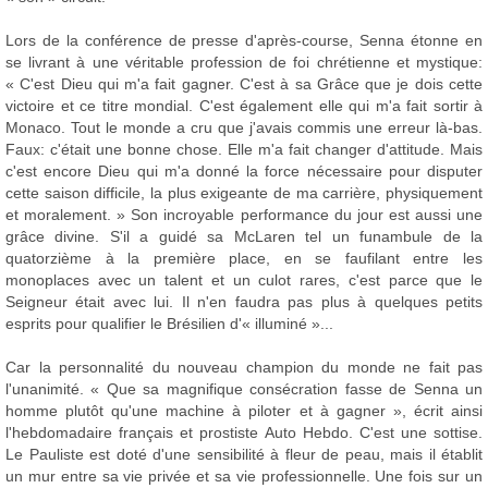
Lors de la conférence de presse d'après-course, Senna étonne en
se livrant à une véritable profession de foi chrétienne et mystique:
« C'est Dieu qui m'a fait gagner. C'est à sa Grâce que je dois cette
victoire et ce titre mondial. C'est également elle qui m'a fait sortir à
Monaco. Tout le monde a cru que j'avais commis une erreur là-bas.
Faux: c'était une bonne chose. Elle m'a fait changer d'attitude. Mais
c'est encore Dieu qui m'a donné la force nécessaire pour disputer
cette saison difficile, la plus exigeante de ma carrière, physiquement
et moralement. » Son incroyable performance du jour est aussi une
grâce divine. S'il a guidé sa McLaren tel un funambule de la
quatorzième à la première place, en se faufilant entre les
monoplaces avec un talent et un culot rares, c'est parce que le
Seigneur était avec lui. Il n'en faudra pas plus à quelques petits
esprits pour qualifier le Brésilien d'« illuminé »...
Car la personnalité du nouveau champion du monde ne fait pas
l'unanimité. « Que sa magnifique consécration fasse de Senna un
homme plutôt qu'une machine à piloter et à gagner », écrit ainsi
l'hebdomadaire français et prostiste Auto Hebdo. C'est une sottise.
Le Pauliste est doté d'une sensibilité à fleur de peau, mais il établit
un mur entre sa vie privée et sa vie professionnelle. Une fois sur un