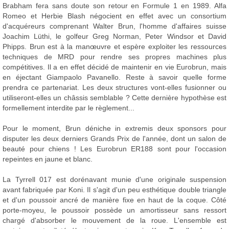
Brabham fera sans doute son retour en Formule 1 en 1989. Alfa
Romeo et Herbie Blash négocient en effet avec un consortium
d'acquéreurs comprenant Walter Brun, l'homme d'affaires suisse
Joachim Lüthi, le golfeur Greg Norman, Peter Windsor et David
Phipps. Brun est à la manœuvre et espère exploiter les ressources
techniques de MRD pour rendre ses propres machines plus
compétitives. Il a en effet décidé de maintenir en vie Eurobrun, mais
en éjectant Giampaolo Pavanello. Reste à savoir quelle forme
prendra ce partenariat. Les deux structures vont-elles fusionner ou
utiliseront-elles un châssis semblable ? Cette dernière hypothèse est
formellement interdite par le règlement...
Pour le moment, Brun déniche in extremis deux sponsors pour
disputer les deux derniers Grands Prix de l'année, dont un salon de
beauté pour chiens ! Les Eurobrun ER188 sont pour l'occasion
repeintes en jaune et blanc.
La Tyrrell 017 est dorénavant munie d'une originale suspension
avant fabriquée par Koni. Il s'agit d'un peu esthétique double triangle
et d'un poussoir ancré de manière fixe en haut de la coque. Côté
porte-moyeu, le poussoir possède un amortisseur sans ressort
chargé d'absorber le mouvement de la roue. L'ensemble est