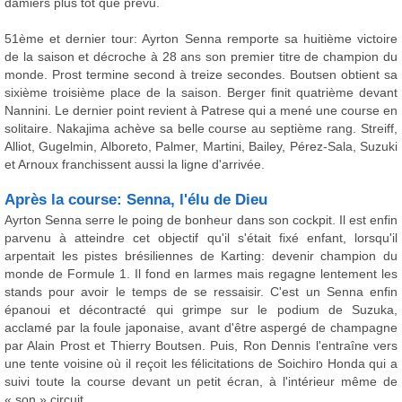
damiers plus tôt que prévu.
51ème et dernier tour: Ayrton Senna remporte sa huitième victoire
de la saison et décroche à 28 ans son premier titre de champion du
monde. Prost termine second à treize secondes. Boutsen obtient sa
sixième troisième place de la saison. Berger finit quatrième devant
Nannini. Le dernier point revient à Patrese qui a mené une course en
solitaire. Nakajima achève sa belle course au septième rang. Streiff,
Alliot, Gugelmin, Alboreto, Palmer, Martini, Bailey, Pérez-Sala, Suzuki
et Arnoux franchissent aussi la ligne d'arrivée.
Après la course: Senna, l'élu de Dieu
Ayrton Senna serre le poing de bonheur dans son cockpit. Il est enfin
parvenu à atteindre cet objectif qu'il s'était fixé enfant, lorsqu'il
arpentait les pistes brésiliennes de Karting: devenir champion du
monde de Formule 1. Il fond en larmes mais regagne lentement les
stands pour avoir le temps de se ressaisir. C'est un Senna enfin
épanoui et décontracté qui grimpe sur le podium de Suzuka,
acclamé par la foule japonaise, avant d'être aspergé de champagne
par Alain Prost et Thierry Boutsen. Puis, Ron Dennis l'entraîne vers
une tente voisine où il reçoit les félicitations de Soichiro Honda qui a
suivi toute la course devant un petit écran, à l'intérieur même de
« son » circuit.