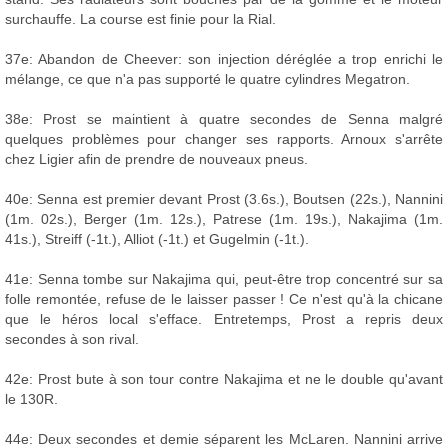
surchauffe. La course est finie pour la Rial.
37e: Abandon de Cheever: son injection déréglée a trop enrichi le
mélange, ce que n'a pas supporté le quatre cylindres Megatron.
38e: Prost se maintient à quatre secondes de Senna malgré
quelques problèmes pour changer ses rapports. Arnoux s'arrête
chez Ligier afin de prendre de nouveaux pneus.
40e: Senna est premier devant Prost (3.6s.), Boutsen (22s.), Nannini
(1m. 02s.), Berger (1m. 12s.), Patrese (1m. 19s.), Nakajima (1m.
41s.), Streiff (-1t.), Alliot (-1t.) et Gugelmin (-1t.).
41e: Senna tombe sur Nakajima qui, peut-être trop concentré sur sa
folle remontée, refuse de le laisser passer ! Ce n'est qu'à la chicane
que le héros local s'efface. Entretemps, Prost a repris deux
secondes à son rival.
42e: Prost bute à son tour contre Nakajima et ne le double qu'avant
le 130R.
44e: Deux secondes et demie séparent les McLaren. Nannini arrive