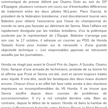
communiqué de presse délivré par Osamu Goto au soir du GP
d'Espagne, plusieurs rumeurs ont couru sur d'éventuelles différences
de traitement entre les deux pilotes McLaren. Piero Gancia, le
président de la fédération brésilienne, s'est discrètement tourné vers
Balestre pour obtenir l'assurance que l'issue du championnat du
monde ne sera pas faussée au détriment de Senna. Mais l'affaire est
rapidement divulguée par les médias brésiliens, d'où la polémique
soulevée par le représentant de L'Équipe. Balestre n'arrange pas
son cas: le 17 octobre, il adresse un courrier au PDG de Honda
Tadashi Kume pour insister sur la nécessité « d'une grande
objectivité technique ». Les responsables japonais se retrouvent
assaillis par les journalistes...
Honda ne réagit pas avant le Grand Prix du Japon. A Suzuka, Osamu
Goto, flanqué d'une armada de techniciens, proteste de sa bonne foi
et affirme que Prost et Senna ont été, sont et seront toujours traités
avec équité. A vrai dire, seuls les fanatiques des deux rivaux doutent
encore. Chacun d'eux a en effet fait face cette année à des réactions
imprévues ou incompréhensibles du V6 Honda. Il se trouve que
Senna souffre depuis deux courses de problèmes de
surconsommation. Il n'y a nul complot derrière cela. Bien au
contraire, depuis le début de la saison, Honda vit dans la hantise de
revivre l'affrontement fratricide entre Nelson Piquet et Nigel Mansell