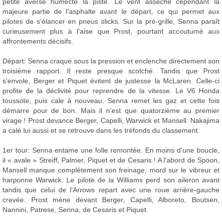
petite averse humecte la piste. Le vent assèche cependant la
majeure partie de l'asphalte avant le départ, ce qui permet aux
pilotes de s'élancer en pneus slicks. Sur la pré-grille, Senna paraît
curieusement plus à l'aise que Prost, pourtant accoutumé aux
affrontements décisifs.
Départ: Senna craque sous la pression et enclenche directement son
troisième rapport. Il reste presque scotché. Tandis que Prost
s'envole, Berger et Piquet évitent de justesse la McLaren. Celle-ci
profite de la déclivité pour reprendre de la vitesse. Le V6 Honda
toussote, puis cale à nouveau. Senna remet les gaz et cette fois
démarre pour de bon. Mais il n'est que quatorzième au premier
virage ! Prost devance Berger, Capelli, Warwick et Mansell. Nakajima
a calé lui aussi et se retrouve dans les tréfonds du classement.
1er tour: Senna entame une folle remontée. En moins d'une boucle,
il « avale » Streiff, Palmer, Piquet et de Cesaris ! A l'abord de Spoon,
Mansell manque complétement son freinage, mord sur le vibreur et
harponne Warwick. Le pilote de la Williams perd son aileron avant
tandis que celui de l'Arrows repart avec une roue arrière-gauche
crevée. Prost mène devant Berger, Capelli, Alboreto, Boutsen,
Nannini, Patrese, Senna, de Cesaris et Piquet.