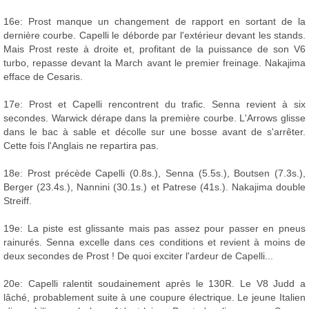
16e: Prost manque un changement de rapport en sortant de la
dernière courbe. Capelli le déborde par l'extérieur devant les stands.
Mais Prost reste à droite et, profitant de la puissance de son V6
turbo, repasse devant la March avant le premier freinage. Nakajima
efface de Cesaris.
17e: Prost et Capelli rencontrent du trafic. Senna revient à six
secondes. Warwick dérape dans la première courbe. L'Arrows glisse
dans le bac à sable et décolle sur une bosse avant de s'arrêter.
Cette fois l'Anglais ne repartira pas.
18e: Prost précède Capelli (0.8s.), Senna (5.5s.), Boutsen (7.3s.),
Berger (23.4s.), Nannini (30.1s.) et Patrese (41s.). Nakajima double
Streiff.
19e: La piste est glissante mais pas assez pour passer en pneus
rainurés. Senna excelle dans ces conditions et revient à moins de
deux secondes de Prost ! De quoi exciter l'ardeur de Capelli...
20e: Capelli ralentit soudainement après le 130R. Le V8 Judd a
lâché, probablement suite à une coupure électrique. Le jeune Italien