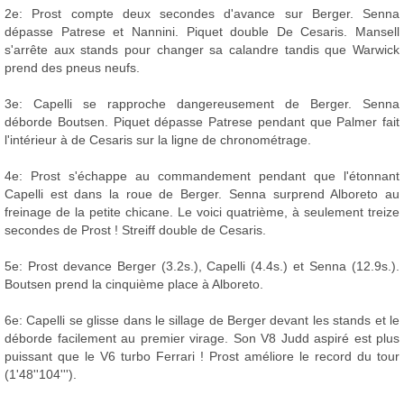
2e: Prost compte deux secondes d'avance sur Berger. Senna
dépasse Patrese et Nannini. Piquet double De Cesaris. Mansell
s'arrête aux stands pour changer sa calandre tandis que Warwick
prend des pneus neufs.
3e: Capelli se rapproche dangereusement de Berger. Senna
déborde Boutsen. Piquet dépasse Patrese pendant que Palmer fait
l'intérieur à de Cesaris sur la ligne de chronométrage.
4e: Prost s'échappe au commandement pendant que l'étonnant
Capelli est dans la roue de Berger. Senna surprend Alboreto au
freinage de la petite chicane. Le voici quatrième, à seulement treize
secondes de Prost ! Streiff double de Cesaris.
5e: Prost devance Berger (3.2s.), Capelli (4.4s.) et Senna (12.9s.).
Boutsen prend la cinquième place à Alboreto.
6e: Capelli se glisse dans le sillage de Berger devant les stands et le
déborde facilement au premier virage. Son V8 Judd aspiré est plus
puissant que le V6 turbo Ferrari ! Prost améliore le record du tour
(1'48''104''').