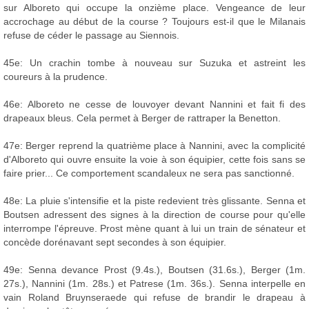
sur Alboreto qui occupe la onzième place. Vengeance de leur
accrochage au début de la course ? Toujours est-il que le Milanais
refuse de céder le passage au Siennois.
45e: Un crachin tombe à nouveau sur Suzuka et astreint les
coureurs à la prudence.
46e: Alboreto ne cesse de louvoyer devant Nannini et fait fi des
drapeaux bleus. Cela permet à Berger de rattraper la Benetton.
47e: Berger reprend la quatrième place à Nannini, avec la complicité
d'Alboreto qui ouvre ensuite la voie à son équipier, cette fois sans se
faire prier... Ce comportement scandaleux ne sera pas sanctionné.
48e: La pluie s'intensifie et la piste redevient très glissante. Senna et
Boutsen adressent des signes à la direction de course pour qu'elle
interrompe l'épreuve. Prost mène quant à lui un train de sénateur et
concède dorénavant sept secondes à son équipier.
49e: Senna devance Prost (9.4s.), Boutsen (31.6s.), Berger (1m.
27s.), Nannini (1m. 28s.) et Patrese (1m. 36s.). Senna interpelle en
vain Roland Bruynseraede qui refuse de brandir le drapeau à