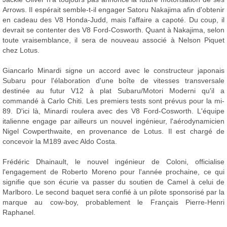
Arrows. Il espérait semble-t-il engager Satoru Nakajima afin d'obtenir
en cadeau des V8 Honda-Judd, mais l'affaire a capoté. Du coup, il
devrait se contenter des V8 Ford-Cosworth. Quant à Nakajima, selon
toute vraisemblance, il sera de nouveau associé à Nelson Piquet
chez Lotus.
Giancarlo Minardi signe un accord avec le constructeur japonais
Subaru pour l'élaboration d'une boîte de vitesses transversale
destinée au futur V12 à plat Subaru/Motori Moderni qu'il a
commandé à Carlo Chiti. Les premiers tests sont prévus pour la mi-
89. D'ici là, Minardi roulera avec des V8 Ford-Cosworth. L'équipe
italienne engage par ailleurs un nouvel ingénieur, l'aérodynamicien
Nigel Cowperthwaite, en provenance de Lotus. Il est chargé de
concevoir la M189 avec Aldo Costa.
Frédéric Dhainault, le nouvel ingénieur de Coloni, officialise
l'engagement de Roberto Moreno pour l'année prochaine, ce qui
signifie que son écurie va passer du soutien de Camel à celui de
Marlboro. Le second baquet sera confié à un pilote sponsorisé par la
marque au cow-boy, probablement le Français Pierre-Henri
Raphanel.