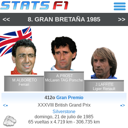
<<
8.
GRAN BRETAÑA
1985
>>
A.PROST
M.ALBORETO
McLaren TAG Porsche
Ferrari
J.LAFFITE
Ligier Renault
412o
Gran Premio
<•
XXXVIII British Grand Prix
•>
Silverstone
domingo, 21 de julio de 1985
65 vueltas x 4.719 km - 306.735 km