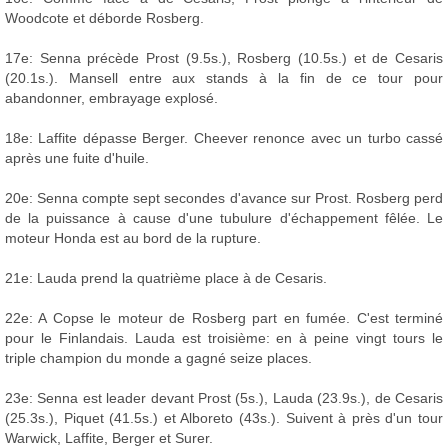
Woodcote et déborde Rosberg.
17e: Senna précède Prost (9.5s.), Rosberg (10.5s.) et de Cesaris
(20.1s.). Mansell entre aux stands à la fin de ce tour pour
abandonner, embrayage explosé.
18e: Laffite dépasse Berger. Cheever renonce avec un turbo cassé
après une fuite d'huile.
20e: Senna compte sept secondes d'avance sur Prost. Rosberg perd
de la puissance à cause d'une tubulure d'échappement fêlée. Le
moteur Honda est au bord de la rupture.
21e: Lauda prend la quatrième place à de Cesaris.
22e: A Copse le moteur de Rosberg part en fumée. C'est terminé
pour le Finlandais. Lauda est troisième: en à peine vingt tours le
triple champion du monde a gagné seize places.
23e: Senna est leader devant Prost (5s.), Lauda (23.9s.), de Cesaris
(25.3s.), Piquet (41.5s.) et Alboreto (43s.). Suivent à près d'un tour
Warwick, Laffite, Berger et Surer.