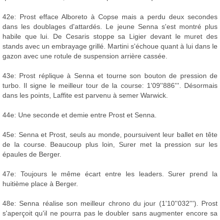
42e: Prost efface Alboreto à Copse mais a perdu deux secondes
dans les doublages d'attardés. Le jeune Senna s'est montré plus
habile que lui. De Cesaris stoppe sa Ligier devant le muret des
stands avec un embrayage grillé. Martini s'échoue quant à lui dans le
gazon avec une rotule de suspension arrière cassée.
43e: Prost réplique à Senna et tourne son bouton de pression de
turbo. Il signe le meilleur tour de la course: 1'09''886'''. Désormais
dans les points, Laffite est parvenu à semer Warwick.
44e: Une seconde et demie entre Prost et Senna.
45e: Senna et Prost, seuls au monde, poursuivent leur ballet en tête
de la course. Beaucoup plus loin, Surer met la pression sur les
épaules de Berger.
47e: Toujours le même écart entre les leaders. Surer prend la
huitième place à Berger.
48e: Senna réalise son meilleur chrono du jour (1'10''032'''). Prost
s'aperçoit qu'il ne pourra pas le doubler sans augmenter encore sa