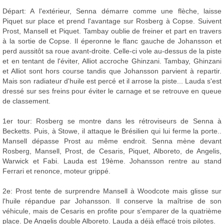
Départ: A l'extérieur, Senna démarre comme une flèche, laisse
Piquet sur place et prend l'avantage sur Rosberg à Copse. Suivent
Prost, Mansell et Piquet. Tambay oublie de freiner et part en travers
à la sortie de Copse. Il éperonne le flanc gauche de Johansson et
perd aussitôt sa roue avant-droite. Celle-ci vole au-dessus de la piste
et en tentant de l'éviter, Alliot accroche Ghinzani. Tambay, Ghinzani
et Alliot sont hors course tandis que Johansson parvient à repartir.
Mais son radiateur d'huile est percé et il arrose la piste... Lauda s'est
dressé sur ses freins pour éviter le carnage et se retrouve en queue
de classement.
1er tour: Rosberg se montre dans les rétroviseurs de Senna à
Becketts. Puis, à Stowe, il attaque le Brésilien qui lui ferme la porte..
Mansell dépasse Prost au même endroit. Senna mène devant
Rosberg, Mansell, Prost, de Cesaris, Piquet, Alboreto, de Angelis,
Warwick et Fabi. Lauda est 19ème. Johansson rentre au stand
Ferrari et renonce, moteur grippé.
2e: Prost tente de surprendre Mansell à Woodcote mais glisse sur
l'huile répandue par Johansson. Il conserve la maîtrise de son
véhicule, mais de Cesaris en profite pour s'emparer de la quatrième
place. De Angelis double Alboreto. Lauda a déjà effacé trois pilotes.