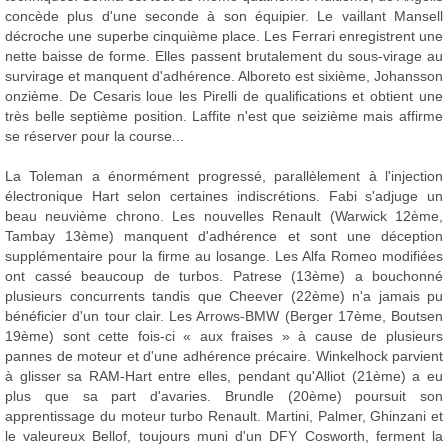
concède plus d'une seconde à son équipier. Le vaillant Mansell
décroche une superbe cinquième place. Les Ferrari enregistrent une
nette baisse de forme. Elles passent brutalement du sous-virage au
survirage et manquent d'adhérence. Alboreto est sixième, Johansson
onzième. De Cesaris loue les Pirelli de qualifications et obtient une
très belle septième position. Laffite n'est que seizième mais affirme
se réserver pour la course...
La Toleman a énormément progressé, parallèlement à l'injection
électronique Hart selon certaines indiscrétions. Fabi s'adjuge un
beau neuvième chrono. Les nouvelles Renault (Warwick 12ème,
Tambay 13ème) manquent d'adhérence et sont une déception
supplémentaire pour la firme au losange. Les Alfa Romeo modifiées
ont cassé beaucoup de turbos. Patrese (13ème) a bouchonné
plusieurs concurrents tandis que Cheever (22ème) n'a jamais pu
bénéficier d'un tour clair. Les Arrows-BMW (Berger 17ème, Boutsen
19ème) sont cette fois-ci « aux fraises » à cause de plusieurs
pannes de moteur et d'une adhérence précaire. Winkelhock parvient
à glisser sa RAM-Hart entre elles, pendant qu'Alliot (21ème) a eu
plus que sa part d'avaries. Brundle (20ème) poursuit son
apprentissage du moteur turbo Renault. Martini, Palmer, Ghinzani et
le valeureux Bellof, toujours muni d'un DFY Cosworth, ferment la