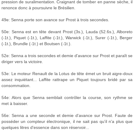
pression de suralimentation. Craignant de tomber en panne sèche, il
renonce donc à poursuivre le Brésilien.
49e: Senna porte son avance sur Prost à trois secondes.
50e: Senna est en tête devant Prost (3s.), Lauda (52.6s.), Alboreto
(-1t.), Piquet (-1t.), Laffite (-1t.), Warwick (-1t.), Surer (-1t.), Berger
(-1t.), Brundle (-1t.) et Boutsen (-1t.).
52e: Senna a trois secondes et demie d'avance sur Prost et paraît se
diriger vers la victoire.
53e: Le moteur Renault de la Lotus de tête émet un bruit aigre-doux
assez inquiétant... Laffite rattrape un Piquet toujours bridé par sa
consommation.
54e: Alors que Senna semblait contrôler la course, son rythme se
met à baisser.
56e: Senna a une seconde et demie d'avance sur Prost. Faute de
posséder un compteur électronique, il ne sait pas qu'il n'a plus que
quelques litres d'essence dans son réservoir...