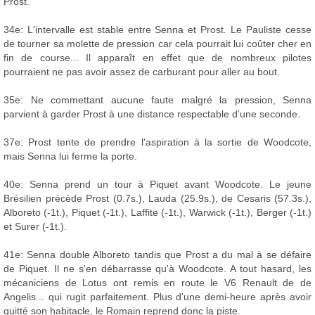
Prost.
34e: L'intervalle est stable entre Senna et Prost. Le Pauliste cesse
de tourner sa molette de pression car cela pourrait lui coûter cher en
fin de course... Il apparaît en effet que de nombreux pilotes
pourraient ne pas avoir assez de carburant pour aller au bout.
35e: Ne commettant aucune faute malgré la pression, Senna
parvient à garder Prost à une distance respectable d'une seconde.
37e: Prost tente de prendre l'aspiration à la sortie de Woodcote,
mais Senna lui ferme la porte.
40e: Senna prend un tour à Piquet avant Woodcote. Le jeune
Brésilien précède Prost (0.7s.), Lauda (25.9s.), de Cesaris (57.3s.),
Alboreto (-1t.), Piquet (-1t.), Laffite (-1t.), Warwick (-1t.), Berger (-1t.)
et Surer (-1t.).
41e: Senna double Alboreto tandis que Prost a du mal à se défaire
de Piquet. Il ne s'en débarrasse qu'à Woodcote. A tout hasard, les
mécaniciens de Lotus ont remis en route le V6 Renault de de
Angelis... qui rugit parfaitement. Plus d'une demi-heure après avoir
quitté son habitacle, le Romain reprend donc la piste.