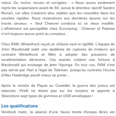
retour. Du moins, revues et corrigées : « Nous avons seulement
repris les suspensions avant de 84, avoue le directeur sportif Sandro
Munari, car elles s'avèrent plus stables que les nouvelles dans les
courbes rapides. Nous reviendrons aux dernières épures sur les
tracés sinueux. » Seul Cheever conduira ici ce vieux modèle.
L'affolement est perceptible chez Euroracing : Cheever et Patrese
n'ont toujours aucun point au compteur...
Chez RAM, Winkelhock reçoit un châssis neuf et rigidifié. L'équipe de
John Macdonald subit une épidémie de ruptures de moteurs qui
contraint Winkelhock et Alliot à adopter des pressions de
suralimentation dérisoires. Ces avaries coûtent une fortune à
Macdonald qui envisage de jeter l'éponge. En tout cas, RAM n'est
pas servie par Hart à l'égal de Toleman, puisqu'au contraire l'écurie
d'Alex Hawkridge paraît mieux se porter...
Après la victoire de Piquet au Castellet, la guerre des pneus est
relancée. Pirelli ne lésine pas sur les moyens et apporte à
Silverstone sept types de gommes et 1500 enveloppes !
Les qualifications
Vendredi matin, la séance d'une heure trente d'essais libres est