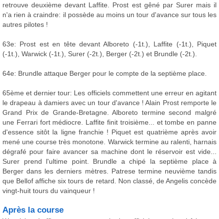
retrouve deuxième devant Laffite. Prost est gêné par Surer mais il
n'a rien à craindre: il possède au moins un tour d'avance sur tous les
autres pilotes !
63e: Prost est en tête devant Alboreto (-1t.), Laffite (-1t.), Piquet
(-1t.), Warwick (-1t.), Surer (-2t.), Berger (-2t.) et Brundle (-2t.).
64e: Brundle attaque Berger pour le compte de la septième place.
65ème et dernier tour: Les officiels commettent une erreur en agitant
le drapeau à damiers avec un tour d'avance ! Alain Prost remporte le
Grand Prix de Grande-Bretagne. Alboreto termine second malgré
une Ferrari fort médiocre. Laffite finit troisième... et tombe en panne
d'essence sitôt la ligne franchie ! Piquet est quatrième après avoir
mené une course très monotone. Warwick termine au ralenti, harnais
dégrafé pour faire avancer sa machine dont le réservoir est vide...
Surer prend l'ultime point. Brundle a chipé la septième place à
Berger dans les derniers mètres. Patrese termine neuvième tandis
que Bellof affiche six tours de retard. Non classé, de Angelis concède
vingt-huit tours du vainqueur !
Après la course