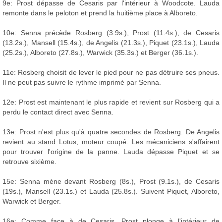
9e: Prost dépasse de Cesaris par l'intérieur à Woodcote. Lauda
remonte dans le peloton et prend la huitième place à Alboreto.
10e: Senna précède Rosberg (3.9s.), Prost (11.4s.), de Cesaris
(13.2s.), Mansell (15.4s.), de Angelis (21.3s.), Piquet (23.1s.), Lauda
(25.2s.), Alboreto (27.8s.), Warwick (35.3s.) et Berger (36.1s.).
11e: Rosberg choisit de lever le pied pour ne pas détruire ses pneus.
Il ne peut pas suivre le rythme imprimé par Senna.
12e: Prost est maintenant le plus rapide et revient sur Rosberg qui a
perdu le contact direct avec Senna.
13e: Prost n'est plus qu'à quatre secondes de Rosberg. De Angelis
revient au stand Lotus, moteur coupé. Les mécaniciens s'affairent
pour trouver l'origine de la panne. Lauda dépasse Piquet et se
retrouve sixième.
15e: Senna mène devant Rosberg (8s.), Prost (9.1s.), de Cesaris
(19s.), Mansell (23.1s.) et Lauda (25.8s.). Suivent Piquet, Alboreto,
Warwick et Berger.
16e: Comme face à de Cesaris, Prost plonge à l'intérieur de