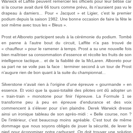
Warwick et Laffite peuvent remercier les officiels pour leur bêtise car
si la course avait duré 66 tours comme prévu, ils n'auraient pas vu le
drapeau à damiers... Pour « Jacquot » et Ligier, c'est le premier
podium depuis la saison 1982. Une bonne occasion de faire la fête le
soir même avec tous les « Bleus ».
Prost et Alboreto participent seuls à la cérémonie du podium. Tombé
en panne à l'autre bout du circuit, Laffite n'a pas trouvé de
« chauffeur » pour le ramener à temps. Prost a su une nouvelle fois
bien maîtriser sa consommation d'essence et récolte les fruits de son
intelligence tactique... et de la fiabilité de la McLaren. Alboreto pour
sa part ne se voile pas la face : terminer second à un tour de Prost
n'augure rien de bon quant à la suite du championnat...
Silverstone n'avait rien à l'origine d'une épreuve « gourmande » en
essence. Et voici que la quasi-totalité des pilotes ont dû adopter un
« train-train » monotone pour finir l'épreuve. La Formule 1 se
transforme peu à peu en épreuve d'endurance et des voix
commencent à s'élever pour s'en plaindre. Derek Warwick dresse
ainsi un ironique tableau de son après-midi : « Belle course, non ?
De l'intérieur, c'est beaucoup moins agréable. C'est tout de même
dommage que nous soyons obligés de jouer la sécurité, de lever le
pied pour économiser notre carburant. On doit trouver une solution