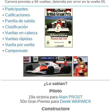
Carrera prevista a 66 vueltas, detenida por error en la vuelta 65.
•
Participantes
•
Calificaciones
•
Parrilla de salida
•
Clasificación
•
Vueltas en cabeza
•
Vueltas rápidas
•
Vuelta por vuelta
•
Campeonato
¿Lo sabían?
Piloto
19a victoria para
Alain PROST
50o Gran Premio para
Derek WARWICK
Constructore