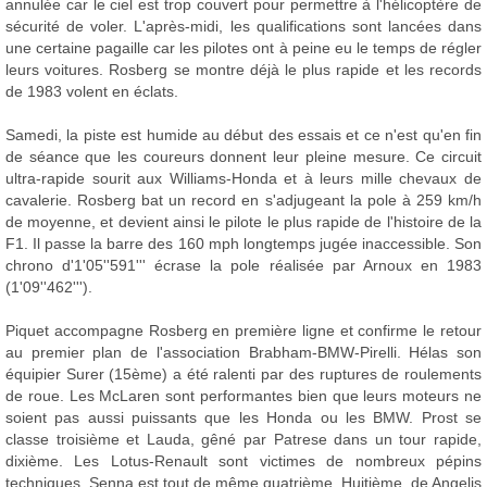
annulée car le ciel est trop couvert pour permettre à l'hélicoptère de
sécurité de voler. L'après-midi, les qualifications sont lancées dans
une certaine pagaille car les pilotes ont à peine eu le temps de régler
leurs voitures. Rosberg se montre déjà le plus rapide et les records
de 1983 volent en éclats.
Samedi, la piste est humide au début des essais et ce n'est qu'en fin
de séance que les coureurs donnent leur pleine mesure. Ce circuit
ultra-rapide sourit aux Williams-Honda et à leurs mille chevaux de
cavalerie. Rosberg bat un record en s'adjugeant la pole à 259 km/h
de moyenne, et devient ainsi le pilote le plus rapide de l'histoire de la
F1. Il passe la barre des 160 mph longtemps jugée inaccessible. Son
chrono d'1'05''591''' écrase la pole réalisée par Arnoux en 1983
(1'09''462''').
Piquet accompagne Rosberg en première ligne et confirme le retour
au premier plan de l'association Brabham-BMW-Pirelli. Hélas son
équipier Surer (15ème) a été ralenti par des ruptures de roulements
de roue. Les McLaren sont performantes bien que leurs moteurs ne
soient pas aussi puissants que les Honda ou les BMW. Prost se
classe troisième et Lauda, gêné par Patrese dans un tour rapide,
dixième. Les Lotus-Renault sont victimes de nombreux pépins
techniques. Senna est tout de même quatrième. Huitième, de Angelis