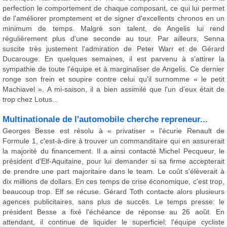
perfection le comportement de chaque composant, ce qui lui permet
de l'améliorer promptement et de signer d'excellents chronos en un
minimum de temps. Malgré son talent, de Angelis lui rend
régulièrement plus d'une seconde au tour. Par ailleurs, Senna
suscite très justement l'admiration de Peter Warr et de Gérard
Ducarouge. En quelques semaines, il est parvenu à s'attirer la
sympathie de toute l'équipe et à marginaliser de Angelis. Ce dernier
ronge son frein et soupire contre celui qu'il surnomme « le petit
Machiavel ». A mi-saison, il a bien assimilé que l'un d'eux était de
trop chez Lotus...
Multinationale de l'automobile cherche repreneur...
Georges Besse est résolu à « privatiser » l'écurie Renault de
Formule 1, c'est-à-dire à trouver un commanditaire qui en assurerait
la majorité du financement. Il a ainsi contacté Michel Pecqueur, le
président d'Elf-Aquitaine, pour lui demander si sa firme accepterait
de prendre une part majoritaire dans le team. Le coût s'élèverait à
dix millions de dollars. En ces temps de crise économique, c'est trop,
beaucoup trop. Elf se récuse. Gérard Toth contacte alors plusieurs
agences publicitaires, sans plus de succès. Le temps presse: le
président Besse a fixé l'échéance de réponse au 26 août. En
attendant, il continue de liquider le superficiel: l'équipe cycliste