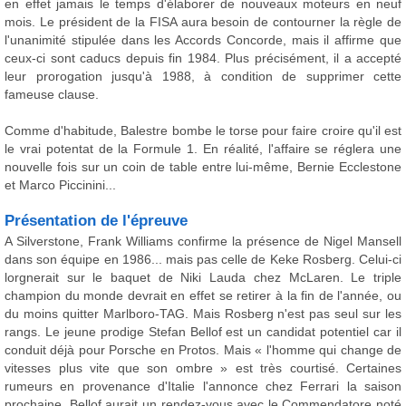
en effet jamais le temps d'élaborer de nouveaux moteurs en neuf
mois. Le président de la FISA aura besoin de contourner la règle de
l'unanimité stipulée dans les Accords Concorde, mais il affirme que
ceux-ci sont caducs depuis fin 1984. Plus précisément, il a accepté
leur prorogation jusqu'à 1988, à condition de supprimer cette
fameuse clause.
Comme d'habitude, Balestre bombe le torse pour faire croire qu'il est
le vrai potentat de la Formule 1. En réalité, l'affaire se réglera une
nouvelle fois sur un coin de table entre lui-même, Bernie Ecclestone
et Marco Piccinini...
Présentation de l'épreuve
A Silverstone, Frank Williams confirme la présence de Nigel Mansell
dans son équipe en 1986... mais pas celle de Keke Rosberg. Celui-ci
lorgnerait sur le baquet de Niki Lauda chez McLaren. Le triple
champion du monde devrait en effet se retirer à la fin de l'année, ou
du moins quitter Marlboro-TAG. Mais Rosberg n'est pas seul sur les
rangs. Le jeune prodige Stefan Bellof est un candidat potentiel car il
conduit déjà pour Porsche en Protos. Mais « l'homme qui change de
vitesses plus vite que son ombre » est très courtisé. Certaines
rumeurs en provenance d'Italie l'annonce chez Ferrari la saison
prochaine. Bellof aurait un rendez-vous avec le Commendatore noté