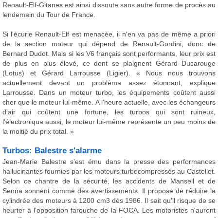
Renault-Elf-Gitanes est ainsi dissoute sans autre forme de procès au
lendemain du Tour de France.
Si l'écurie Renault-Elf est menacée, il n'en va pas de même a priori
de la section moteur qui dépend de Renault-Gordini, donc de
Bernard Dudot. Mais si les V6 français sont performants, leur prix est
de plus en plus élevé, ce dont se plaignent Gérard Ducarouge
(Lotus) et Gérard Larrousse (Ligier). « Nous nous trouvons
actuellement devant un problème assez étonnant, explique
Larrousse. Dans un moteur turbo, les équipements coûtent aussi
cher que le moteur lui-même. A l'heure actuelle, avec les échangeurs
d'air qui coûtent une fortune, les turbos qui sont ruineux,
l'électronique aussi, le moteur lui-même représente un peu moins de
la moitié du prix total. »
Turbos: Balestre s'alarme
Jean-Marie Balestre s'est ému dans la presse des performances
hallucinantes fournies par les moteurs turbocompressés au Castellet.
Selon ce chantre de la sécurité, les accidents de Mansell et de
Senna sonnent comme des avertissements. Il propose de réduire la
cylindrée des moteurs à 1200 cm3 dès 1986. Il sait qu'il risque de se
heurter à l'opposition farouche de la FOCA. Les motoristes n'auront