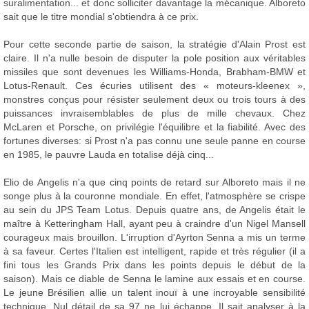
suralimentation... et donc solliciter davantage la mécanique. Alboreto
sait que le titre mondial s'obtiendra à ce prix.
Pour cette seconde partie de saison, la stratégie d'Alain Prost est
claire. Il n'a nulle besoin de disputer la pole position aux véritables
missiles que sont devenues les Williams-Honda, Brabham-BMW et
Lotus-Renault. Ces écuries utilisent des « moteurs-kleenex »,
monstres conçus pour résister seulement deux ou trois tours à des
puissances invraisemblables de plus de mille chevaux. Chez
McLaren et Porsche, on privilégie l'équilibre et la fiabilité. Avec des
fortunes diverses: si Prost n'a pas connu une seule panne en course
en 1985, le pauvre Lauda en totalise déjà cinq...
Elio de Angelis n'a que cinq points de retard sur Alboreto mais il ne
songe plus à la couronne mondiale. En effet, l'atmosphère se crispe
au sein du JPS Team Lotus. Depuis quatre ans, de Angelis était le
maître à Ketteringham Hall, ayant peu à craindre d'un Nigel Mansell
courageux mais brouillon. L'irruption d'Ayrton Senna a mis un terme
à sa faveur. Certes l'Italien est intelligent, rapide et très régulier (il a
fini tous les Grands Prix dans les points depuis le début de la
saison). Mais ce diable de Senna le lamine aux essais et en course.
Le jeune Brésilien allie un talent inouï à une incroyable sensibilité
technique. Nul détail de sa 97 ne lui échappe. Il sait analyser à la