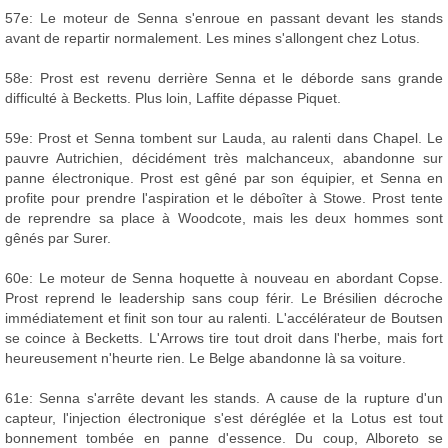
57e: Le moteur de Senna s'enroue en passant devant les stands
avant de repartir normalement. Les mines s'allongent chez Lotus.
58e: Prost est revenu derrière Senna et le déborde sans grande
difficulté à Becketts. Plus loin, Laffite dépasse Piquet.
59e: Prost et Senna tombent sur Lauda, au ralenti dans Chapel. Le
pauvre Autrichien, décidément très malchanceux, abandonne sur
panne électronique. Prost est gêné par son équipier, et Senna en
profite pour prendre l'aspiration et le déboîter à Stowe. Prost tente
de reprendre sa place à Woodcote, mais les deux hommes sont
gênés par Surer.
60e: Le moteur de Senna hoquette à nouveau en abordant Copse.
Prost reprend le leadership sans coup férir. Le Brésilien décroche
immédiatement et finit son tour au ralenti. L'accélérateur de Boutsen
se coince à Becketts. L'Arrows tire tout droit dans l'herbe, mais fort
heureusement n'heurte rien. Le Belge abandonne là sa voiture.
61e: Senna s'arrête devant les stands. A cause de la rupture d'un
capteur, l'injection électronique s'est déréglée et la Lotus est tout
bonnement tombée en panne d'essence. Du coup, Alboreto se