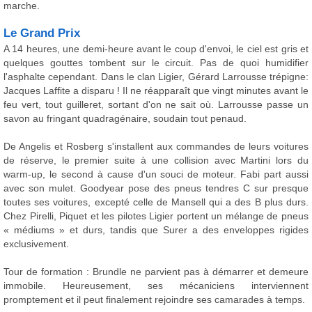
marche.
Le Grand Prix
A 14 heures, une demi-heure avant le coup d'envoi, le ciel est gris et
quelques gouttes tombent sur le circuit. Pas de quoi humidifier
l'asphalte cependant. Dans le clan Ligier, Gérard Larrousse trépigne:
Jacques Laffite a disparu ! Il ne réapparaît que vingt minutes avant le
feu vert, tout guilleret, sortant d'on ne sait où. Larrousse passe un
savon au fringant quadragénaire, soudain tout penaud.
De Angelis et Rosberg s'installent aux commandes de leurs voitures
de réserve, le premier suite à une collision avec Martini lors du
warm-up, le second à cause d'un souci de moteur. Fabi part aussi
avec son mulet. Goodyear pose des pneus tendres C sur presque
toutes ses voitures, excepté celle de Mansell qui a des B plus durs.
Chez Pirelli, Piquet et les pilotes Ligier portent un mélange de pneus
« médiums » et durs, tandis que Surer a des enveloppes rigides
exclusivement.
Tour de formation : Brundle ne parvient pas à démarrer et demeure
immobile. Heureusement, ses mécaniciens interviennent
promptement et il peut finalement rejoindre ses camarades à temps.