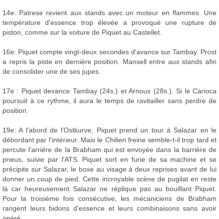
14e: Patrese revient aux stands avec un moteur en flammes. Une
température d'essence trop élevée a provoqué une rupture de
piston, comme sur la voiture de Piquet au Castellet.
16e: Piquet compte vingt-deux secondes d'avance sur Tambay. Prost
a repris la piste en dernière position. Mansell entre aux stands afin
de consolider une de ses jupes.
17e : Piquet devance Tambay (24s.) et Arnoux (28s.). Si le Carioca
poursuit à ce rythme, il aura le temps de ravitailler sans perdre de
position.
19e: A l'abord de l'Ostkurve, Piquet prend un tour à Salazar en le
débordant par l'intérieur. Mais le Chilien freine semble-t-il trop tard et
percute l'arrière de la Brabham qui est envoyée dans la barrière de
pneus, suivie par l'ATS. Piquet sort en furie de sa machine et se
précipite sur Salazar, le boxe au visage à deux reprises avant de lui
donner un coup de pied. Cette incroyable scène de pugilat en reste
là car heureusement Salazar ne réplique pas au bouillant Piquet.
Pour la troisième fois consécutive, les mécaniciens de Brabham
rangent leurs bidons d'essence et leurs combinaisons sans avoir
opéré...