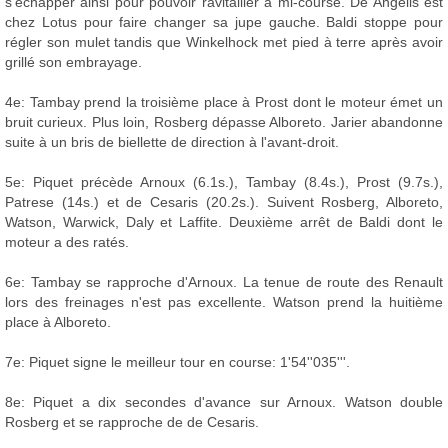
s'échapper ainsi pour pouvoir ravitailler à mi-course. De Angelis est
chez Lotus pour faire changer sa jupe gauche. Baldi stoppe pour
régler son mulet tandis que Winkelhock met pied à terre après avoir
grillé son embrayage.
4e: Tambay prend la troisième place à Prost dont le moteur émet un
bruit curieux. Plus loin, Rosberg dépasse Alboreto. Jarier abandonne
suite à un bris de biellette de direction à l'avant-droit.
5e: Piquet précède Arnoux (6.1s.), Tambay (8.4s.), Prost (9.7s.),
Patrese (14s.) et de Cesaris (20.2s.). Suivent Rosberg, Alboreto,
Watson, Warwick, Daly et Laffite. Deuxième arrêt de Baldi dont le
moteur a des ratés.
6e: Tambay se rapproche d'Arnoux. La tenue de route des Renault
lors des freinages n'est pas excellente. Watson prend la huitième
place à Alboreto.
7e: Piquet signe le meilleur tour en course: 1'54''035'''.
8e: Piquet a dix secondes d'avance sur Arnoux. Watson double
Rosberg et se rapproche de de Cesaris.