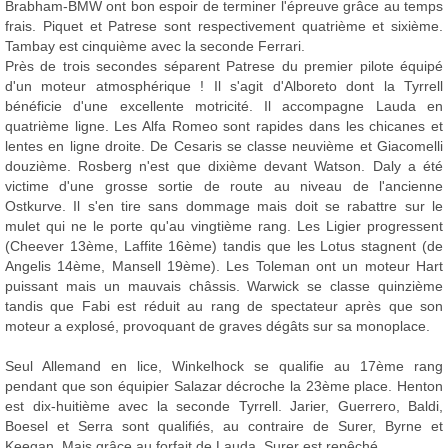
Brabham-BMW ont bon espoir de terminer l'épreuve grâce au temps
frais. Piquet et Patrese sont respectivement quatrième et sixième.
Tambay est cinquième avec la seconde Ferrari.
Près de trois secondes séparent Patrese du premier pilote équipé
d'un moteur atmosphérique ! Il s'agit d'Alboreto dont la Tyrrell
bénéficie d'une excellente motricité. Il accompagne Lauda en
quatrième ligne. Les Alfa Romeo sont rapides dans les chicanes et
lentes en ligne droite. De Cesaris se classe neuvième et Giacomelli
douzième. Rosberg n'est que dixième devant Watson. Daly a été
victime d'une grosse sortie de route au niveau de l'ancienne
Ostkurve. Il s'en tire sans dommage mais doit se rabattre sur le
mulet qui ne le porte qu'au vingtième rang. Les Ligier progressent
(Cheever 13ème, Laffite 16ème) tandis que les Lotus stagnent (de
Angelis 14ème, Mansell 19ème). Les Toleman ont un moteur Hart
puissant mais un mauvais châssis. Warwick se classe quinzième
tandis que Fabi est réduit au rang de spectateur après que son
moteur a explosé, provoquant de graves dégâts sur sa monoplace.
Seul Allemand en lice, Winkelhock se qualifie au 17ème rang
pendant que son équipier Salazar décroche la 23ème place. Henton
est dix-huitième avec la seconde Tyrrell. Jarier, Guerrero, Baldi,
Boesel et Serra sont qualifiés, au contraire de Surer, Byrne et
Keegan. Mais grâce au forfait de Lauda, Surer est repêché.