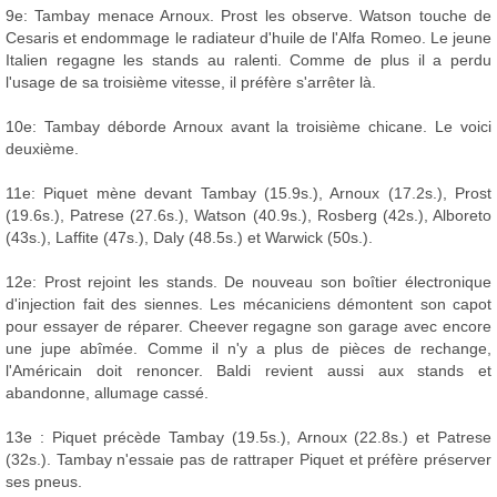
9e: Tambay menace Arnoux. Prost les observe. Watson touche de
Cesaris et endommage le radiateur d'huile de l'Alfa Romeo. Le jeune
Italien regagne les stands au ralenti. Comme de plus il a perdu
l'usage de sa troisième vitesse, il préfère s'arrêter là.
10e: Tambay déborde Arnoux avant la troisième chicane. Le voici
deuxième.
11e: Piquet mène devant Tambay (15.9s.), Arnoux (17.2s.), Prost
(19.6s.), Patrese (27.6s.), Watson (40.9s.), Rosberg (42s.), Alboreto
(43s.), Laffite (47s.), Daly (48.5s.) et Warwick (50s.).
12e: Prost rejoint les stands. De nouveau son boîtier électronique
d'injection fait des siennes. Les mécaniciens démontent son capot
pour essayer de réparer. Cheever regagne son garage avec encore
une jupe abîmée. Comme il n'y a plus de pièces de rechange,
l'Américain doit renoncer. Baldi revient aussi aux stands et
abandonne, allumage cassé.
13e : Piquet précède Tambay (19.5s.), Arnoux (22.8s.) et Patrese
(32s.). Tambay n'essaie pas de rattraper Piquet et préfère préserver
ses pneus.