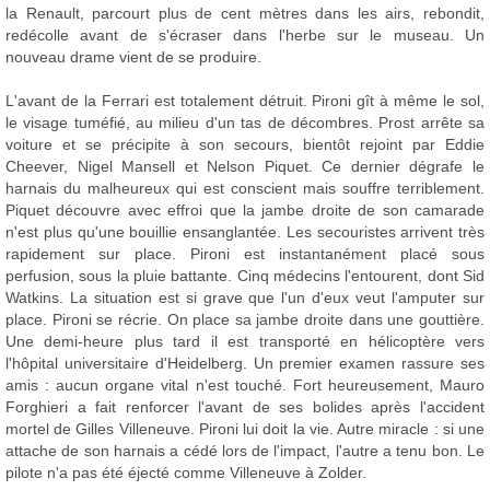
la Renault, parcourt plus de cent mètres dans les airs, rebondit,
redécolle avant de s'écraser dans l'herbe sur le museau. Un
nouveau drame vient de se produire.
L'avant de la Ferrari est totalement détruit. Pironi gît à même le sol,
le visage tuméfié, au milieu d'un tas de décombres. Prost arrête sa
voiture et se précipite à son secours, bientôt rejoint par Eddie
Cheever, Nigel Mansell et Nelson Piquet. Ce dernier dégrafe le
harnais du malheureux qui est conscient mais souffre terriblement.
Piquet découvre avec effroi que la jambe droite de son camarade
n'est plus qu'une bouillie ensanglantée. Les secouristes arrivent très
rapidement sur place. Pironi est instantanément placé sous
perfusion, sous la pluie battante. Cinq médecins l'entourent, dont Sid
Watkins. La situation est si grave que l'un d'eux veut l'amputer sur
place. Pironi se récrie. On place sa jambe droite dans une gouttière.
Une demi-heure plus tard il est transporté en hélicoptère vers
l'hôpital universitaire d'Heidelberg. Un premier examen rassure ses
amis : aucun organe vital n'est touché. Fort heureusement, Mauro
Forghieri a fait renforcer l'avant de ses bolides après l'accident
mortel de Gilles Villeneuve. Pironi lui doit la vie. Autre miracle : si une
attache de son harnais a cédé lors de l'impact, l'autre a tenu bon. Le
pilote n'a pas été éjecté comme Villeneuve à Zolder.