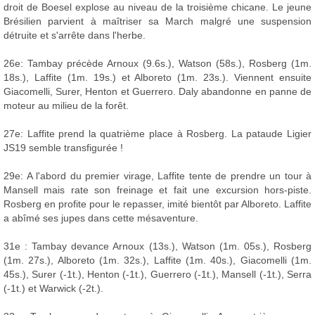
droit de Boesel explose au niveau de la troisième chicane. Le jeune
Brésilien parvient à maîtriser sa March malgré une suspension
détruite et s'arrête dans l'herbe.
26e: Tambay précède Arnoux (9.6s.), Watson (58s.), Rosberg (1m.
18s.), Laffite (1m. 19s.) et Alboreto (1m. 23s.). Viennent ensuite
Giacomelli, Surer, Henton et Guerrero. Daly abandonne en panne de
moteur au milieu de la forêt.
27e: Laffite prend la quatrième place à Rosberg. La pataude Ligier
JS19 semble transfigurée !
29e: A l'abord du premier virage, Laffite tente de prendre un tour à
Mansell mais rate son freinage et fait une excursion hors-piste.
Rosberg en profite pour le repasser, imité bientôt par Alboreto. Laffite
a abîmé ses jupes dans cette mésaventure.
31e : Tambay devance Arnoux (13s.), Watson (1m. 05s.), Rosberg
(1m. 27s.), Alboreto (1m. 32s.), Laffite (1m. 40s.), Giacomelli (1m.
45s.), Surer (-1t.), Henton (-1t.), Guerrero (-1t.), Mansell (-1t.), Serra
(-1t.) et Warwick (-2t.).