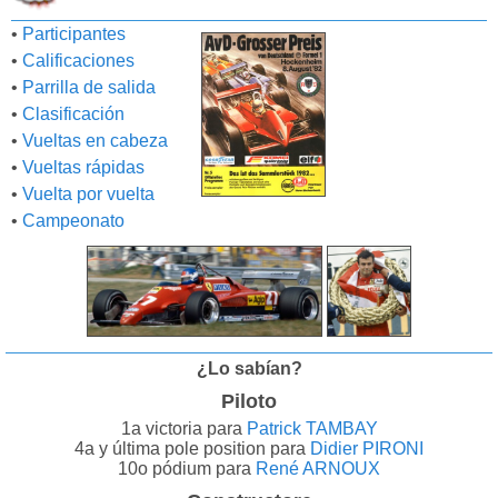
•
Participantes
•
Calificaciones
•
Parrilla de salida
•
Clasificación
•
Vueltas en cabeza
•
Vueltas rápidas
•
Vuelta por vuelta
•
Campeonato
¿Lo sabían?
Piloto
1a victoria para
Patrick TAMBAY
4a y última pole position para
Didier PIRONI
10o pódium para
René ARNOUX