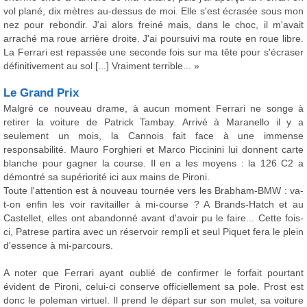
vol plané, dix mètres au-dessus de moi. Elle s'est écrasée sous mon
nez pour rebondir. J'ai alors freiné mais, dans le choc, il m'avait
arraché ma roue arrière droite. J'ai poursuivi ma route en roue libre.
La Ferrari est repassée une seconde fois sur ma tête pour s'écraser
définitivement au sol [...] Vraiment terrible... »
Le Grand Prix
Malgré ce nouveau drame, à aucun moment Ferrari ne songe à
retirer la voiture de Patrick Tambay. Arrivé à Maranello il y a
seulement un mois, la Cannois fait face à une immense
responsabilité. Mauro Forghieri et Marco Piccinini lui donnent carte
blanche pour gagner la course. Il en a les moyens : la 126 C2 a
démontré sa supériorité ici aux mains de Pironi.
Toute l'attention est à nouveau tournée vers les Brabham-BMW : va-
t-on enfin les voir ravitailler à mi-course ? A Brands-Hatch et au
Castellet, elles ont abandonné avant d'avoir pu le faire... Cette fois-
ci, Patrese partira avec un réservoir rempli et seul Piquet fera le plein
d'essence à mi-parcours.
A noter que Ferrari ayant oublié de confirmer le forfait pourtant
évident de Pironi, celui-ci conserve officiellement sa pole. Prost est
donc le poleman virtuel. Il prend le départ sur son mulet, sa voiture