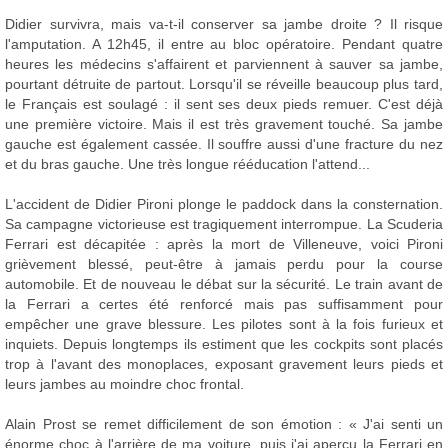
Didier survivra, mais va-t-il conserver sa jambe droite ? Il risque
l'amputation. A 12h45, il entre au bloc opératoire. Pendant quatre
heures les médecins s'affairent et parviennent à sauver sa jambe,
pourtant détruite de partout. Lorsqu'il se réveille beaucoup plus tard,
le Français est soulagé : il sent ses deux pieds remuer. C'est déjà
une première victoire. Mais il est très gravement touché. Sa jambe
gauche est également cassée. Il souffre aussi d'une fracture du nez
et du bras gauche. Une très longue rééducation l'attend...
L'accident de Didier Pironi plonge le paddock dans la consternation.
Sa campagne victorieuse est tragiquement interrompue. La Scuderia
Ferrari est décapitée : après la mort de Villeneuve, voici Pironi
grièvement blessé, peut-être à jamais perdu pour la course
automobile. Et de nouveau le débat sur la sécurité. Le train avant de
la Ferrari a certes été renforcé mais pas suffisamment pour
empêcher une grave blessure. Les pilotes sont à la fois furieux et
inquiets. Depuis longtemps ils estiment que les cockpits sont placés
trop à l'avant des monoplaces, exposant gravement leurs pieds et
leurs jambes au moindre choc frontal.
Alain Prost se remet difficilement de son émotion : « J'ai senti un
énorme choc à l'arrière de ma voiture, puis j'ai aperçu la Ferrari en