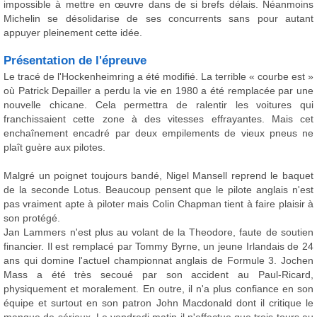
impossible à mettre en œuvre dans de si brefs délais. Néanmoins
Michelin se désolidarise de ses concurrents sans pour autant
appuyer pleinement cette idée.
Présentation de l'épreuve
Le tracé de l'Hockenheimring a été modifié. La terrible « courbe est »
où Patrick Depailler a perdu la vie en 1980 a été remplacée par une
nouvelle chicane. Cela permettra de ralentir les voitures qui
franchissaient cette zone à des vitesses effrayantes. Mais cet
enchaînement encadré par deux empilements de vieux pneus ne
plaît guère aux pilotes.
Malgré un poignet toujours bandé, Nigel Mansell reprend le baquet
de la seconde Lotus. Beaucoup pensent que le pilote anglais n'est
pas vraiment apte à piloter mais Colin Chapman tient à faire plaisir à
son protégé.
Jan Lammers n'est plus au volant de la Theodore, faute de soutien
financier. Il est remplacé par Tommy Byrne, un jeune Irlandais de 24
ans qui domine l'actuel championnat anglais de Formule 3. Jochen
Mass a été très secoué par son accident au Paul-Ricard,
physiquement et moralement. En outre, il n'a plus confiance en son
équipe et surtout en son patron John Macdonald dont il critique le