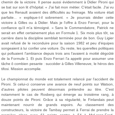
chemin de la victoire. Il pense aussi évidemment à Didier Pironi qui
se bat sur son lit d'hôpital. « J'ai fait mon métier. C'était facile. J'ai vu
que les Renault avaient des difficultés au freinage. Ma voiture était
parfaite... » explique-t-il sobrement. « Je pourrais dédier cette
victoire à Gilles ou à Didier. Mais je l'offre à Enzo Ferrari, pour la
confiance qu'il m'a témoigné. » Sans le Commendatore, Patrick ne
serait en effet certainement plus en Formule 1. Six mois plus tôt, sa
carrière dans la discipline semblait terminée pour de bon. Guy Ligier
avait refusé de le reconduire pour la saison 1982 et peu d'équipes
songeaient à lui confier une voiture. Du reste, les querelles politiques
qui polluaient l'ambiance depuis trois ans l'avaient à moitié dégoûté
de la Formule 1. Et puis Enzo Ferrari l'a appelé pour assumer une
tâche ô combien pesante : succéder à Gilles Villeneuve, le héros des
tifosi. Mission accomplie.
Le championnat du monde est totalement relancé par l'accident de
Pironi. Si celui-ci conserve une avance de neuf points sur Watson,
d'autres pilotes peuvent désormais prétendre au titre. C'est
notamment le cas de Rosberg qui émerge au troisième rang, à
douze points de Pironi. Grâce à sa régularité, le Finlandais peut
maintenant nourrir de grands espoirs. Au classement des
constructeurs, la victoire de Tambay permet à Ferrai de prendre la