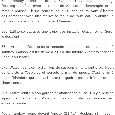
32e: Tambay prend un tour à Giacomelli. Au quatrième rang,
Rosberg se débat avec une boîte de vitesses endommagée et un
moteur poussif. Heureusement pour lui, son poursuivant Alboreto
doit composer avec une mauvaise tenue de route car il a abîmé un
panneau latéral lors du choc avec Cheever.
35e: Laffite se bat avec une Ligier très instable. Giacomelli et Surer
le doublent.
36e : Arnoux a lâché prise et concède maintenant seize secondes à
Tambay. Watson est troisième à plus d'une minute. Alboreto concède
un tour au leader.
37e: Watson est victime d'un bris de suspension à l'avant-droit. Il sort
de la piste à l'Ostkurve et percute le mur de pneus. C'est terminé
pour l'Irlandais qui pouvait inscrire quatre points très utiles au
championnat.
38e: Laffite rentre à son garage et abandonne puisqu'il n'y a plus de
jupes de rechange. Mais la prestation de sa voiture est
encourageante.
40e : Tambay mène devant Arnoux (21.4s.), Rosberg (1m. 56s.),