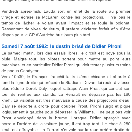
Vendredi après-midi, Lauda sort en effet de la route au premier
virage et écrase sa McLaren contre les protections. Il n'a pas le
temps de lâcher le volant avant l'impact et se foule le poignet.
Ressentant de vives douleurs, il préfère déclarer forfait afin d'être
dispos pour le GP d'Autriche huit jours plus tard.
Samedi 7 août 1982: le destin brisé de Didier Pironi
Le samedi matin, lors des essais libres, le circuit est noyé sous la
pluie. Malgré tout, les pilotes sortent pour mettre au point leurs
machines, et en particulier Didier Pironi qui doit tester plusieurs trains
de pneus Goodyear.
Vers 10h30, le Français franchit la troisième chicane et aborde à
fond la ligne droite qui précède le Stadium. Devant lui roule à vitesse
plus réduite Derek Daly, lequel rattrape Alain Prost qui conclut son
tour de rentrée aux stands. La Renault ne dépasse pas les 180
km/h. La visibilité est très mauvaise à cause des projections d'eau.
Daly se déporte à droite pour doubler Prost. Pironi surgit et pique
logiquement à gauche pour dépasser la Williams. Il ne peut pas voir
Prost enveloppé dans la brume. Lorsque Didier aperçoit avec
horreur l'arrière de la voiture jaune, il est trop tard. Le choc à 280
km/h est effroyable. La Ferrari s'envole sur la roue arrière-droite de