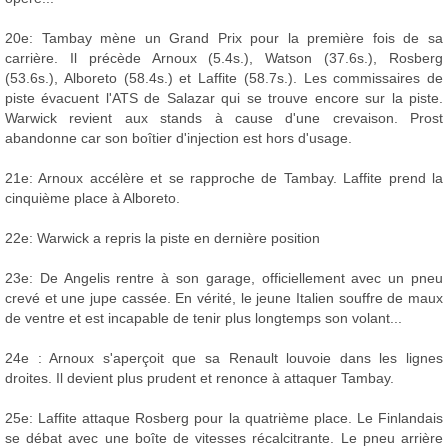
20e: Tambay mène un Grand Prix pour la première fois de sa
carrière. Il précède Arnoux (5.4s.), Watson (37.6s.), Rosberg
(53.6s.), Alboreto (58.4s.) et Laffite (58.7s.). Les commissaires de
piste évacuent l'ATS de Salazar qui se trouve encore sur la piste.
Warwick revient aux stands à cause d'une crevaison. Prost
abandonne car son boîtier d'injection est hors d'usage.
21e: Arnoux accélère et se rapproche de Tambay. Laffite prend la
cinquième place à Alboreto.
22e: Warwick a repris la piste en dernière position
23e: De Angelis rentre à son garage, officiellement avec un pneu
crevé et une jupe cassée. En vérité, le jeune Italien souffre de maux
de ventre et est incapable de tenir plus longtemps son volant...
24e : Arnoux s'aperçoit que sa Renault louvoie dans les lignes
droites. Il devient plus prudent et renonce à attaquer Tambay.
25e: Laffite attaque Rosberg pour la quatrième place. Le Finlandais
se débat avec une boîte de vitesses récalcitrante. Le pneu arrière