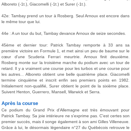
Alboreto (-1t.), Giacomelli (-1t.) et Surer (-1t.).
42e: Tambay prend un tour à Rosberg. Seul Arnoux est encore dans
le même tour que lui.
44e : A un tour du but, Tambay devance Arnoux de seize secondes.
45ème et dernier tour: Patrick Tambay remporte à 33 ans sa
première victoire en Formule 1, et met ainsi un peu de baume sur le
cœur d'une Scuderia Ferrari meurtrie. Arnoux finit deuxième.
Rosberg monte sur la troisième marche du podium avec un tour de
retard. Il y a vraiment une course pour les turbos et une course pour
les autres... Alboreto obtient une belle quatrième place. Giacomelli
termine cinquième et inscrit enfin ses premiers points en 1982.
Initialement non-qualifié, Surer obtient le point de la sixième place.
Suivent Henton, Guerrero, Mansell, Warwick et Serra.
Après la course
Ce podium du Grand Prix d'Allemagne est très émouvant pour
Patrick Tambay. Sa joie intérieure ne s'exprime pas. C'est certes son
premier succès, mais il songe également à son ami Gilles Villeneuve.
Grâce à lui, le désormais légendaire n°27 du Québécois retrouve le