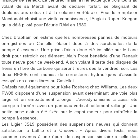
manque de sérieux. Le vendredi matin il n'effectue que trois tours au
volant de sa March avant de déclarer forfait, se plaignant de
douleurs aux côtes et à la colonne vertébrale. Pour le remplacer
Macdonald choisit une vieille connaissance, l'Anglais Rupert Keegan
qui a déjà piloté pour l'écurie RAM en 1980.
Chez Brabham on estime que les nombreuses pannes de moteurs
enregistrées au Castellet étaient dues à des surchauffes de la
pompe à essence. Une prise d'air a donc été installée sur le flanc
droit pour refroidir cet élément. Alain Prost bénéficie d'une Renault
toute neuve pour ce week-end. A son volant il teste des disques de
freins en fibre de carbone qui seront retirés dès le vendredi soir. Les
deux RE30B sont munies de correcteurs hydrauliques d'assiette
essayés en essais libres au Castellet.
Châssis neuf également pour Keke Rosberg chez Williams. Les deux
FW08 disposent d'une suspension avant déterminant une voie plus
large et un empattement allongé. L'aérodynamisme a aussi été
corrigé à l'arrière avec un panneau vertical nettement rallongé. Une
petite prise d'air a été fixée sur le capot moteur pour rafraîchir la
pompe à essence.
Les Ligier JS19 possèdent des suspensions neuves qui donnent
satisfaction à Laffite et à Cheever. « Après divers tests, nous
sommes revenus à une épure de suspension similaire à celle des