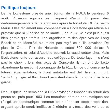
Politique toujours
Bernie Ecclestone préside une réunion de la FOCA le vendredi 6
août. Plusieurs équipes se plaignent d'avoir dû payer des
dédommagements à leurs sponsors après le forfait du GP de Saint-
Marin. Elles réclament une compensation à Ecclestone qui refuse au
prétexte que la « caisse de solidarité » de la FOCA n'est plus aussi
bien garnie qu'autrefois. Les organisateurs des épreuves de Long
Beach et de Montréal n'auraient pas réglé ce qu'ils devaient. De
plus, le Grand Prix de Hollande a coûté 600 000 dollars à
l'organisation, et celui d'Autriche pourrait lui aussi coûter cher. Mais
Ecclestone tente de rassurer ses collègues. De toute façon, ils n'ont
pas le choix : lors des accords Concorde ils lui ont de facto
abandonné la gestion économique de la F1... En ce qui concerne la
future réglementation, le front anti-turbo est définitivement mort.
Seuls Guy Ligier et Ken Tyrrell persistent dans leur combat d'arrière-
garde.
Depuis quelques semaines la FISA envisage d'imposer un retour des
pneus sculptés pour 1983. Les manufacturiers de pneumatiques ont
rédigé un communiqué commun pour dénoncer cette proposition,
arguant qu'elle serait inefficace à réduire la vitesse des voitures et