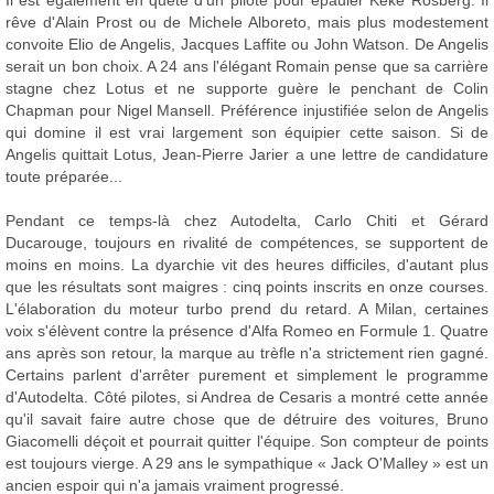
Il est également en quête d'un pilote pour épauler Keke Rosberg. Il
rêve d'Alain Prost ou de Michele Alboreto, mais plus modestement
convoite Elio de Angelis, Jacques Laffite ou John Watson. De Angelis
serait un bon choix. A 24 ans l'élégant Romain pense que sa carrière
stagne chez Lotus et ne supporte guère le penchant de Colin
Chapman pour Nigel Mansell. Préférence injustifiée selon de Angelis
qui domine il est vrai largement son équipier cette saison. Si de
Angelis quittait Lotus, Jean-Pierre Jarier a une lettre de candidature
toute préparée...
Pendant ce temps-là chez Autodelta, Carlo Chiti et Gérard
Ducarouge, toujours en rivalité de compétences, se supportent de
moins en moins. La dyarchie vit des heures difficiles, d'autant plus
que les résultats sont maigres : cinq points inscrits en onze courses.
L'élaboration du moteur turbo prend du retard. A Milan, certaines
voix s'élèvent contre la présence d'Alfa Romeo en Formule 1. Quatre
ans après son retour, la marque au trèfle n'a strictement rien gagné.
Certains parlent d'arrêter purement et simplement le programme
d'Autodelta. Côté pilotes, si Andrea de Cesaris a montré cette année
qu'il savait faire autre chose que de détruire des voitures, Bruno
Giacomelli déçoit et pourrait quitter l'équipe. Son compteur de points
est toujours vierge. A 29 ans le sympathique « Jack O'Malley » est un
ancien espoir qui n'a jamais vraiment progressé.