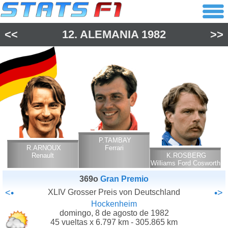
<<
12.
ALEMANIA
1982
>>
P.TAMBAY
R.ARNOUX
Ferrari
Renault
K.ROSBERG
Williams Ford Cosworth
369o
Gran Premio
<•
XLIV Grosser Preis von Deutschland
•>
Hockenheim
domingo, 8 de agosto de 1982
45 vueltas x 6.797 km - 305.865 km