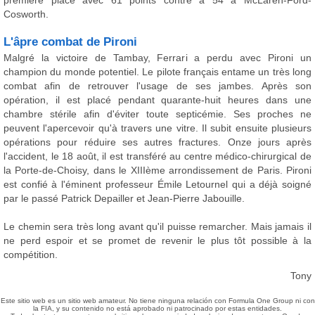
première place avec 61 points contre à 54 à McLaren-Ford-
Cosworth.
L'âpre combat de Pironi
Malgré la victoire de Tambay, Ferrari a perdu avec Pironi un
champion du monde potentiel. Le pilote français entame un très long
combat afin de retrouver l'usage de ses jambes. Après son
opération, il est placé pendant quarante-huit heures dans une
chambre stérile afin d'éviter toute septicémie. Ses proches ne
peuvent l'apercevoir qu'à travers une vitre. Il subit ensuite plusieurs
opérations pour réduire ses autres fractures. Onze jours après
l'accident, le 18 août, il est transféré au centre médico-chirurgical de
la Porte-de-Choisy, dans le XIIIème arrondissement de Paris. Pironi
est confié à l'éminent professeur Émile Letournel qui a déjà soigné
par le passé Patrick Depailler et Jean-Pierre Jabouille.
Le chemin sera très long avant qu'il puisse remarcher. Mais jamais il
ne perd espoir et se promet de revenir le plus tôt possible à la
compétition.
Tony
Este sitio web es un sitio web amateur. No tiene ninguna relación con Formula One Group ni con
la FIA, y su contenido no está aprobado ni patrocinado por estas entidades.