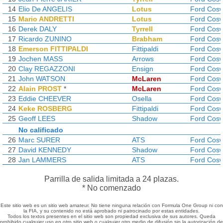
14
Elio De ANGELIS
Lotus
Ford Cosw
15
Mario ANDRETTI
Lotus
Ford Cosw
16
Derek DALY
Tyrrell
Ford Cosw
17
Ricardo ZUNINO
Brabham
Ford Cosw
18
Emerson FITTIPALDI
Fittipaldi
Ford Cosw
19
Jochen MASS
Arrows
Ford Cosw
20
Clay REGAZZONI
Ensign
Ford Cosw
21
John WATSON
McLaren
Ford Cosw
22
Alain PROST
*
McLaren
Ford Cosw
23
Eddie CHEEVER
Osella
Ford Cosw
24
Keke ROSBERG
Fittipaldi
Ford Cosw
25
Geoff LEES
Shadow
Ford Cosw
No calificado
26
Marc SURER
ATS
Ford Cosw
27
David KENNEDY
Shadow
Ford Cosw
28
Jan LAMMERS
ATS
Ford Cosw
Parrilla de salida limitada a 24 plazas.
* No comenzado
Este sitio web es un sitio web amateur. No tiene ninguna relación con Formula One Group ni con
la FIA, y su contenido no está aprobado ni patrocinado por estas entidades.
Todos los textos presentes en el sitio web son propiedad exclusiva de sus autores. Queda
prohibido cualquier uso en otro sitio web o cualquier otro medio de difusión sin la autorización de