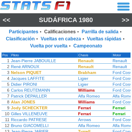
<<
SUDÁFRICA 1980
>>
Participantes
•
Calificaciones
•
Parrilla de salida
•
Clasificación
•
Vueltas en cabeza
•
Vueltas rápidas
•
Vuelta por vuelta
•
Campeonato
Pos
Piloto
Chasis
Motor
1
Jean-Pierre JABOUILLE
Renault
Renault
2
René ARNOUX
Renault
Renault
3
Nelson PIQUET
Brabham
Ford Cosw
4
Jacques LAFFITE
Ligier
Ford Cosw
5
Didier PIRONI
Ligier
Ford Cosw
6
Carlos REUTEMANN
Williams
Ford Cosw
7
Patrick DEPAILLER
Alfa Romeo
Alfa Rom
8
Alan JONES
Williams
Ford Cosw
9
Jody SCHECKTER
Ferrari
Ferrari
10
Gilles VILLENEUVE
Ferrari
Ferrari
11
Riccardo PATRESE
Arrows
Ford Cosw
12
Bruno GIACOMELLI
Alfa Romeo
Alfa Rom
13
Jean-Pierre JARIER
Tyrrell
Ford Cosw