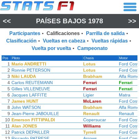
<<
PAÍSES BAJOS 1978
>>
Participantes
•
Calificaciones
•
Parrilla de salida
•
Clasificación
•
Vueltas en cabeza
•
Vueltas rápidas
•
Vuelta por vuelta
•
Campeonato
Pos
Piloto
Chasis
Motor
1
Mario ANDRETTI
Lotus
Ford Cos
2
Ronnie PETERSON
Lotus
Ford Cos
3
Niki LAUDA
Brabham
Alfa Rom
4
Carlos REUTEMANN
Ferrari
Ferrari
5
Gilles VILLENEUVE
Ferrari
Ferrari
6
Jacques LAFFITE
Ligier
Matra
7
James HUNT
McLaren
Ford Cos
8
John WATSON
Brabham
Alfa Rom
9
Jean-Pierre JABOUILLE
Renault
Renault
10
Emerson FITTIPALDI
Copersucar
Ford Cos
11
Alan JONES
Williams
Ford Cos
12
Patrick DEPAILLER
Tyrrell
Ford Cos
13
Riccardo PATRESE
Arrows
Ford Cos