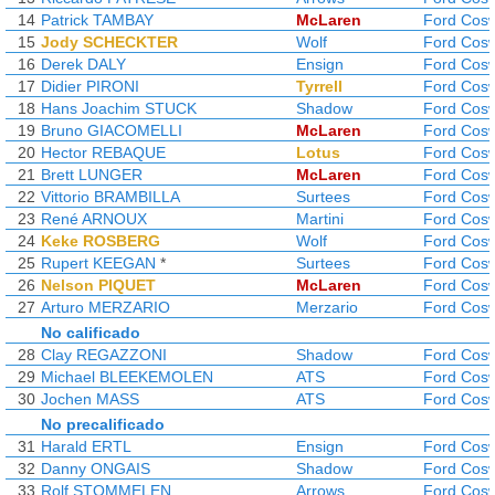
14
Patrick TAMBAY
McLaren
Ford Cos
15
Jody SCHECKTER
Wolf
Ford Cos
16
Derek DALY
Ensign
Ford Cos
17
Didier PIRONI
Tyrrell
Ford Cos
18
Hans Joachim STUCK
Shadow
Ford Cos
19
Bruno GIACOMELLI
McLaren
Ford Cos
20
Hector REBAQUE
Lotus
Ford Cos
21
Brett LUNGER
McLaren
Ford Cos
22
Vittorio BRAMBILLA
Surtees
Ford Cos
23
René ARNOUX
Martini
Ford Cos
24
Keke ROSBERG
Wolf
Ford Cos
25
Rupert KEEGAN
*
Surtees
Ford Cos
26
Nelson PIQUET
McLaren
Ford Cos
27
Arturo MERZARIO
Merzario
Ford Cos
No calificado
28
Clay REGAZZONI
Shadow
Ford Cos
29
Michael BLEEKEMOLEN
ATS
Ford Cos
30
Jochen MASS
ATS
Ford Cos
No precalificado
31
Harald ERTL
Ensign
Ford Cos
32
Danny ONGAIS
Shadow
Ford Cos
33
Rolf STOMMELEN
Arrows
Ford Cos