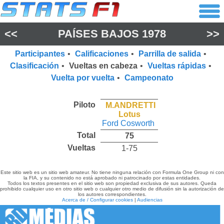
<<
PAÍSES BAJOS 1978
>>
Participantes
•
Calificaciones
•
Parrilla de salida
•
Clasificación
•
Vueltas en cabeza
•
Vueltas rápidas
•
Vuelta por vuelta
•
Campeonato
Piloto
M.ANDRETTI
Lotus
Ford Cosworth
Total
75
Vueltas
1-75
Este sitio web es un sitio web amateur. No tiene ninguna relación con Formula One Group ni con
la FIA, y su contenido no está aprobado ni patrocinado por estas entidades.
Todos los textos presentes en el sitio web son propiedad exclusiva de sus autores. Queda
prohibido cualquier uso en otro sitio web o cualquier otro medio de difusión sin la autorización de
los autores correspondientes.
Acerca de / Configurar cookies
|
Audiencias