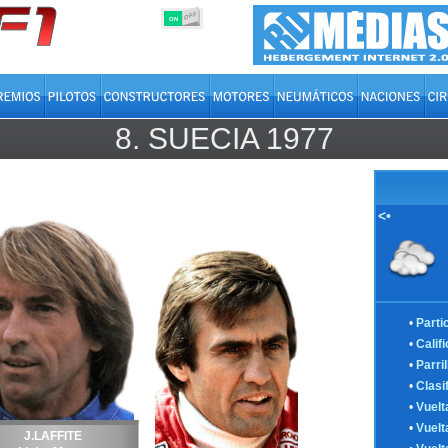
OFF
ON
8.
SUECIA
1977
<•
•
Parti
•
Calif
•
Parril
•
Clasi
•
Vuelt
•
Vuelt
J.LAFFITE