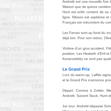
Andretti est une nouvelle fois l
Watson que de quinze centièmes
Hunt est enfin content de sa v
ligne. Nilsson est septième et
Français est mécontent du com
Les Ferrari sont au fond du t
déjà loin. Pour son retour, Oli
Victime d'un gros accident, Fitt
position. Les Hesketh d'Ertl e
Kozarowitsky ne sont pas qualif
Le Grand Prix
Lors du warm-up, Laffite signe
et le Grand Prix s'annonce pro
Départ: Comme à Zolder, Watso
Andretti. Suivent Stuck, Hunt et
1er tour: Andretti dépasse Sch