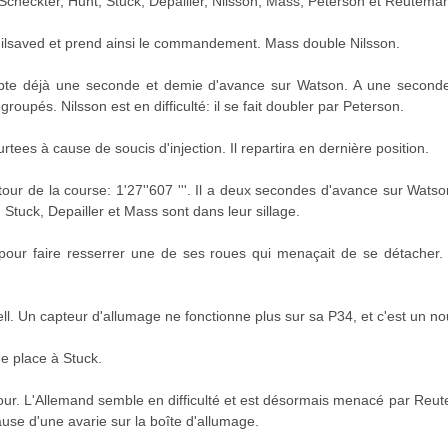
checkter, Hunt, Stuck, Depailler, Nilsson, Mass, Peterson et Reutema
Gilsaved et prend ainsi le commandement. Mass double Nilsson.
ompte déjà une seconde et demie d'avance sur Watson. A une seconde 
groupés. Nilsson est en difficulté: il se fait doubler par Peterson.
urtees à cause de soucis d'injection. Il repartira en dernière position.
r tour de la course: 1'27''607 '''. Il a deux secondes d'avance sur Watso
tuck, Depailler et Mass sont dans leur sillage.
pour faire resserrer une de ses roues qui menaçait de se détacher. 
ell. Un capteur d'allumage ne fonctionne plus sur sa P34, et c'est un n
me place à Stuck.
our. L'Allemand semble en difficulté et est désormais menacé par Reu
use d'une avarie sur la boîte d'allumage.