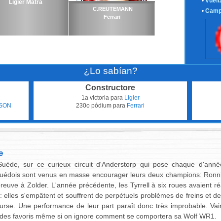
•
Vuelt
Ligier Matra
C.REUTEMANN
•
Camp
Ferrari
¿Lo sabían?
Constructore
1a victoria para
Ligier
RSON
230o pódium para
Ferrari
e
ède, sur ce curieux circuit d'Anderstorp qui pose chaque d'anné
 Suédois sont venus en masse encourager leurs deux champions: Ronni
euve à Zolder. L'année précédente, les Tyrrell à six roues avaient ré
: elles s'empâtent et souffrent de perpétuels problèmes de freins et 
ourse. Une performance de leur part paraît donc très improbable. V
des favoris même si on ignore comment se comportera sa Wolf WR1.