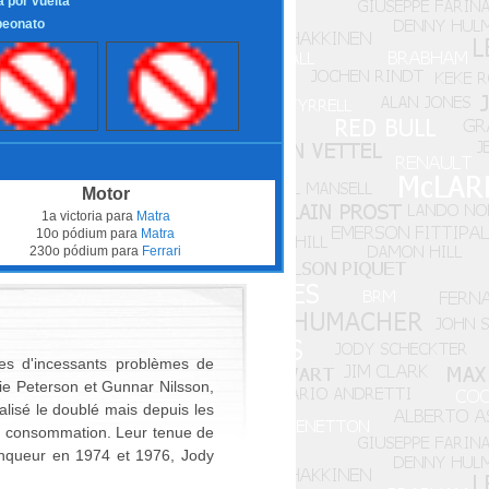
a por vuelta
eonato
Motor
1a victoria para
Matra
10o pódium para
Matra
230o pódium para
Ferrari
es d'incessants problèmes de
e Peterson et Gunnar Nilsson,
alisé le doublé mais depuis les
de consommation. Leur tenue de
ainqueur en 1974 et 1976, Jody