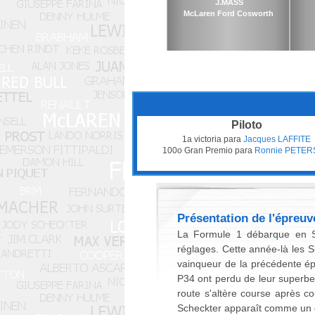
J.MASS
McLaren Ford Cosworth
Piloto
1a victoria para
Jacques LAFFITE
100o Gran Premio para
Ronnie PETE
Présentation de l'épreuv
La Formule 1 débarque en Su
réglages. Cette année-là les
vainqueur de la précédente épr
P34 ont perdu de leur superbe
route s'altère course après c
Scheckter apparaît comme un 