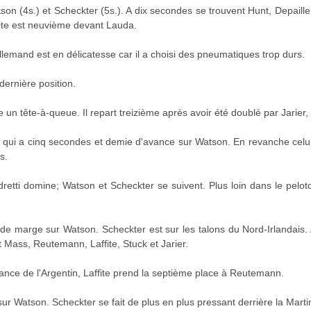
on (4s.) et Scheckter (5s.). A dix secondes se trouvent Hunt, Depaill
fite est neuvième devant Lauda.
llemand est en délicatesse car il a choisi des pneumatiques trop durs.
dernière position.
 un tête-à-queue. Il repart treizième après avoir été doublé par Jarier,
i qui a cinq secondes et demie d'avance sur Watson. En revanche celui
s.
retti domine; Watson et Scheckter se suivent. Plus loin dans le peloto
 de marge sur Watson. Scheckter est sur les talons du Nord-Irlandais.
t Mass, Reutemann, Laffite, Stuck et Jarier.
ance de l'Argentin, Laffite prend la septième place à Reutemann.
sur Watson. Scheckter se fait de plus en plus pressant derrière la Mart