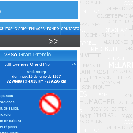
>>
288o
Gran Premio
XIII Sveriges Grand Prix
•>
Anderstorp
domingo, 19 de junio de 1977
72 vueltas x 4.018 km - 289.296 km
cipantes
icaciones
la de salida
ficación
as en cabeza
as rápidas