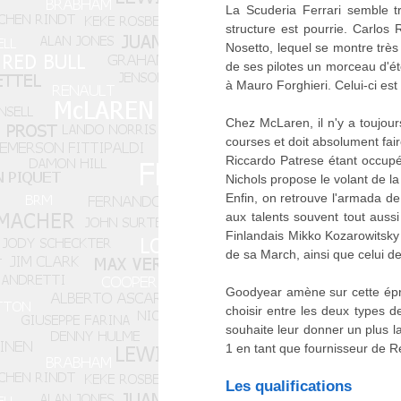
La Scuderia Ferrari semble t
structure est pourrie. Carlos 
Nosetto, lequel se montre très
de ses pilotes un morceau d'éto
à Mauro Forghieri. Celui-ci est
Chez McLaren, il n'y a toujour
courses et doit absolument fai
Riccardo Patrese étant occupé
Nichols propose le volant de l
Enfin, on retrouve l'armada de
aux talents souvent tout aus
Finlandais Mikko Kozarowitsky 
de sa March, ainsi que celui d
Goodyear amène sur cette épre
choisir entre les deux types 
souhaite leur donner un plus l
1 en tant que fournisseur de Re
Les qualifications