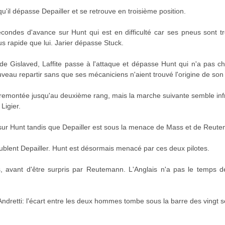
isqu'il dépasse Depailler et se retrouve en troisième position.
econdes d'avance sur Hunt qui est en difficulté car ses pneus sont trè
 rapide que lui. Jarier dépasse Stuck.
de Gislaved, Laffite passe à l'attaque et dépasse Hunt qui n'a pas ch
uveau repartir sans que ses mécaniciens n'aient trouvé l'origine de so
e remontée jusqu'au deuxième rang, mais la marche suivante semble infr
Ligier.
 sur Hunt tandis que Depailler est sous la menace de Mass et de Reut
lent Depailler. Hunt est désormais menacé par ces deux pilotes.
 avant d'être surpris par Reutemann. L'Anglais n'a pas le temps de
u'Andretti: l'écart entre les deux hommes tombe sous la barre des vingt