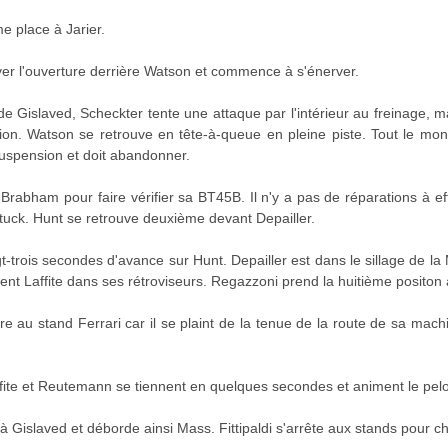
e place à Jarier.
er l'ouverture derrière Watson et commence à s'énerver.
de Gislaved, Scheckter tente une attaque par l'intérieur au freinage, m
ion. Watson se retrouve en tête-à-queue en pleine piste. Tout le monde
suspension et doit abandonner.
Brabham pour faire vérifier sa BT45B. Il n'y a pas de réparations à eff
Stuck. Hunt se retrouve deuxième devant Depailler.
t-trois secondes d'avance sur Hunt. Depailler est dans le sillage de l
nt Laffite dans ses rétroviseurs. Regazzoni prend la huitième positon 
e au stand Ferrari car il se plaint de la tenue de la route de sa machi
ffite et Reutemann se tiennent en quelques secondes et animent le pel
ur à Gislaved et déborde ainsi Mass. Fittipaldi s'arrête aux stands pour