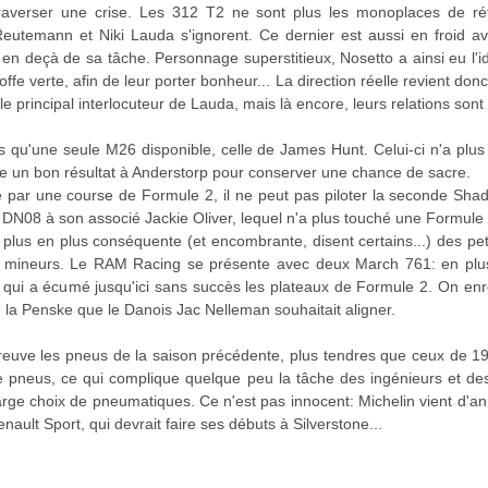
raverser une crise. Les 312 T2 ne sont plus les monoplaces de ré
Reutemann et Niki Lauda s'ignorent. Ce dernier est aussi en froid av
 en deçà de sa tâche. Personnage superstitieux, Nosetto a ainsi eu l'i
ffe verte, afin de leur porter bonheur... La direction réelle revient don
 le principal interlocuteur de Lauda, mais là encore, leurs relations sont
s qu'une seule M26 disponible, celle de James Hunt. Celui-ci n'a plus 
re un bon résultat à Anderstorp pour conserver une chance de sacre.
 par une course de Formule 2, il ne peut pas piloter la seconde Sh
a DN08 à son associé Jackie Oliver, lequel n'a plus touché une Formule
 plus en plus conséquente (et encombrante, disent certains...) des peti
si mineurs. Le RAM Racing se présente avec deux March 761: en plu
qui a écumé jusqu'ici sans succès les plateaux de Formule 2. On enreg
e la Penske que le Danois Jac Nelleman souhaitait aligner.
uve les pneus de la saison précédente, plus tendres que ceux de 19
de pneus, ce qui complique quelque peu la tâche des ingénieurs et des
arge choix de pneumatiques. Ce n'est pas innocent: Michelin vient d'
nault Sport, qui devrait faire ses débuts à Silverstone...