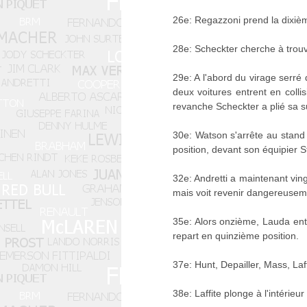
26e: Regazzoni prend la dixièm
28e: Scheckter cherche à trouv
29e: A l'abord du virage serré 
deux voitures entrent en collis
revanche Scheckter a plié sa 
30e: Watson s'arrête au stand 
position, devant son équipier 
32e: Andretti a maintenant ving
mais voit revenir dangereuseme
35e: Alors onzième, Lauda entr
repart en quinzième position.
37e: Hunt, Depailler, Mass, La
38e: Laffite plonge à l'intérie