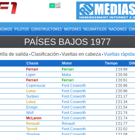
OFF
ON
PAÍSES BAJOS 1977
rilla de salida
Clasificación
Vueltas en cabeza
Vueltas rápida
•
•
•
Chasis
Motor
Tiempo
Dif
Ferrari
Ferrari
1'19.99
Ligier
Matra
1'20.56
Ferrari
Ferrari
1'20.61
Copersucar
Ford Cosworth
1'20.96
Lotus
Ford Cosworth
1'20.96
Surtees
Ford Cosworth
1'21.17
Lotus
Ford Cosworth
1'21.34
Ensign
Ford Cosworth
1'21.54
Wolf
Ford Cosworth
1'21.74
McLaren
Ford Cosworth
1'21.74
Renault
Renault
1'21.77
Tyrrell
Ford Cosworth
1'22.02
Shadow
Ford Cosworth
1'22.08