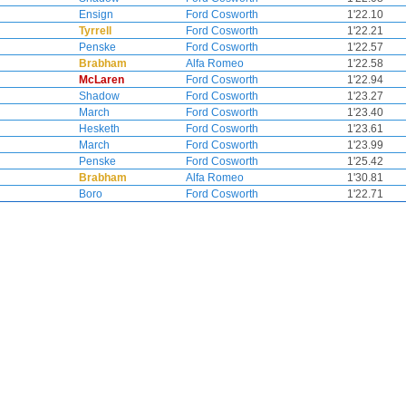
Ensign
Ford Cosworth
1'22.10
Tyrrell
Ford Cosworth
1'22.21
Penske
Ford Cosworth
1'22.57
Brabham
Alfa Romeo
1'22.58
McLaren
Ford Cosworth
1'22.94
Shadow
Ford Cosworth
1'23.27
March
Ford Cosworth
1'23.40
Hesketh
Ford Cosworth
1'23.61
March
Ford Cosworth
1'23.99
Penske
Ford Cosworth
1'25.42
Brabham
Alfa Romeo
1'30.81
Boro
Ford Cosworth
1'22.71