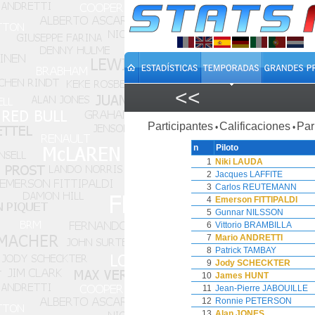
<<
Participantes
Calificaciones
Par
•
•
n
Piloto
1
Niki LAUDA
2
Jacques LAFFITE
3
Carlos REUTEMANN
4
Emerson FITTIPALDI
5
Gunnar NILSSON
6
Vittorio BRAMBILLA
7
Mario ANDRETTI
8
Patrick TAMBAY
9
Jody SCHECKTER
10
James HUNT
11
Jean-Pierre JABOUILLE
12
Ronnie PETERSON
13
Alan JONES