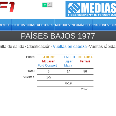
OFF
ON
PAÍSES BAJOS 1977
rilla de salida
Clasificación
Vueltas en cabeza
Vueltas rápida
•
•
•
Piloto
J.HUNT
J.LAFFITE
N.LAUDA
McLaren
Ligier
Ferrari
Ford Cosworth
Matra
Total
5
14
56
Vueltas
1-5
6-19
20-75