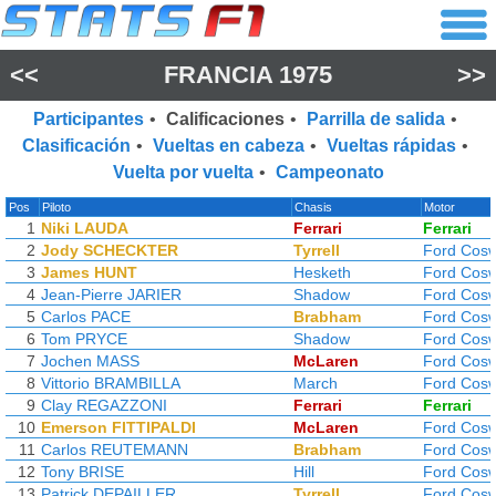
<<
FRANCIA 1975
>>
Participantes
•
Calificaciones
•
Parrilla de salida
•
Clasificación
•
Vueltas en cabeza
•
Vueltas rápidas
•
Vuelta por vuelta
•
Campeonato
Pos
Piloto
Chasis
Motor
1
Niki LAUDA
Ferrari
Ferrari
2
Jody SCHECKTER
Tyrrell
Ford Cosw
3
James HUNT
Hesketh
Ford Cosw
4
Jean-Pierre JARIER
Shadow
Ford Cosw
5
Carlos PACE
Brabham
Ford Cosw
6
Tom PRYCE
Shadow
Ford Cosw
7
Jochen MASS
McLaren
Ford Cosw
8
Vittorio BRAMBILLA
March
Ford Cosw
9
Clay REGAZZONI
Ferrari
Ferrari
10
Emerson FITTIPALDI
McLaren
Ford Cosw
11
Carlos REUTEMANN
Brabham
Ford Cosw
12
Tony BRISE
Hill
Ford Cosw
13
Patrick DEPAILLER
Tyrrell
Ford Cosw