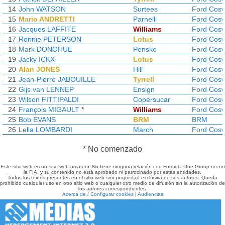
14
John WATSON
Surtees
Ford Cosw
15
Mario ANDRETTI
Parnelli
Ford Cosw
16
Jacques LAFFITE
Williams
Ford Cosw
17
Ronnie PETERSON
Lotus
Ford Cosw
18
Mark DONOHUE
Penske
Ford Cosw
19
Jacky ICKX
Lotus
Ford Cosw
20
Alan JONES
Hill
Ford Cosw
21
Jean-Pierre JABOUILLE
Tyrrell
Ford Cosw
22
Gijs van LENNEP
Ensign
Ford Cosw
23
Wilson FITTIPALDI
Copersucar
Ford Cosw
24
François MIGAULT
*
Williams
Ford Cosw
25
Bob EVANS
BRM
BRM
26
Lella LOMBARDI
March
Ford Cosw
* No comenzado
Este sitio web es un sitio web amateur. No tiene ninguna relación con Formula One Group ni con
la FIA, y su contenido no está aprobado ni patrocinado por estas entidades.
Todos los textos presentes en el sitio web son propiedad exclusiva de sus autores. Queda
prohibido cualquier uso en otro sitio web o cualquier otro medio de difusión sin la autorización de
los autores correspondientes.
Acerca de / Configurar cookies
|
Audiencias