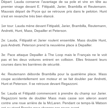
Départ: Lauda conserve l'avantage de sa pole et vire en tête au
premier virage devant E. Fittipaldi, Jarier, Brambilla et Reutemann.
Mauvais départ de Pryce qui se retrouve pris dans le peloton. Hunt
s'est en revanche très bien élancé.
1er tour: Lauda mène devant Fittipaldi, Jarier, Brambilla, Reutemann,
Andretti, Hunt, Mass, Depailler et Peterson.
2e: Lauda, Fittipaldi et Jarier roulent ensemble. Mass double Hunt,
puis Andretti. Peterson prend la neuvième place à Depailler.
3e: Pace attaque Depailler à The Loop mais le Français ne le voit
pas et les deux voitures entrent en collision. Elles finissent leurs
courses dans les barrières de sécurité.
4e: Reutemann déborde Brambilla pour la quatrième place. Mass
coupe accidentellement son moteur et se fait doubler par Andretti,
Hunt et Peterson. Il se retrouve devant Regazzoni.
5e: Lauda et Fittipaldi commencent à prendre du champ sur Jarier.
Regazzoni tente de doubler Mass mais casse son aileron avant
contre une roue arrière de la McLaren. Pendant ce temps-là Watson
est au stand Penske pour changer ses roues avant.