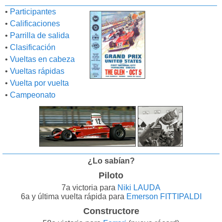
•
Participantes
•
Calificaciones
•
Parrilla de salida
•
Clasificación
•
Vueltas en cabeza
•
Vueltas rápidas
•
Vuelta por vuelta
•
Campeonato
¿Lo sabían?
Piloto
7a victoria para
Niki LAUDA
6a y última vuelta rápida para
Emerson FITTIPALDI
Constructore