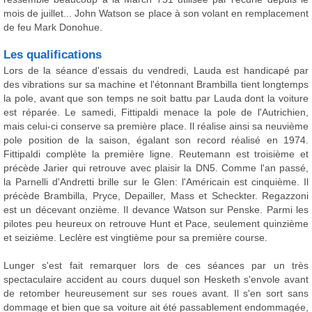
mois de juillet... John Watson se place à son volant en remplacement
de feu Mark Donohue.
Les qualifications
Lors de la séance d'essais du vendredi, Lauda est handicapé par
des vibrations sur sa machine et l'étonnant Brambilla tient longtemps
la pole, avant que son temps ne soit battu par Lauda dont la voiture
est réparée. Le samedi, Fittipaldi menace la pole de l'Autrichien,
mais celui-ci conserve sa première place. Il réalise ainsi sa neuvième
pole position de la saison, égalant son record réalisé en 1974.
Fittipaldi complète la première ligne. Reutemann est troisième et
précède Jarier qui retrouve avec plaisir la DN5. Comme l'an passé,
la Parnelli d'Andretti brille sur le Glen: l'Américain est cinquième. Il
précède Brambilla, Pryce, Depailler, Mass et Scheckter. Regazzoni
est un décevant onzième. Il devance Watson sur Penske. Parmi les
pilotes peu heureux on retrouve Hunt et Pace, seulement quinzième
et seizième. Leclère est vingtième pour sa première course.
Lunger s'est fait remarquer lors de ces séances par un très
spectaculaire accident au cours duquel son Hesketh s'envole avant
de retomber heureusement sur ses roues avant. Il s'en sort sans
dommage et bien que sa voiture ait été passablement endommagée,