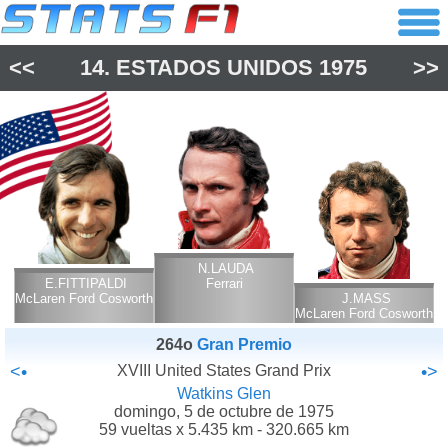
<<
14.
ESTADOS UNIDOS
1975
>>
N.LAUDA
E.FITTIPALDI
Ferrari
McLaren Ford Cosworth
J.MASS
McLaren Ford Cosworth
264o
Gran Premio
<•
XVIII United States Grand Prix
•>
Watkins Glen
domingo, 5 de octubre de 1975
59 vueltas x 5.435 km - 320.665 km