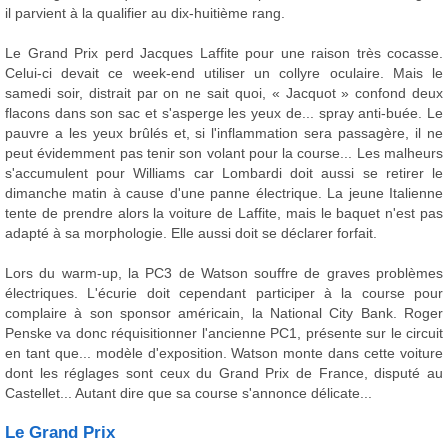
il parvient à la qualifier au dix-huitième rang.
Le Grand Prix perd Jacques Laffite pour une raison très cocasse.
Celui-ci devait ce week-end utiliser un collyre oculaire. Mais le
samedi soir, distrait par on ne sait quoi, « Jacquot » confond deux
flacons dans son sac et s'asperge les yeux de... spray anti-buée. Le
pauvre a les yeux brûlés et, si l'inflammation sera passagère, il ne
peut évidemment pas tenir son volant pour la course... Les malheurs
s'accumulent pour Williams car Lombardi doit aussi se retirer le
dimanche matin à cause d'une panne électrique. La jeune Italienne
tente de prendre alors la voiture de Laffite, mais le baquet n'est pas
adapté à sa morphologie. Elle aussi doit se déclarer forfait.
Lors du warm-up, la PC3 de Watson souffre de graves problèmes
électriques. L'écurie doit cependant participer à la course pour
complaire à son sponsor américain, la National City Bank. Roger
Penske va donc réquisitionner l'ancienne PC1, présente sur le circuit
en tant que... modèle d'exposition. Watson monte dans cette voiture
dont les réglages sont ceux du Grand Prix de France, disputé au
Castellet... Autant dire que sa course s'annonce délicate...
Le Grand Prix