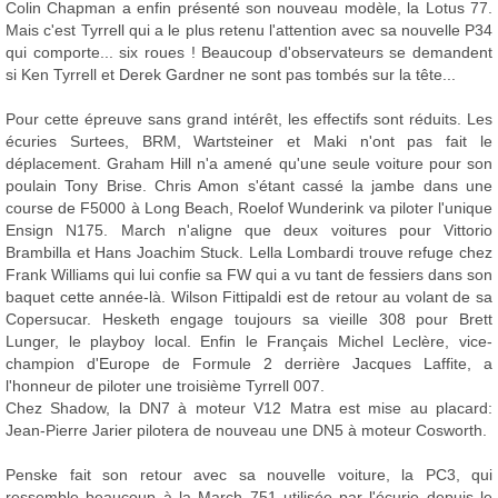
Colin Chapman a enfin présenté son nouveau modèle, la Lotus 77.
Mais c'est Tyrrell qui a le plus retenu l'attention avec sa nouvelle P34
qui comporte... six roues ! Beaucoup d'observateurs se demandent
si Ken Tyrrell et Derek Gardner ne sont pas tombés sur la tête...
Pour cette épreuve sans grand intérêt, les effectifs sont réduits. Les
écuries Surtees, BRM, Wartsteiner et Maki n'ont pas fait le
déplacement. Graham Hill n'a amené qu'une seule voiture pour son
poulain Tony Brise. Chris Amon s'étant cassé la jambe dans une
course de F5000 à Long Beach, Roelof Wunderink va piloter l'unique
Ensign N175. March n'aligne que deux voitures pour Vittorio
Brambilla et Hans Joachim Stuck. Lella Lombardi trouve refuge chez
Frank Williams qui lui confie sa FW qui a vu tant de fessiers dans son
baquet cette année-là. Wilson Fittipaldi est de retour au volant de sa
Copersucar. Hesketh engage toujours sa vieille 308 pour Brett
Lunger, le playboy local. Enfin le Français Michel Leclère, vice-
champion d'Europe de Formule 2 derrière Jacques Laffite, a
l'honneur de piloter une troisième Tyrrell 007.
Chez Shadow, la DN7 à moteur V12 Matra est mise au placard:
Jean-Pierre Jarier pilotera de nouveau une DN5 à moteur Cosworth.
Penske fait son retour avec sa nouvelle voiture, la PC3, qui
ressemble beaucoup à la March 751 utilisée par l'écurie depuis le