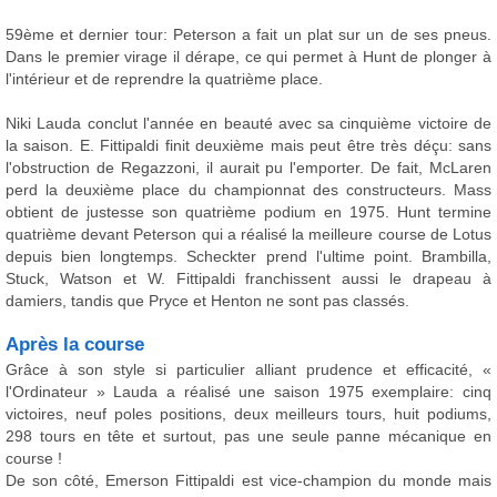
59ème et dernier tour: Peterson a fait un plat sur un de ses pneus.
Dans le premier virage il dérape, ce qui permet à Hunt de plonger à
l'intérieur et de reprendre la quatrième place.
Niki Lauda conclut l'année en beauté avec sa cinquième victoire de
la saison. E. Fittipaldi finit deuxième mais peut être très déçu: sans
l'obstruction de Regazzoni, il aurait pu l'emporter. De fait, McLaren
perd la deuxième place du championnat des constructeurs. Mass
obtient de justesse son quatrième podium en 1975. Hunt termine
quatrième devant Peterson qui a réalisé la meilleure course de Lotus
depuis bien longtemps. Scheckter prend l'ultime point. Brambilla,
Stuck, Watson et W. Fittipaldi franchissent aussi le drapeau à
damiers, tandis que Pryce et Henton ne sont pas classés.
Après la course
Grâce à son style si particulier alliant prudence et efficacité, «
l'Ordinateur » Lauda a réalisé une saison 1975 exemplaire: cinq
victoires, neuf poles positions, deux meilleurs tours, huit podiums,
298 tours en tête et surtout, pas une seule panne mécanique en
course !
De son côté, Emerson Fittipaldi est vice-champion du monde mais