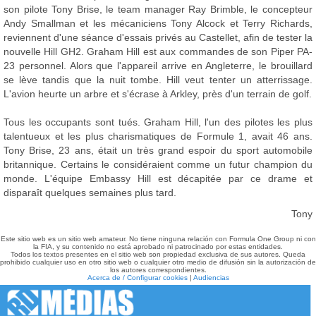
son pilote Tony Brise, le team manager Ray Brimble, le concepteur
Andy Smallman et les mécaniciens Tony Alcock et Terry Richards,
reviennent d'une séance d'essais privés au Castellet, afin de tester la
nouvelle Hill GH2. Graham Hill est aux commandes de son Piper PA-
23 personnel. Alors que l'appareil arrive en Angleterre, le brouillard
se lève tandis que la nuit tombe. Hill veut tenter un atterrissage.
L'avion heurte un arbre et s'écrase à Arkley, près d'un terrain de golf.
Tous les occupants sont tués. Graham Hill, l'un des pilotes les plus
talentueux et les plus charismatiques de Formule 1, avait 46 ans.
Tony Brise, 23 ans, était un très grand espoir du sport automobile
britannique. Certains le considéraient comme un futur champion du
monde. L'équipe Embassy Hill est décapitée par ce drame et
disparaît quelques semaines plus tard.
Tony
Este sitio web es un sitio web amateur. No tiene ninguna relación con Formula One Group ni con
la FIA, y su contenido no está aprobado ni patrocinado por estas entidades.
Todos los textos presentes en el sitio web son propiedad exclusiva de sus autores. Queda
prohibido cualquier uso en otro sitio web o cualquier otro medio de difusión sin la autorización de
los autores correspondientes.
Acerca de / Configurar cookies
|
Audiencias