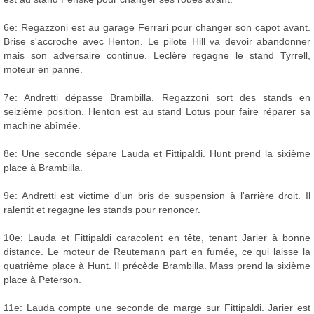
6e: Regazzoni est au garage Ferrari pour changer son capot avant.
Brise s'accroche avec Henton. Le pilote Hill va devoir abandonner
mais son adversaire continue. Leclère regagne le stand Tyrrell,
moteur en panne.
7e: Andretti dépasse Brambilla. Regazzoni sort des stands en
seizième position. Henton est au stand Lotus pour faire réparer sa
machine abîmée.
8e: Une seconde sépare Lauda et Fittipaldi. Hunt prend la sixième
place à Brambilla.
9e: Andretti est victime d'un bris de suspension à l'arrière droit. Il
ralentit et regagne les stands pour renoncer.
10e: Lauda et Fittipaldi caracolent en tête, tenant Jarier à bonne
distance. Le moteur de Reutemann part en fumée, ce qui laisse la
quatrième place à Hunt. Il précède Brambilla. Mass prend la sixième
place à Peterson.
11e: Lauda compte une seconde de marge sur Fittipaldi. Jarier est