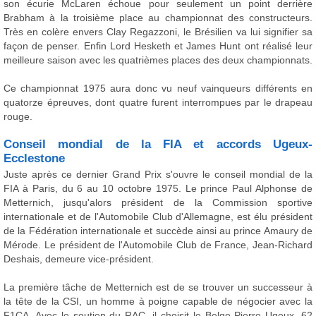
son écurie McLaren échoue pour seulement un point derrière
Brabham à la troisième place au championnat des constructeurs.
Très en colère envers Clay Regazzoni, le Brésilien va lui signifier sa
façon de penser. Enfin Lord Hesketh et James Hunt ont réalisé leur
meilleure saison avec les quatrièmes places des deux championnats.
Ce championnat 1975 aura donc vu neuf vainqueurs différents en
quatorze épreuves, dont quatre furent interrompues par le drapeau
rouge.
Conseil mondial de la FIA et accords Ugeux-
Ecclestone
Juste après ce dernier Grand Prix s'ouvre le conseil mondial de la
FIA à Paris, du 6 au 10 octobre 1975. Le prince Paul Alphonse de
Metternich, jusqu'alors président de la Commission sportive
internationale et de l'Automobile Club d'Allemagne, est élu président
de la Fédération internationale et succède ainsi au prince Amaury de
Mérode. Le président de l'Automobile Club de France, Jean-Richard
Deshais, demeure vice-président.
La première tâche de Metternich est de se trouver un successeur à
la tête de la CSI, un homme à poigne capable de négocier avec la
F1CA. Avec le soutien du RAC, il choisit le Belge Pierre Ugeux, 62