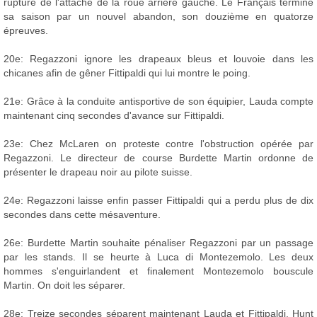
rupture de l'attache de la roue arrière gauche. Le Français termine
sa saison par un nouvel abandon, son douzième en quatorze
épreuves.
20e: Regazzoni ignore les drapeaux bleus et louvoie dans les
chicanes afin de gêner Fittipaldi qui lui montre le poing.
21e: Grâce à la conduite antisportive de son équipier, Lauda compte
maintenant cinq secondes d'avance sur Fittipaldi.
23e: Chez McLaren on proteste contre l'obstruction opérée par
Regazzoni. Le directeur de course Burdette Martin ordonne de
présenter le drapeau noir au pilote suisse.
24e: Regazzoni laisse enfin passer Fittipaldi qui a perdu plus de dix
secondes dans cette mésaventure.
26e: Burdette Martin souhaite pénaliser Regazzoni par un passage
par les stands. Il se heurte à Luca di Montezemolo. Les deux
hommes s'enguirlandent et finalement Montezemolo bouscule
Martin. On doit les séparer.
28e: Treize secondes séparent maintenant Lauda et Fittipaldi. Hunt