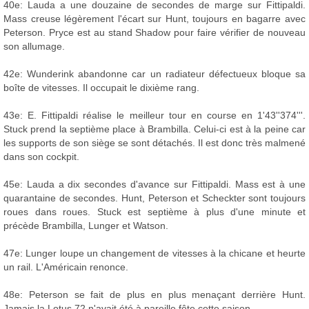
40e: Lauda a une douzaine de secondes de marge sur Fittipaldi.
Mass creuse légèrement l'écart sur Hunt, toujours en bagarre avec
Peterson. Pryce est au stand Shadow pour faire vérifier de nouveau
son allumage.
42e: Wunderink abandonne car un radiateur défectueux bloque sa
boîte de vitesses. Il occupait le dixième rang.
43e: E. Fittipaldi réalise le meilleur tour en course en 1'43''374'''.
Stuck prend la septième place à Brambilla. Celui-ci est à la peine car
les supports de son siège se sont détachés. Il est donc très malmené
dans son cockpit.
45e: Lauda a dix secondes d'avance sur Fittipaldi. Mass est à une
quarantaine de secondes. Hunt, Peterson et Scheckter sont toujours
roues dans roues. Stuck est septième à plus d'une minute et
précède Brambilla, Lunger et Watson.
47e: Lunger loupe un changement de vitesses à la chicane et heurte
un rail. L'Américain renonce.
48e: Peterson se fait de plus en plus menaçant derrière Hunt.
Jamais la Lotus 72 n'avait été à pareille fête cette saison...