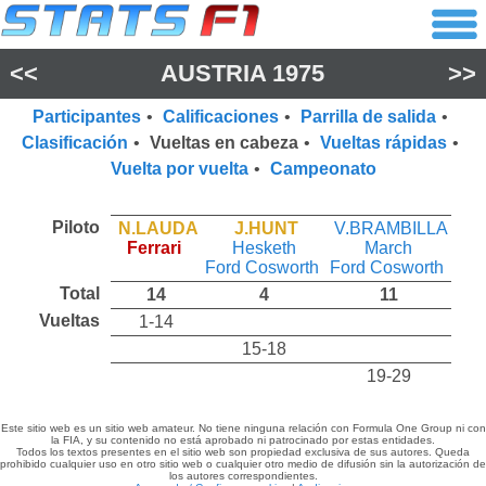
<<
AUSTRIA 1975
>>
Participantes
•
Calificaciones
•
Parrilla de salida
•
Clasificación
•
Vueltas en cabeza
•
Vueltas rápidas
•
Vuelta por vuelta
•
Campeonato
Piloto
N.LAUDA
J.HUNT
V.BRAMBILLA
Ferrari
Hesketh
March
Ford Cosworth
Ford Cosworth
Total
14
4
11
Vueltas
1-14
15-18
19-29
Este sitio web es un sitio web amateur. No tiene ninguna relación con Formula One Group ni con
la FIA, y su contenido no está aprobado ni patrocinado por estas entidades.
Todos los textos presentes en el sitio web son propiedad exclusiva de sus autores. Queda
prohibido cualquier uso en otro sitio web o cualquier otro medio de difusión sin la autorización de
los autores correspondientes.