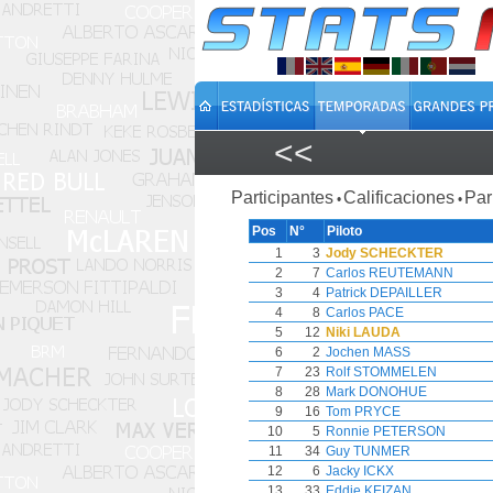
<<
Participantes
Calificaciones
Par
•
•
Pos
N°
Piloto
1
3
Jody SCHECKTER
2
7
Carlos REUTEMANN
3
4
Patrick DEPAILLER
4
8
Carlos PACE
5
12
Niki LAUDA
6
2
Jochen MASS
7
23
Rolf STOMMELEN
8
28
Mark DONOHUE
9
16
Tom PRYCE
10
5
Ronnie PETERSON
11
34
Guy TUNMER
12
6
Jacky ICKX
13
33
Eddie KEIZAN