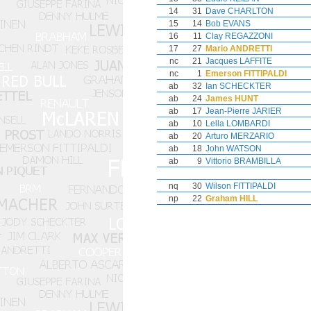
14
31
Dave CHARLTON
15
14
Bob EVANS
16
11
Clay REGAZZONI
17
27
Mario ANDRETTI
nc
21
Jacques LAFFITE
nc
1
Emerson FITTIPALDI
ab
32
Ian SCHECKTER
ab
24
James HUNT
ab
17
Jean-Pierre JARIER
ab
10
Lella LOMBARDI
ab
20
Arturo MERZARIO
ab
18
John WATSON
ab
9
Vittorio BRAMBILLA
nq
30
Wilson FITTIPALDI
np
22
Graham HILL