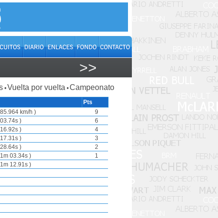
>>
s
Vuelta por vuelta
Campeonato
•
•
Pts
85.964 km/h )
9
03.74s )
6
16.92s )
4
17.31s )
3
28.64s )
2
1m 03.34s )
1
1m 12.91s )