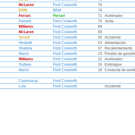
McLaren
Ford Cosworth
76
BRM
BRM
76
Ferrari
Ferrari
71
Acelerador
Parnelli
Ford Cosworth
70
Junta
Williams
Ford Cosworth
69
McLaren
Ford Cosworth
65
Tyrrell
Ford Cosworth
55
Accidente
Hesketh
Ford Cosworth
53
Alimentación
Shadow
Ford Cosworth
37
Recalentamiento
March
Ford Cosworth
23
Presión de gasoli
Williams
Ford Cosworth
22
Acelerador
Surtees
Ford Cosworth
19
Embrague
March
Ford Cosworth
16
Conducta de aceit
Copersucar
Ford Cosworth
Lola
Ford Cosworth
Accidente