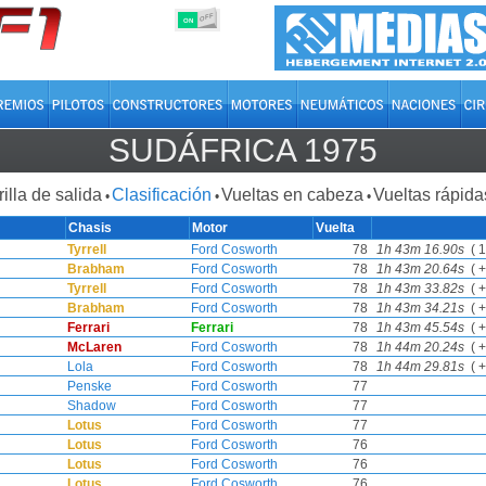
OFF
ON
SUDÁFRICA 1975
rilla de salida
Clasificación
Vueltas en cabeza
Vueltas rápida
•
•
•
Chasis
Motor
Vuelta
Tyrrell
Ford Cosworth
78
1h 43m 16.90s
( 1
Brabham
Ford Cosworth
78
1h 43m 20.64s
( +
Tyrrell
Ford Cosworth
78
1h 43m 33.82s
( +
Brabham
Ford Cosworth
78
1h 43m 34.21s
( +
Ferrari
Ferrari
78
1h 43m 45.54s
( +
McLaren
Ford Cosworth
78
1h 44m 20.24s
( +
Lola
Ford Cosworth
78
1h 44m 29.81s
( +
Penske
Ford Cosworth
77
Shadow
Ford Cosworth
77
Lotus
Ford Cosworth
77
Lotus
Ford Cosworth
76
Lotus
Ford Cosworth
76
Lotus
Ford Cosworth
76