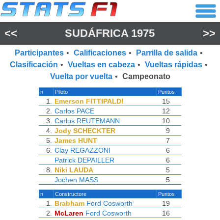
<<
SUDÁFRICA 1975
>>
Participantes
•
Calificaciones
•
Parrilla de salida
•
Clasificación
•
Vueltas en cabeza
•
Vueltas rápidas
•
Vuelta por vuelta
•
Campeonato
n
Piloto
Puntos
1.
Emerson FITTIPALDI
15
2.
Carlos PACE
12
3.
Carlos REUTEMANN
10
4.
Jody SCHECKTER
9
5.
James HUNT
7
6.
Clay REGAZZONI
6
Patrick DEPAILLER
6
8.
Niki LAUDA
5
Jochen MASS
5
n
Constructore
Puntos
1.
Brabham
Ford Cosworth
19
2.
McLaren
Ford Cosworth
16