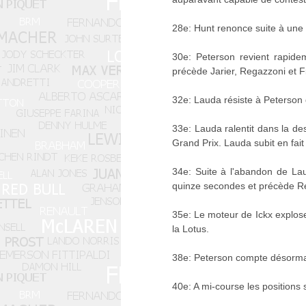
28e: Hunt renonce suite à une 
30e: Peterson revient rapide
précède Jarier, Regazzoni et Fit
32e: Lauda résiste à Peterson 
33e: Lauda ralentit dans la de
Grand Prix. Lauda subit en fai
34e: Suite à l'abandon de La
quinze secondes et précède Reg
35e: Le moteur de Ickx explose 
la Lotus.
38e: Peterson compte désorma
40e: A mi-course les positions 