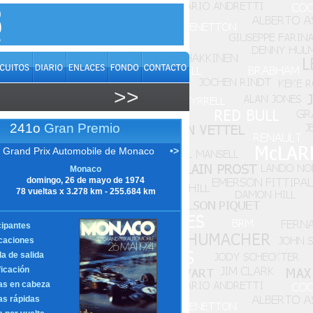
>>
241o
Gran Premio
 Grand Prix Automobile de Monaco
•>
Monaco
domingo, 26 de mayo de 1974
78 vueltas x 3.278 km - 255.684 km
cipantes
icaciones
la de salida
ficación
as en cabeza
as rápidas