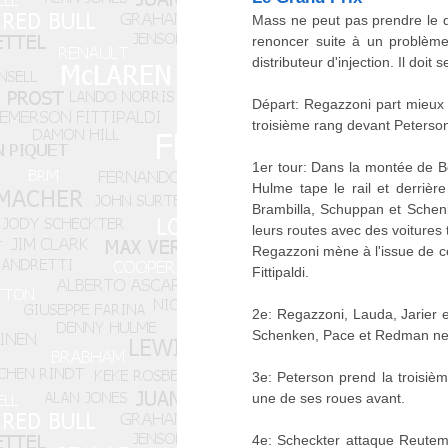
Mass ne peut pas prendre le d
renoncer suite à un problème 
distributeur d'injection. Il doit
Départ: Regazzoni part mieux q
troisième rang devant Peterso
1er tour: Dans la montée de Be
Hulme tape le rail et derrière
Brambilla, Schuppan et Schenk
leurs routes avec des voitures
Regazzoni mène à l'issue de c
Fittipaldi.
2e: Regazzoni, Lauda, Jarier e
Schenken, Pace et Redman ne p
3e: Peterson prend la troisiè
une de ses roues avant.
4e: Scheckter attaque Reutema