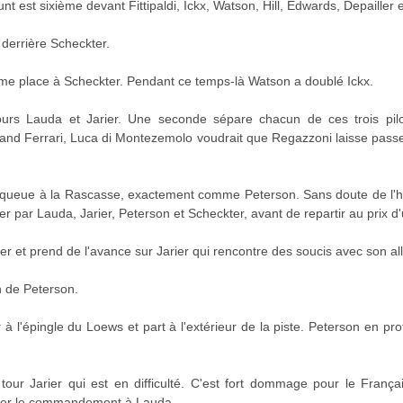
nt est sixième devant Fittipaldi, Ickx, Watson, Hill, Edwards, Depailler 
 derrière Scheckter.
ème place à Scheckter. Pendant ce temps-là Watson a doublé Ickx.
ours Lauda et Jarier. Une seconde sépare chacun de ces trois pilot
tand Ferrari, Luca di Montezemolo voudrait que Regazzoni laisse pass
-queue à la Rascasse, exactement comme Peterson. Sans doute de l'hui
ler par Lauda, Jarier, Peterson et Scheckter, avant de repartir au prix d
r et prend de l'avance sur Jarier qui rencontre des soucis avec son a
n de Peterson.
 l'épingle du Loews et part à l'extérieur de la piste. Peterson en profit
our Jarier qui est en difficulté. C'est fort dommage pour le França
ter le commandement à Lauda.