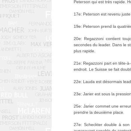
Peterson qui est très rapide. Hu
17e: Peterson est revenu juste
19e: Peterson prend la quatri
20e: Regazzoni contient touj
secondes du leader. Dans le s
plus rapide.
21e: Regazzoni part en tête-à
endroit. Le Suisse se fait doub
22e: Lauda est désormais leade
23e: Jarier est sous la pressio
25e: Jarier commet une erreur à
prendre la deuxième place.
27e: Scheckter double à son t
auparavant capable de contes