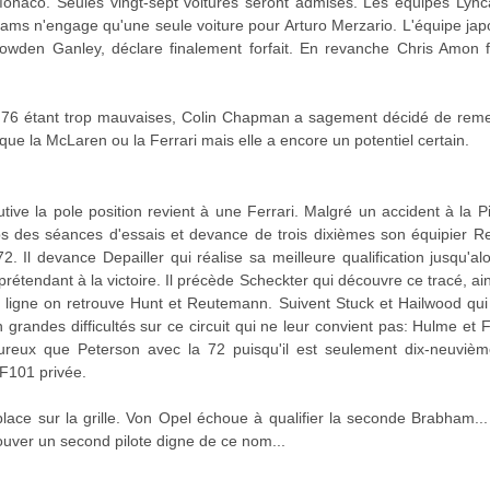
onaco. Seules vingt-sept voitures seront admises. Les équipes Lync
liams n'engage qu'une seule voiture pour Arturo Merzario. L'équipe jap
wden Ganley, déclare finalement forfait. En revanche Chris Amon fa
76 étant trop mauvaises, Colin Chapman a sagement décidé de remett
que la McLaren ou la Ferrari mais elle a encore un potentiel certain.
tive la pole position revient à une Ferrari. Malgré un accident à la Pi
ps des séances d'essais et devance de trois dixièmes son équipier R
72. Il devance Depailler qui réalise sa meilleure qualification jusqu'a
prétendant à la victoire. Il précède Scheckter qui découvre ce tracé, ai
ligne on retrouve Hunt et Reutemann. Suivent Stuck et Hailwood qui 
 grandes difficultés sur ce circuit qui ne leur convient pas: Hulme et
reux que Peterson avec la 72 puisqu'il est seulement dix-neuvièm
AF101 privée.
place sur la grille. Von Opel échoue à qualifier la seconde Brabham...
trouver un second pilote digne de ce nom...