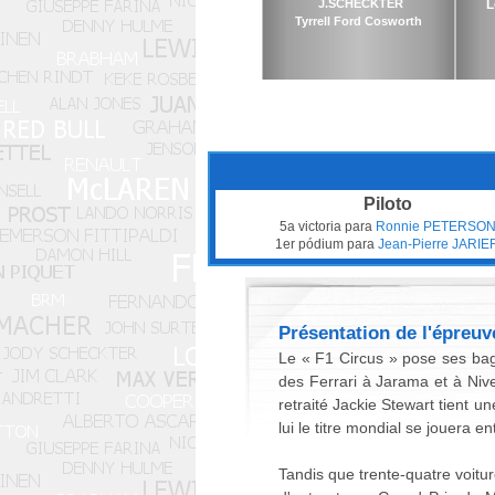
J.SCHECKTER
L
Tyrrell Ford Cosworth
Piloto
5a victoria para
Ronnie PETERSO
1er pódium para
Jean-Pierre JARIE
Présentation de l'épreuv
Le « F1 Circus » pose ses bag
des Ferrari à Jarama et à Nive
retraité Jackie Stewart tient u
lui le titre mondial se jouera e
Tandis que trente-quatre voitu