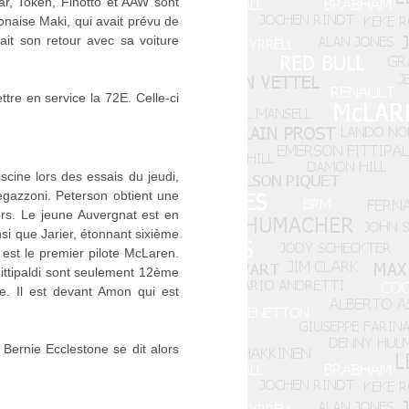
ar, Token, Finotto et AAW sont
onaise Maki, qui avait prévu de
it son retour avec sa voiture
re en service la 72E. Celle-ci
scine lors des essais du jeudi,
egazzoni. Peterson obtient une
lors. Le jeune Auvergnat est en
nsi que Jarier, étonnant sixième
est le premier pilote McLaren.
 Fittipaldi sont seulement 12ème
e. Il est devant Amon qui est
 Bernie Ecclestone se dit alors