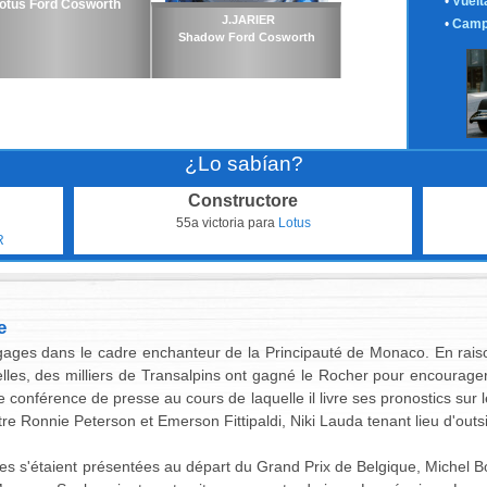
•
Vuelt
otus Ford Cosworth
J.JARIER
•
Camp
Shadow Ford Cosworth
¿Lo sabían?
Constructore
N
55a victoria para
Lotus
R
e
ages dans le cadre enchanteur de la Principauté de Monaco. En rais
lles, des milliers de Transalpins ont gagné le Rocher pour encourager 
ne conférence de presse au cours de laquelle il livre ses pronostics su
ntre Ronnie Peterson et Emerson Fittipaldi, Niki Lauda tenant lieu d'outs
res s'étaient présentées au départ du Grand Prix de Belgique, Michel Bo