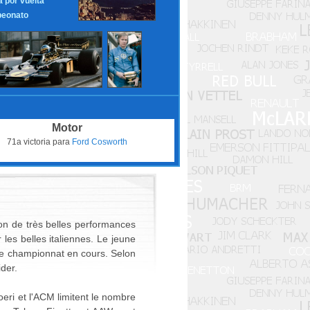
a por vuelta
eonato
Motor
71a victoria para
Ford Cosworth
on de très belles performances
les belles italiennes. Le jeune
r le championnat en cours. Selon
ider.
eri et l'ACM limitent le nombre