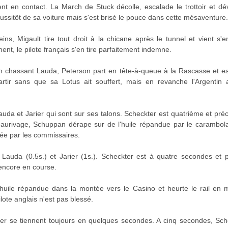
ent en contact. La March de Stuck décolle, escalade le trottoir et dé
 aussitôt de sa voiture mais s'est brisé le pouce dans cette mésaventure.
ins, Migault tire tout droit à la chicane après le tunnel et vient s'
nt, le pilote français s'en tire parfaitement indemne.
en chassant Lauda, Peterson part en tête-à-queue à la Rascasse et e
rtir sans que sa Lotus ait souffert, mais en revanche l'Argentin 
da et Jarier qui sont sur ses talons. Scheckter est quatrième et pré
Beaurivage, Schuppan dérape sur de l'huile répandue par le carambola
ée par les commissaires.
auda (0.5s.) et Jarier (1s.). Scheckter est à quatre secondes et 
encore en course.
'huile répandue dans la montée vers le Casino et heurte le rail en m
lote anglais n'est pas blessé.
er se tiennent toujours en quelques secondes. A cinq secondes, Sch