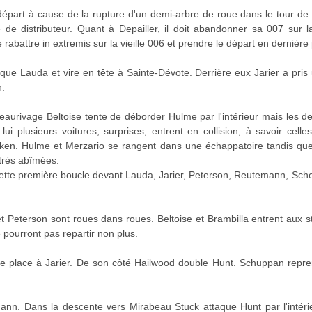
épart à cause de la rupture d'un demi-arbre de roue dans le tour de m
de distributeur. Quant à Depailler, il doit abandonner sa 007 sur la
 se rabattre in extremis sur la vieille 006 et prendre le départ en dernière 
ue Lauda et vire en tête à Sainte-Dévote. Derrière eux Jarier a pris 
n.
aurivage Beltoise tente de déborder Hulme par l'intérieur mais les de
 lui plusieurs voitures, surprises, entrent en collision, à savoir ce
en. Hulme et Merzario se rangent dans une échappatoire tandis que 
 très abîmées.
ette première boucle devant Lauda, Jarier, Peterson, Reutemann, Schec
t Peterson sont roues dans roues. Beltoise et Brambilla entrent aux s
ourront pas repartir non plus.
me place à Jarier. De son côté Hailwood double Hunt. Schuppan repre
nn. Dans la descente vers Mirabeau Stuck attaque Hunt par l'intérieu