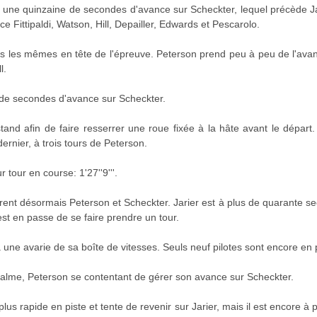
 une quinzaine de secondes d'avance sur Scheckter, lequel précède Ja
 Fittipaldi, Watson, Hill, Depailler, Edwards et Pescarolo.
s les mêmes en tête de l'épreuve. Peterson prend peu à peu de l'avan
l.
 de secondes d'avance sur Scheckter.
tand afin de faire resserrer une roue fixée à la hâte avant le départ.
ernier, à trois tours de Peterson.
 tour en course: 1'27''9'''.
rent désormais Peterson et Scheckter. Jarier est à plus de quarante s
 est en passe de se faire prendre un tour.
une avarie de sa boîte de vitesses. Seuls neuf pilotes sont encore en p
 calme, Peterson se contentant de gérer son avance sur Scheckter.
plus rapide en piste et tente de revenir sur Jarier, mais il est encore à