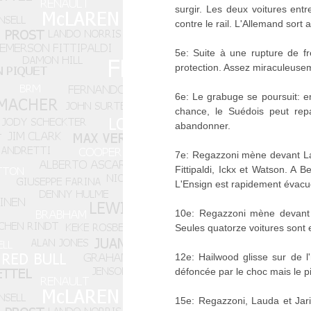
surgir. Les deux voitures entr
contre le rail. L'Allemand sort
5e: Suite à une rupture de fre
protection. Assez miraculeuseme
6e: Le grabuge se poursuit: 
chance, le Suédois peut repa
abandonner.
7e: Regazzoni mène devant Lau
Fittipaldi, Ickx et Watson. A 
L'Ensign est rapidement évacu
10e: Regazzoni mène devant L
Seules quatorze voitures sont 
12e: Hailwood glisse sur de l
défoncée par le choc mais le pi
15e: Regazzoni, Lauda et Jari