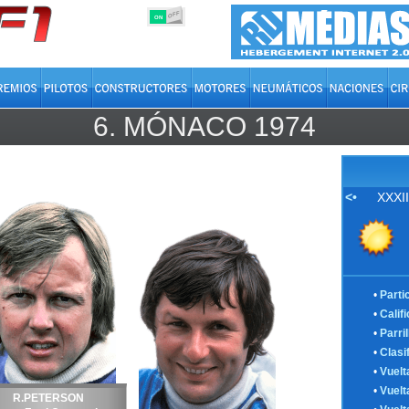
OFF
ON
6.
MÓNACO
1974
<•
XXXII
•
Parti
•
Calif
•
Parril
•
Clasi
•
Vuelt
•
Vuelt
R.PETERSON