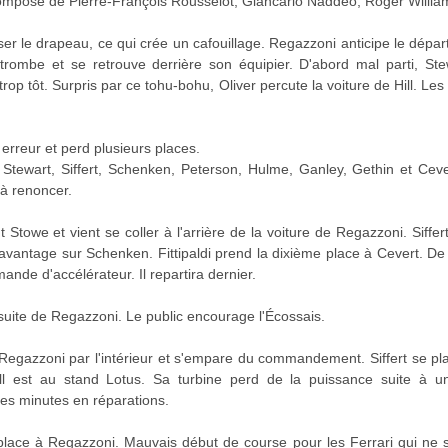
omposé de Pierre-François Rousselot, Giancarlo Naddéo, Roger Willi
ser le drapeau, ce qui crée un cafouillage. Regazzoni anticipe le dépa
ombe et se retrouve derrière son équipier. D'abord mal parti, Stew
ti trop tôt. Surpris par ce tohu-bohu, Oliver percute la voiture de Hill. Le
 erreur et perd plusieurs places.
tewart, Siffert, Schenken, Peterson, Hulme, Ganley, Gethin et Cever
jà renoncer.
Stowe et vient se coller à l'arrière de la voiture de Regazzoni. Siffer
'avantage sur Schenken. Fittipaldi prend la dixième place à Cevert. 
nde d'accélérateur. Il repartira dernier.
rsuite de Regazzoni. Le public encourage l'Écossais.
egazzoni par l'intérieur et s'empare du commandement. Siffert se pla
ell est au stand Lotus. Sa turbine perd de la puissance suite à un
ues minutes en réparations.
 place à Regazzoni. Mauvais début de course pour les Ferrari qui n