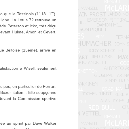
ue le Tessinois (1' 18'' 1''').
e ligne. La Lotus 72 retrouve un
ède Peterson et Ickx, très déçu
 devant Hulme, Amon et Cevert.
ue Beltoise (15ème), arrivé en
isfaction à Wisell, seulement
ipes, en particulier de Ferrari.
oxer italien... Elle soupçonne
e devant la Commission sportive
tée au sprint par Dave Walker