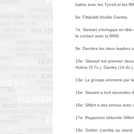
battre avec les Tyrrell et les B
6e: Fittipaldi double Ganley.
7e: Stewart s'échappe en tête d
le contact avec la BRM.
9e: Derrière les deux leaders 
10e: Stewart est premier devant
Hulme (9.7s.), Ganley (14.4s.),
13e: Le groupe emmené par les 
15e: Stewart a huit secondes d
16e: Siffert a des ennuis avec 
17e: Regazzoni déborde Siffert
19e: Gethin s'arrête au stand