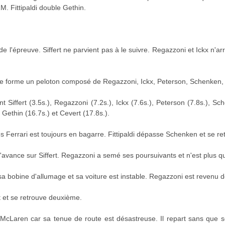
RM. Fittipaldi double Gethin.
e l'épreuve. Siffert ne parvient pas à le suivre. Regazzoni et Ickx n'a
se forme un peloton composé de Regazzoni, Ickx, Peterson, Schenken, H
 Siffert (3.5s.), Regazzoni (7.2s.), Ickx (7.6s.), Peterson (7.8s.), Schen
 Gethin (16.7s.) et Cevert (17.8s.).
Ferrari est toujours en bagarre. Fittipaldi dépasse Schenken et se re
'avance sur Siffert. Regazzoni a semé ses poursuivants et n'est plus 
sa bobine d'allumage et sa voiture est instable. Regazzoni est revenu de
 et se retrouve deuxième.
 McLaren car sa tenue de route est désastreuse. Il repart sans que s