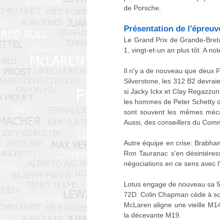
de Porsche.
Présentation de l'épreuv
Le Grand Prix de Grande-Breta
1, vingt-et-un an plus tôt. A n
Il n'y a de nouveau que deux Fe
Silverstone, les 312 B2 devrai
si Jacky Ickx et Clay Regazzon
les hommes de Peter Schetty d
sont souvent les mêmes mécan
Aussi, des conseillers du Comm
Autre équipe en crise: Brabham,
Ron Tauranac s'en désintéresse
négociations en ce sens avec l
Lotus engage de nouveau sa 56B
72D. Colin Chapman cède à son
McLaren aligne une vieille M1
la décevante M19.