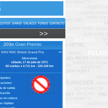
>>
203o
Gran Premio
XXIV RAC British Grand Prix
•>
Silverstone
sábado, 17 de julio de 1971
68 vueltas x 4.711 km - 320.348 km
cipantes
icaciones
la de salida
ficación
as en cabeza
as rápidas