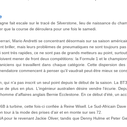
e
gne fait escale sur le tracé de Silverstone, lieu de naissance du c
oter que la course de déroulera pour une fois le samedi.
rrari, Mario Andretti se concentrant désormais sur sa saison américain
ent briller, mais leurs problèmes de pneumatiques ne sont toujours pas 
i sont très rapides, ce ne sont pas de grands metteurs au point, surtou
oivent mener de front deux compétitions: la Formule 1 et le champi
iciens qui travaillent dans chaque catégorie. Cette dispersion des 
endatore commencent à penser qu'il vaudrait peut-être mieux se consac
 qui n'a pas inscrit un seul point depuis le début de la saison. La BT
 de plus en plus. L'ingénieur australien désire vendre l'écurie. Dep
'homme d'affaires anglais Bernie Ecclestone. En ce début d'été, un ac
 à turbine, cette fois-ci confiée à Reine Wisell. Le Sud-Africain Dave
 tour à la mode des prises d'air et en monte sur ses 72.
4A pour le revenant Jackie Oliver, tandis que Denny Hulme et Peter Ge