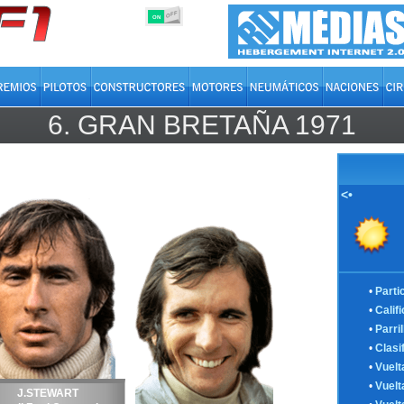
OFF
ON
6.
GRAN BRETAÑA
1971
<•
•
Parti
•
Calif
•
Parril
•
Clasi
•
Vuelt
•
Vuelt
J.STEWART