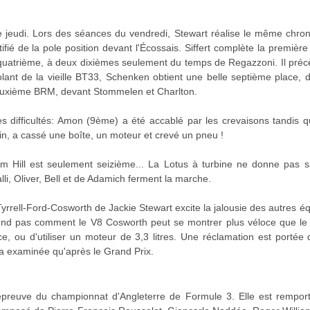
e jeudi. Lors des séances du vendredi, Stewart réalise le même chrono q
ifié de la pole position devant l'Écossais. Siffert complète la premièr
st quatrième, à deux dixièmes seulement du temps de Regazzoni. Il préc
olant de la vieille BT33, Schenken obtient une belle septième place,
euxième BRM, devant Stommelen et Charlton.
 difficultés: Amon (9ème) a été accablé par les crevaisons tandis q
atin, a cassé une boîte, un moteur et crevé un pneu !
 Hill est seulement seizième... La Lotus à turbine ne donne pas sat
li, Oliver, Bell et de Adamich ferment la marche.
rrell-Ford-Cosworth de Jackie Stewart excite la jalousie des autres équ
nd pas comment le V8 Cosworth peut se montrer plus véloce que le B
ce, ou d'utiliser un moteur de 3,3 litres. Une réclamation est porté
era examinée qu'après le Grand Prix.
'épreuve du championnat d'Angleterre de Formule 3. Elle est rempor