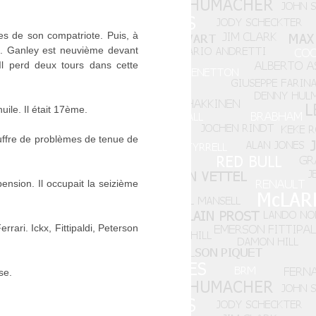
es de son compatriote. Puis, à
me. Ganley est neuvième devant
l perd deux tours dans cette
uile. Il était 17ème.
ouffre de problèmes de tenue de
nsion. Il occupait la seizième
rari. Ickx, Fittipaldi, Peterson
se.