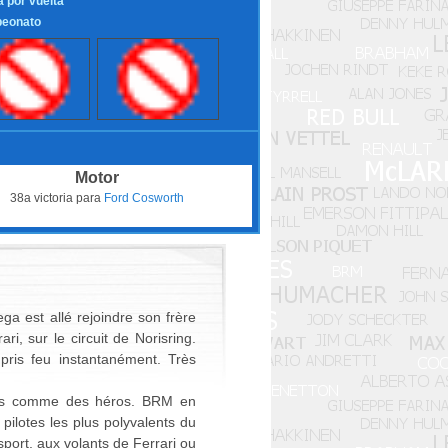
a por vuelta
eonato
Motor
38a victoria para
Ford Cosworth
ega est allé rejoindre son frère
i, sur le circuit de Norisring.
pris feu instantanément. Très
érés comme des héros. BRM en
pilotes les plus polyvalents du
sport, aux volants de Ferrari ou