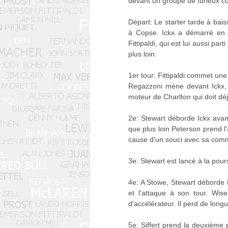
devant un groupe de furieux c
Départ: Le starter tarde à bais
à Copse. Ickx a démarré en tr
Fittipaldi, qui est lui aussi par
plus loin.
1er tour: Fittipaldi commet une
Regazzoni mène devant Ickx, S
moteur de Charlton qui doit dé
2e: Stewart déborde Ickx avant 
que plus loin Peterson prend l
cause d'un souci avec sa comma
3e: Stewart est lancé à la pou
4e: A Stowe, Stewart déborde R
et l'attaque à son tour. Wis
d'accélérateur. Il perd de long
5e: Siffert prend la deuxième