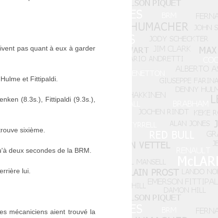
rrivent pas quant à eux à garder
ulme et Fittipaldi.
ken (8.3s.), Fittipaldi (9.3s.),
trouve sixième.
qu'à deux secondes de la BRM.
rrière lui.
es mécaniciens aient trouvé la