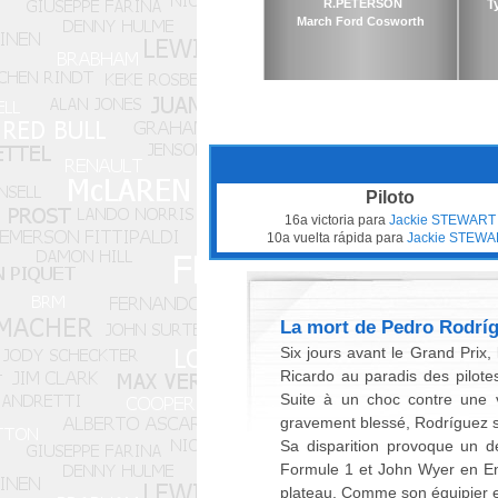
R.PETERSON
T
March Ford Cosworth
Piloto
16a victoria para
Jackie STEWART
10a vuelta rápida para
Jackie STEWA
La mort de Pedro Rodrí
Six jours avant le Grand Prix, 
Ricardo au paradis des pilotes
Suite à un choc contre une v
gravement blessé, Rodríguez s
Sa disparition provoque un d
Formule 1 et John Wyer en Endu
plateau. Comme son équipier et 