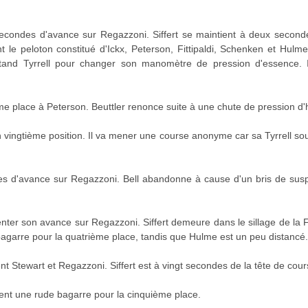
econdes d'avance sur Regazzoni. Siffert se maintient à deux second
t le peloton constitué d'Ickx, Peterson, Fittipaldi, Schenken et Hul
tand Tyrrell pour changer son manomètre de pression d'essence. I
ème place à Peterson. Beuttler renonce suite à une chute de pression d'h
n vingtième position. Il va mener une course anonyme car sa Tyrrell s
s d'avance sur Regazzoni. Bell abandonne à cause d'un bris de suspe
er son avance sur Regazzoni. Siffert demeure dans le sillage de la Fer
agarre pour la quatrième place, tandis que Hulme est un peu distancé.
t Stewart et Regazzoni. Siffert est à vingt secondes de la tête de cour
nent une rude bagarre pour la cinquième place.