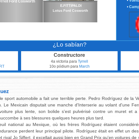
•
Vuelt
yrrell Ford Cosworth
E.FITTIPALDI
•
Camp
Lotus Ford Cosworth
¿Lo sabían?
Constructore
4a victoria para
Tyrrell
RT
10o pódium para
March
guez
le sport automobile a fait une terrible perte. Pedro Rodríguez de la V
. Le Mexicain disputait une manche d'Interserie au volant d'une Ferrar
oiture plus lente, son bolide s'est pulvérisé contre un muret et a 
uccombe à ses blessures quelques heures plus tard.
euil national au Mexique, où les frères Rodríguez étaient consid
rance perdent leur principal pilote. Rodríguez était en effet un des 
rival Jo Siffert, il excellait aussi bien en Grand Prix qu'en voitures de 