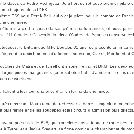
le décès de Pedro Rodríguez. Jo Siffert se retrouve premier pilote d
tente toujours de la P153.
ième TS9 pour Derek Bell, qui a déjà piloté pour le compte de l'ancie
une cheminée.
 été mis à pied à cause de ses piètres performances, et aussi parce q
re sa 711 à moteur Cosworth, tandis qu'Andrea de Adamich conserve cel
uctueuses, le Britannique Mike Beuttler, 31 ans, se présente enfin au 
ncée par des amis hommes d'affaires londoniens, Clarke, Mordaunt et G
oucliers de Matra et de Tyrrell ont inspiré Ferrari et BRM. Les deux é
 larges pièces triangulaires (ou « sabots ») afin d'améliorer le flux d
ours de week-end.
ffichent à leur tour une prise d'air en forme de cheminée.
très décevant, Matra tente de redresser la barre. L'ingénieur motorist
 plus fermé entre les soupapes et les circuits d'admission plus directs. 
uveau pneu slick, le B28, qui n'améliore pas la tenue de route des Fer
ce à Tyrrell et à Jackie Stewart, sa firme domine le championnat du mo