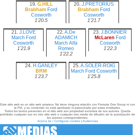
19.
G.HILL
20.
J.PRETORIUS
Brabham
Ford
Brabham
Ford
Cosworth
Cosworth
1'20.5
1'21.7
21.
J.LOVE
22.
A.De
23.
J.BONNIER
March
Ford
ADAMICH
McLaren
Ford
Cosworth
March
Alfa
Cosworth
1'21.9
Romeo
1'22.3
1'22.2
24.
H.GANLEY
25.
A.SOLER-ROIG
BRM
March
Ford Cosworth
1'23.7
1'25.8
Este sitio web es un sitio web amateur. No tiene ninguna relación con Formula One Group ni con
la FIA, y su contenido no está aprobado ni patrocinado por estas entidades.
Todos los textos presentes en el sitio web son propiedad exclusiva de sus autores. Queda
prohibido cualquier uso en otro sitio web o cualquier otro medio de difusión sin la autorización de
los autores correspondientes.
Acerca de / Configurar cookies
|
Audiencias