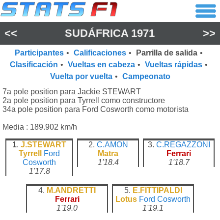
<<
SUDÁFRICA 1971
>>
Participantes
•
Calificaciones
•
Parrilla de salida
•
Clasificación
•
Vueltas en cabeza
•
Vueltas rápidas
•
Vuelta por vuelta
•
Campeonato
7a pole position para Jackie STEWART
2a pole position para Tyrrell como constructore
34a pole position para Ford Cosworth como motorista
Media : 189.902 km/h
1
.
J.STEWART
2.
C.AMON
3.
C.REGAZZONI
Tyrrell
Ford
Matra
Ferrari
Cosworth
1'18.4
1'18.7
1'17.8
4.
M.ANDRETTI
5.
E.FITTIPALDI
Ferrari
Lotus
Ford Cosworth
1'19.0
1'19.1