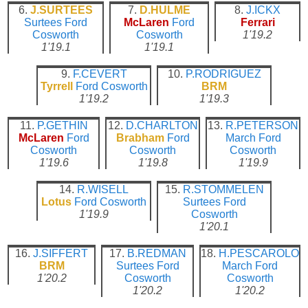
6.
J.SURTEES
7.
D.HULME
8.
J.ICKX
Surtees
Ford
McLaren
Ford
Ferrari
Cosworth
Cosworth
1'19.2
1'19.1
1'19.1
9.
F.CEVERT
10.
P.RODRIGUEZ
Tyrrell
Ford Cosworth
BRM
1'19.2
1'19.3
11.
P.GETHIN
12.
D.CHARLTON
13.
R.PETERSON
McLaren
Ford
Brabham
Ford
March
Ford
Cosworth
Cosworth
Cosworth
1'19.6
1'19.8
1'19.9
14.
R.WISELL
15.
R.STOMMELEN
Lotus
Ford Cosworth
Surtees
Ford
1'19.9
Cosworth
1'20.1
16.
J.SIFFERT
17.
B.REDMAN
18.
H.PESCAROLO
BRM
Surtees
Ford
March
Ford
1'20.2
Cosworth
Cosworth
1'20.2
1'20.2