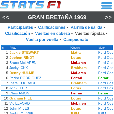
<<
GRAN BRETAÑA 1969
>>
Participantes
•
Calificaciones
•
Parrilla de salida
•
Clasificación
•
Vueltas en cabeza
•
Vueltas rápidas
•
Vuelta por vuelta
•
Campeonato
n
Piloto
Chasis
Motor
1
Jackie STEWART
Matra
Ford Cos
2
Jochen RINDT
Lotus
Ford Cos
3
Bruce McLAREN
McLaren
Ford Cos
4
Jacky ICKX
Brabham
Ford Cos
5
Denny HULME
McLaren
Ford Cos
6
Pedro RODRIGUEZ
Ferrari
Ferrari
7
Piers COURAGE
Brabham
Ford Cos
8
Jo SIFFERT
Lotus
Ford Cos
9
Chris AMON
Ferrari
Ferrari
10
Graham HILL
Lotus
Ford Cos
11
Vic ELFORD
McLaren
Ford Cos
12
John MILES
Lotus
Ford Cos
13
Jackie OLIVER
BRM
BRM