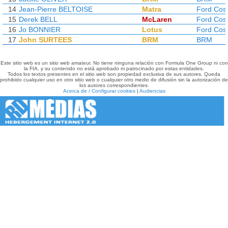
14
Jean-Pierre BELTOISE
Matra
Ford Cos
15
Derek BELL
McLaren
Ford Cos
16
Jo BONNIER
Lotus
Ford Cos
17
John SURTEES
BRM
BRM
Este sitio web es un sitio web amateur. No tiene ninguna relación con Formula One Group ni con
la FIA, y su contenido no está aprobado ni patrocinado por estas entidades.
Todos los textos presentes en el sitio web son propiedad exclusiva de sus autores. Queda
prohibido cualquier uso en otro sitio web o cualquier otro medio de difusión sin la autorización de
los autores correspondientes.
Acerca de / Configurar cookies
|
Audiencias