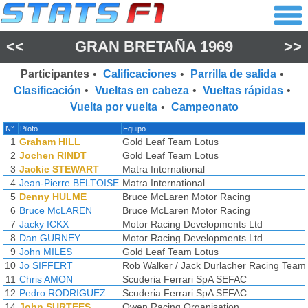
<<
GRAN BRETAÑA 1969
>>
Participantes
•
Calificaciones
•
Parrilla de salida
•
Clasificación
•
Vueltas en cabeza
•
Vueltas rápidas
•
Vuelta por vuelta
•
Campeonato
N°
Piloto
Equipo
1
Graham HILL
Gold Leaf Team Lotus
2
Jochen RINDT
Gold Leaf Team Lotus
3
Jackie STEWART
Matra International
4
Jean-Pierre BELTOISE
Matra International
5
Denny HULME
Bruce McLaren Motor Racing
6
Bruce McLAREN
Bruce McLaren Motor Racing
7
Jacky ICKX
Motor Racing Developments Ltd
8
Dan GURNEY
Motor Racing Developments Ltd
9
John MILES
Gold Leaf Team Lotus
10
Jo SIFFERT
Rob Walker / Jack Durlacher Racing Team
11
Chris AMON
Scuderia Ferrari SpA SEFAC
12
Pedro RODRIGUEZ
Scuderia Ferrari SpA SEFAC
14
John SURTEES
Owen Racing Organisation