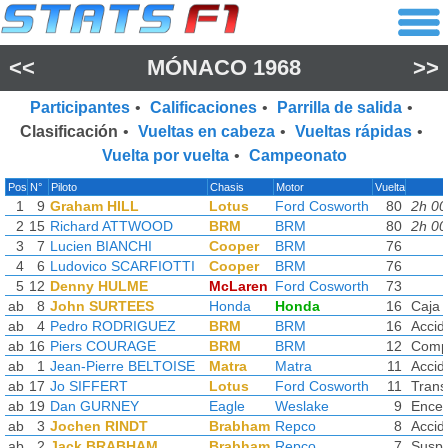
<<
MÓNACO 1968
>>
Participantes
•
Calificaciones
•
Parrilla de salida
•
Clasificación
•
Vueltas en cabeza
•
Vueltas rápidas
•
Vuelta por vuelta
•
Campeonato
Pos
N°
Piloto
Chasis
Motor
Vuelta
1
9
Graham HILL
Lotus
Ford Cosworth
80
2h 00
2
15
Richard ATTWOOD
BRM
BRM
80
2h 00
3
7
Lucien BIANCHI
Cooper
BRM
76
4
6
Ludovico SCARFIOTTI
Cooper
BRM
76
5
12
Denny HULME
McLaren
Ford Cosworth
73
ab
8
John SURTEES
Honda
Honda
16
Caja 
ab
4
Pedro RODRIGUEZ
BRM
BRM
16
Accid
ab
16
Piers COURAGE
BRM
BRM
12
Compo
ab
1
Jean-Pierre BELTOISE
Matra
Matra
11
Accid
ab
17
Jo SIFFERT
Lotus
Ford Cosworth
11
Trans
ab
19
Dan GURNEY
Eagle
Weslake
9
Encen
ab
3
Jochen RINDT
Brabham
Repco
8
Accid
ab
2
Jack BRABHAM
Brabham
Repco
7
Suspe