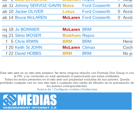
ab
11
Johnny SERVOZ-GAVIN
Matra
Ford Cosworth
3
Accid
ab
10
Jackie OLIVER
Lotus
Ford Cosworth
0
Accid
ab
14
Bruce McLAREN
McLaren
Ford Cosworth
0
Accid
nq
18
Jo BONNIER
McLaren
BRM
nq
21
Silvio MOSER
Brabham
Repco
f
5
Chris IRWIN
BRM
BRM
Herid
f
20
Keith St JOHN
McLaren
Climax
Coche
f
22
David HOBBS
BRM
BRM
No par
Este sitio web es un sitio web amateur. No tiene ninguna relación con Formula One Group ni con
la FIA, y su contenido no está aprobado ni patrocinado por estas entidades.
Todos los textos presentes en el sitio web son propiedad exclusiva de sus autores. Queda
prohibido cualquier uso en otro sitio web o cualquier otro medio de difusión sin la autorización de
los autores correspondientes.
Acerca de / Configurar cookies
|
Audiencias