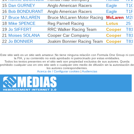
15
Dan GURNEY
Anglo American Racers
Eagle
T1
16
Bob BONDURANT
Anglo American Racers
Eagle
T1F
17
Bruce McLAREN
Bruce McLaren Motor Racing
McLaren
M2
18
Mike SPENCE
Reg Parnell Racing
Lotus
25
19
Jo SIFFERT
RRC Walker Racing Team
Cooper
T81
21
Moises SOLANA
Cooper Car Company
Cooper
T81
22
Jo BONNIER
Joakim Bonnier Racing Team
Cooper
T81
Este sitio web es un sitio web amateur. No tiene ninguna relación con Formula One Group ni con
la FIA, y su contenido no está aprobado ni patrocinado por estas entidades.
Todos los textos presentes en el sitio web son propiedad exclusiva de sus autores. Queda
prohibido cualquier uso en otro sitio web o cualquier otro medio de difusión sin la autorización de
los autores correspondientes.
Acerca de / Configurar cookies
|
Audiencias