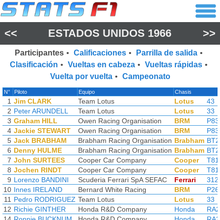
<<
ESTADOS UNIDOS 1966
>>
Participantes
•
Calificaciones
•
Parrilla de salida
•
Clasificación
•
Vueltas en cabeza
•
Vueltas rápidas
•
Vuelta por vuelta
•
Campeonato
N°
Piloto
Equipo
Chasis
1
Jim CLARK
Team Lotus
Lotus
43
2
Peter ARUNDELL
Team Lotus
Lotus
33
3
Graham HILL
Owen Racing Organisation
BRM
P83
4
Jackie STEWART
Owen Racing Organisation
BRM
P83
5
Jack BRABHAM
Brabham Racing Organisation
Brabham
BT2
6
Denny HULME
Brabham Racing Organisation
Brabham
BT2
7
John SURTEES
Cooper Car Company
Cooper
T81
8
Jochen RINDT
Cooper Car Company
Cooper
T81
9
Lorenzo BANDINI
Scuderia Ferrari SpA SEFAC
Ferrari
312
10
Innes IRELAND
Bernard White Racing
BRM
P26
11
Pedro RODRIGUEZ
Team Lotus
Lotus
33
12
Richie GINTHER
Honda R&D Company
Honda
RA2
14
Ronnie BUCKNUM
Honda R&D Company
Honda
RA2