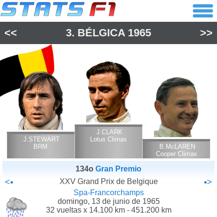
<<
3.
BÉLGICA
1965
>>
J.CLARK
J.STEWART
Lotus Climax
BRM
B.McLAREN
Cooper Climax
134o
Gran Premio
<•
XXV Grand Prix de Belgique
•>
Spa-Francorchamps
domingo, 13 de junio de 1965
32 vueltas x 14.100 km - 451.200 km