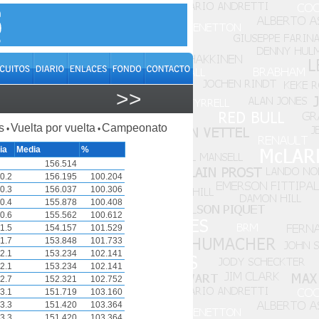
>>
s
Vuelta por vuelta
Campeonato
•
•
ia
Media
%
156.514
0.2
156.195
100.204
0.3
156.037
100.306
0.4
155.878
100.408
0.6
155.562
100.612
1.5
154.157
101.529
1.7
153.848
101.733
2.1
153.234
102.141
2.1
153.234
102.141
2.7
152.321
102.752
3.1
151.719
103.160
3.3
151.420
103.364
3.3
151.420
103.364