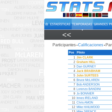
<<
Participantes
Calificaciones
Par
•
•
Pos
Piloto
1
Jim CLARK
2
Graham HILL
3
Dan GURNEY
4
Jack BRABHAM
5
John SURTEES
6
Bruce McLAREN
7
Bob ANDERSON
8
Lorenzo BANDINI
9
Jo BONNIER
10
Innes IRELAND
11
Chris AMON
12
Mike HAILWOOD
13
Mike SPENCE