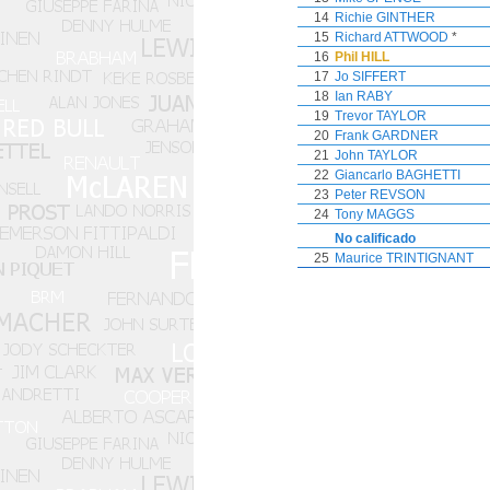
14
Richie GINTHER
15
Richard ATTWOOD
*
16
Phil HILL
17
Jo SIFFERT
18
Ian RABY
19
Trevor TAYLOR
20
Frank GARDNER
21
John TAYLOR
22
Giancarlo BAGHETTI
23
Peter REVSON
24
Tony MAGGS
No calificado
25
Maurice TRINTIGNANT