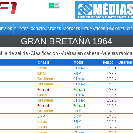
OFF
ON
GRAN BRETAÑA 1964
rilla de salida
Clasificación
Vueltas en cabeza
Vueltas rápida
•
•
•
Chasis
Motor
Tiempo
Diferenc
Lotus
Climax
1'38.1
BRM
BRM
1'38.3
Brabham
Climax
1'38.4
Brabham
Climax
1'38.5
Ferrari
Ferrari
1'38.7
Cooper
Climax
1'39.6
Brabham
Climax
1'39.8
Ferrari
Ferrari
1'40.2
Brabham
BRM
1'40.2
BRP
BRM
1'40.8
Lotus
BRM
1'41.2
Lotus
BRM
1'41.4
Lotus
Climax
1'41.4