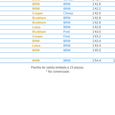
BRM
BRM
1'41.6
BRM
BRM
1'42.2
Cooper
Climax
1'42.6
Brabham
BRM
1'42.8
Brabham
BRM
1'42.8
Lotus
BRM
1'42.8
Brabham
Ford
1'43.0
Cooper
Ford
1'43.2
BRM
BRM
1'43.4
Lotus
BRM
1'43.4
BRM
BRM
1'45.0
BRM
BRM
1'54.4
1
Parrilla de salida limitada a 23 plazas.
* No comenzado