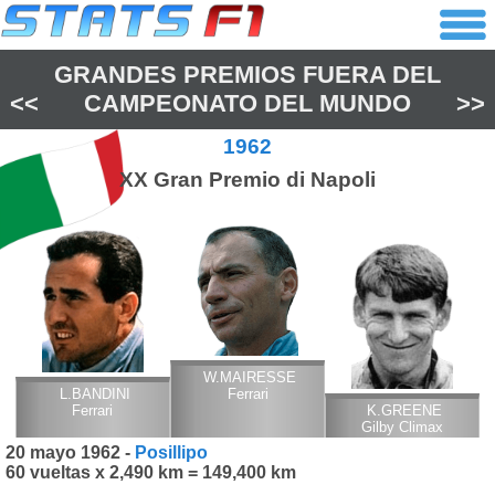
GRANDES PREMIOS FUERA DEL
<<
CAMPEONATO DEL MUNDO
>>
1962
XX Gran Premio di Napoli
W.MAIRESSE
L.BANDINI
Ferrari
Ferrari
K.GREENE
Gilby Climax
20 mayo 1962 -
Posillipo
60 vueltas x 2,490 km = 149,400 km