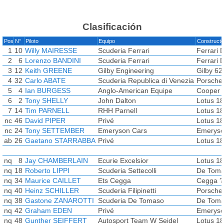
Clasificación
Pos
N°
Piloto
Equipo
Constructo
1
10
Willy MAIRESSE
Scuderia Ferrari
Ferrari 
2
6
Lorenzo BANDINI
Scuderia Ferrari
Ferrari 
3
12
Keith GREENE
Gilby Engineering
Gilby 62
4
32
Carlo ABATE
Scuderia Republica di Venezia
Porsche
5
4
Ian BURGESS
Anglo-American Equipe
Cooper 
6
2
Tony SHELLY
John Dalton
Lotus 18
7
14
Tim PARNELL
RHH Parnell
Lotus 18
nc
46
David PIPER
Privé
Lotus 18
nc
24
Tony SETTEMBER
Emeryson Cars
Emeryso
ab
26
Gaetano STARRABBA
Privé
Lotus 18
nq
8
Jay CHAMBERLAIN
Ecurie Excelsior
Lotus 18
nq
18
Roberto LIPPI
Scuderia Settecolli
De Toma
nq
34
Maurice CAILLET
Ets Cegga
Cegga ?
nq
40
Heinz SCHILLER
Scuderia Filipinetti
Porsche
nq
38
Gastone ZANAROTTI
Scuderia De Tomaso
De Toma
nq
42
Graham EDEN
Privé
Emeryso
nq
48
Gunther SEIFFERT
Autosport Team W Seidel
Lotus 18