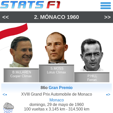
<<
2.
MÓNACO
1960
>>
S.MOSS
B.McLAREN
Lotus Climax
Cooper Climax
P.HILL
Ferrari
86o
Gran Premio
<•
XVIII Grand Prix Automobile de Monaco
•>
Monaco
domingo, 29 de mayo de 1960
100 vueltas x 3.145 km - 314.500 km