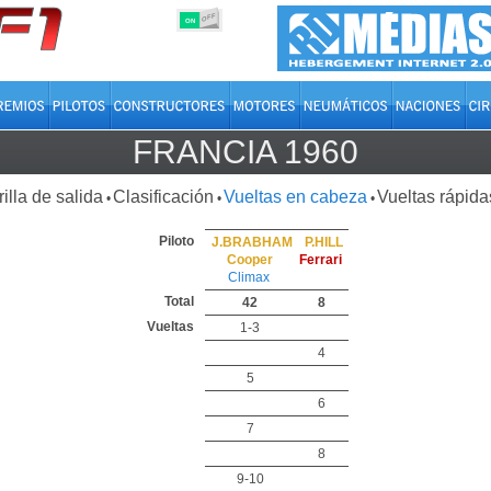
OFF
ON
FRANCIA 1960
rilla de salida
Clasificación
Vueltas en cabeza
Vueltas rápida
•
•
•
Piloto
J.BRABHAM
P.HILL
Cooper
Ferrari
Climax
Total
42
8
Vueltas
1-3
4
5
6
7
8
9-10