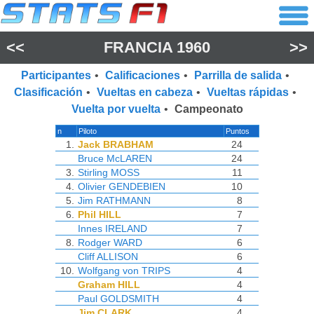
<<
FRANCIA 1960
>>
Participantes
•
Calificaciones
•
Parrilla de salida
•
Clasificación
•
Vueltas en cabeza
•
Vueltas rápidas
•
Vuelta por vuelta
•
Campeonato
n
Piloto
Puntos
1.
Jack BRABHAM
24
Bruce McLAREN
24
3.
Stirling MOSS
11
4.
Olivier GENDEBIEN
10
5.
Jim RATHMANN
8
6.
Phil HILL
7
Innes IRELAND
7
8.
Rodger WARD
6
Cliff ALLISON
6
10.
Wolfgang von TRIPS
4
Graham HILL
4
Paul GOLDSMITH
4
Jim CLARK
4