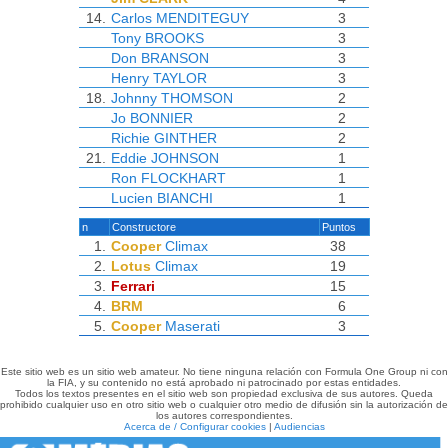
14.
Carlos MENDITEGUY
3
Tony BROOKS
3
Don BRANSON
3
Henry TAYLOR
3
18.
Johnny THOMSON
2
Jo BONNIER
2
Richie GINTHER
2
21.
Eddie JOHNSON
1
Ron FLOCKHART
1
Lucien BIANCHI
1
n
Constructore
Puntos
1.
Cooper
Climax
38
2.
Lotus
Climax
19
3.
Ferrari
15
4.
BRM
6
5.
Cooper
Maserati
3
Este sitio web es un sitio web amateur. No tiene ninguna relación con Formula One Group ni con
la FIA, y su contenido no está aprobado ni patrocinado por estas entidades.
Todos los textos presentes en el sitio web son propiedad exclusiva de sus autores. Queda
prohibido cualquier uso en otro sitio web o cualquier otro medio de difusión sin la autorización de
los autores correspondientes.
Acerca de / Configurar cookies
|
Audiencias