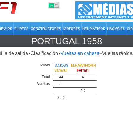
OFF
ON
PORTUGAL 1958
rilla de salida
Clasificación
Vueltas en cabeza
Vueltas rápida
•
•
•
Piloto
S.MOSS
M.HAWTHORN
Vanwall
Ferrari
Total
44
6
Vueltas
1
2-7
8-50