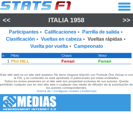
<<
ITALIA 1958
>>
Participantes
•
Calificaciones
•
Parrilla de salida
•
Clasificación
•
Vueltas en cabeza
•
Vueltas rápidas
•
Vuelta por vuelta
•
Campeonato
n
Piloto
Chasis
Motor
1
Phil HILL
Ferrari
Ferrari
Este sitio web es un sitio web amateur. No tiene ninguna relación con Formula One Group ni con
la FIA, y su contenido no está aprobado ni patrocinado por estas entidades.
Todos los textos presentes en el sitio web son propiedad exclusiva de sus autores. Queda
prohibido cualquier uso en otro sitio web o cualquier otro medio de difusión sin la autorización de
los autores correspondientes.
Acerca de / Configurar cookies
|
Audiencias