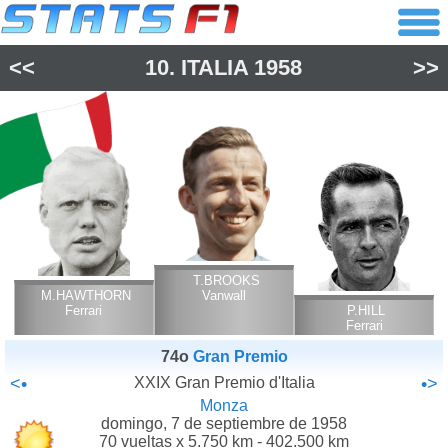
<<
10.
ITALIA
1958
>>
T.BROOKS
M.HAWTHORN
Vanwall
Ferrari
P.HILL
Ferrari
74o
Gran Premio
<•
XXIX Gran Premio d'Italia
•>
Monza
domingo, 7 de septiembre de 1958
70 vueltas x 5.750 km - 402.500 km