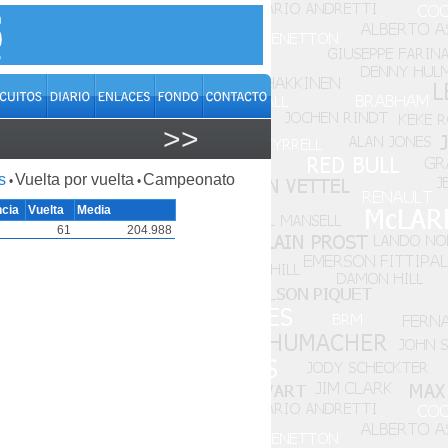
>>
s
Vuelta por vuelta
Campeonato
•
•
ncia
Vuelta
Media
61
204.988