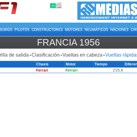
OFF
ON
FRANCIA 1956
rilla de salida
Clasificación
Vueltas en cabeza
Vueltas rápida
•
•
•
Chasis
Motor
Tiempo
Difere
Ferrari
Ferrari
2'25.8