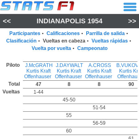
<<
INDIANAPOLIS 1954
>>
Participantes
•
Calificaciones
•
Parrilla de salida
•
Clasificación
•
Vueltas en cabeza
•
Vueltas rápidas
•
Vuelta por vuelta
•
Campeonato
Piloto
J.McGRATH
J.DAYWALT
A.CROSS
B.VUKOV
Kurtis Kraft
Kurtis Kraft
Kurtis Kraft
Kurtis Kr
Offenhauser
Offenhauser
Offenhauser
Offenhau
Total
47
8
8
90
Vueltas
1-44
45-50
51-54
55
56-59
60
61