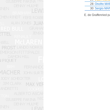
28
Onofre M
30
Sergio MA
E. de Graffenried 