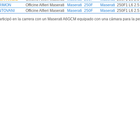
ARIMON
Officine Alfieri Maserati
Maserati
250F
Maserati
250F1 L6 2.5
NTOVANI
Officine Alfieri Maserati
Maserati
250F
Maserati
250F1 L6 2.5
participó en la carrera con un Maserati A6GCM equipado con una cámara para la pel