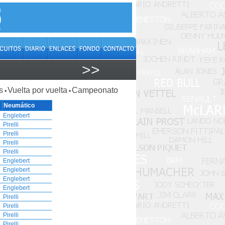
>>
s
Vuelta por vuelta
Campeonato
•
•
Neumático
Englebert
Pirelli
Pirelli
Pirelli
Pirelli
Englebert
Englebert
Englebert
Englebert
Pirelli
Pirelli
Pirelli
Pirelli