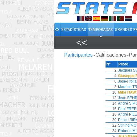
<<
Participantes
Calificaciones
Par
•
•
N°
Piloto
2
Jacques 
4
Giuseppe 
6
Jose-Froi
8
Maurice T
10
Mike HAW
12
Jean BEH
14
André SIM
16
Paul FRER
18
André PIL
20
Prince BIR
22
Stirling M
24
Roberto M
26
Juan Manu