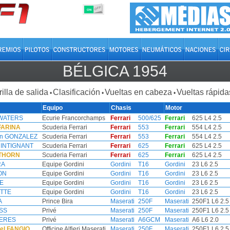
OFF
ON
BÉLGICA 1954
rilla de salida
Clasificación
Vueltas en cabeza
Vueltas rápida
•
•
•
Equipo
Chasis
Motor
SWATERS
Ecurie Francorchamps
Ferrari
500/625
Ferrari
625 L4 2.5
FARINA
Scuderia Ferrari
Ferrari
553
Ferrari
554 L4 2.5
lan GONZALEZ
Scuderia Ferrari
Ferrari
553
Ferrari
554 L4 2.5
RINTIGNANT
Scuderia Ferrari
Ferrari
625
Ferrari
625 L4 2.5
THORN
Scuderia Ferrari
Ferrari
625
Ferrari
625 L4 2.5
RA
Equipe Gordini
Gordini
T16
Gordini
23 L6 2.5
ON
Equipe Gordini
Gordini
T16
Gordini
23 L6 2.5
E
Equipe Gordini
Gordini
T16
Gordini
23 L6 2.5
ETTE
Equipe Gordini
Gordini
T16
Gordini
23 L6 2.5
A
Prince Bira
Maserati
250F
Maserati
250F1 L6 2.5
OSS
Privé
Maserati
250F
Maserati
250F1 L6 2.5
IERES
Privé
Maserati
A6GCM
Maserati
A6 L6 2.0
el FANGIO
Officine Alfieri Maserati
Maserati
250F
Maserati
250F1 L6 2.5