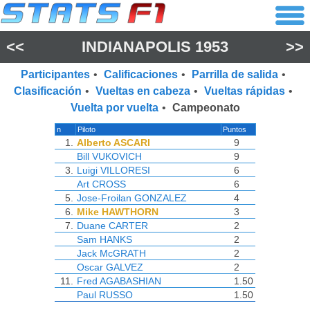
<<
INDIANAPOLIS 1953
>>
Participantes
•
Calificaciones
•
Parrilla de salida
•
Clasificación
•
Vueltas en cabeza
•
Vueltas rápidas
•
Vuelta por vuelta
•
Campeonato
n
Piloto
Puntos
1.
Alberto ASCARI
9
Bill VUKOVICH
9
3.
Luigi VILLORESI
6
Art CROSS
6
5.
Jose-Froilan GONZALEZ
4
6.
Mike HAWTHORN
3
7.
Duane CARTER
2
Sam HANKS
2
Jack McGRATH
2
Oscar GALVEZ
2
11.
Fred AGABASHIAN
1.50
Paul RUSSO
1.50