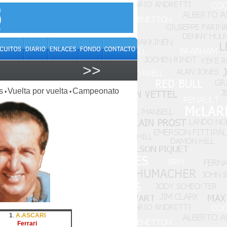
>>
s
Vuelta por vuelta
Campeonato
•
•
1
.
A.ASCARI
Ferrari