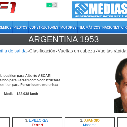
OFF
ON
ARGENTINA 1953
rilla de salida
Clasificación
Vueltas en cabeza
Vueltas rápida
•
•
•
le position para Alberto ASCARI
sition para Ferrari como constructore
position para Ferrari como motorista
Media : 122.038 km/h
3.
L.VILLORESI
2.
J.FANGIO
Ferrari
Maserati