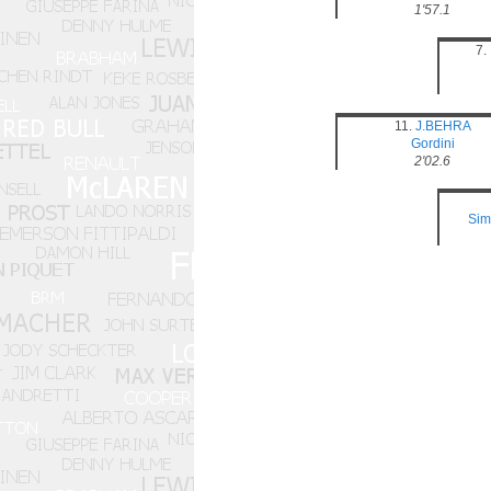
1'57.1
7.
11.
J.BEHRA
Gordini
2'02.6
Sim