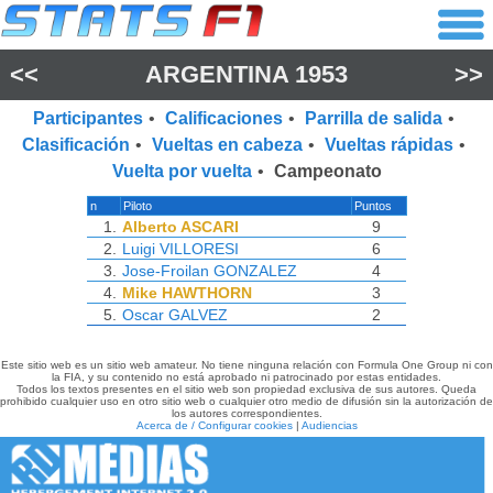
<<
ARGENTINA 1953
>>
Participantes
•
Calificaciones
•
Parrilla de salida
•
Clasificación
•
Vueltas en cabeza
•
Vueltas rápidas
•
Vuelta por vuelta
•
Campeonato
n
Piloto
Puntos
1.
Alberto ASCARI
9
2.
Luigi VILLORESI
6
3.
Jose-Froilan GONZALEZ
4
4.
Mike HAWTHORN
3
5.
Oscar GALVEZ
2
Este sitio web es un sitio web amateur. No tiene ninguna relación con Formula One Group ni con
la FIA, y su contenido no está aprobado ni patrocinado por estas entidades.
Todos los textos presentes en el sitio web son propiedad exclusiva de sus autores. Queda
prohibido cualquier uso en otro sitio web o cualquier otro medio de difusión sin la autorización de
los autores correspondientes.
Acerca de / Configurar cookies
|
Audiencias